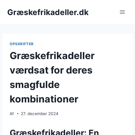
Fortsæt
Græskefrikadeller.dk
til
indhold
OPSKRIFTER
Græskefrikadeller
værdsat for deres
smagfulde
kombinationer
Af
27. december 2024
Græskefrikadeller: En