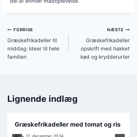
del af enhver madoplevelse.
Indlægsnavigation
FORRIGE
NÆSTE
Græskefrikadeller til
Græskefrikadeller
middag: Ideer til hele
opskrift med hakket
familien
kød og krydderurter
Lignende indlæg
Græskefrikadeller med tomat og ris
Af
17. december 2024