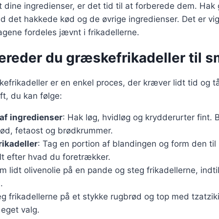
 dine ingredienser, er det tid til at forberede dem. Hak 
 det hakkede kød og de øvrige ingredienser. Det er vig
ene fordeles jævnt i frikadellerne.
ereder du græskefrikadeller til 
kefrikadeller er en enkel proces, der kræver lidt tid og 
ft, du kan følge:
af ingredienser
: Hak løg, hvidløg og krydderurter fint
ød, fetaost og brødkrummer.
rikadeller
: Tag en portion af blandingen og form den til 
alt efter hvad du foretrækker.
rm lidt olivenolie på en pande og steg frikadellerne, indt
.
g frikadellerne på et stykke rugbrød og top med tzatziki,
 eget valg.