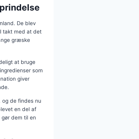
oprindelse
enland. De blev
I takt med at det
mange græske
deligt at bruge
d ingredienser som
nation giver
nde.
, og de findes nu
levet en del af
 gør dem til en