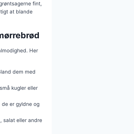
grøntsagerne fint,
tigt at blande
smørrebrød
tålmodighed. Her
. Bland dem med
små kugler eller
il de er gyldne og
 salat eller andre