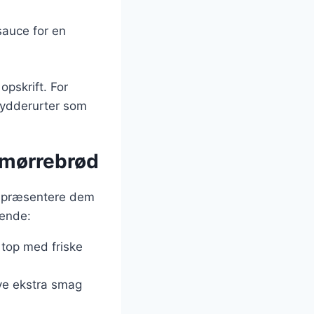
sauce for en
pskrift. For
krydderurter som
 smørrebrød
at præsentere dem
dende:
 top med friske
ive ekstra smag