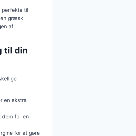
perfekte til
, en græsk
gen af
til din
kellige
or en ekstra
æt dem for en
rgine for at gøre