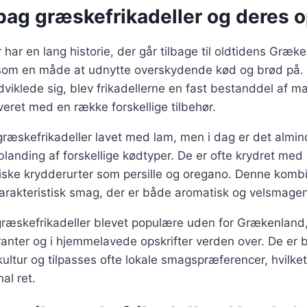
bag græskefrikadeller og deres 
 har en lang historie, der går tilbage til oldtidens Græk
t som en måde at udnytte overskydende kød og brød på. 
viklede sig, blev frikadellerne en fast bestanddel af 
rveret med en række forskellige tilbehør.
 græskefrikadeller lavet med lam, men i dag er det almin
blanding af forskellige kødtyper. De er ofte krydret me
friske krydderurter som persille og oregano. Denne kombi
karakteristisk smag, der er både aromatisk og velsmage
 græskefrikadeller blevet populære uden for Grækenland
nter og i hjemmelavede opskrifter verden over. De er b
ltur og tilpasses ofte lokale smagspræferencer, hvilket
nal ret.