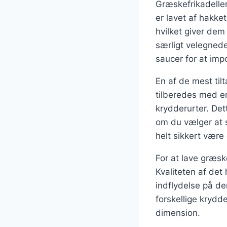
Græskefrikadeller
er lavet af hakke
hvilket giver dem
særligt velegnede
saucer for at imp
En af de mest til
tilberedes med en
krydderurter. Dett
om du vælger at s
helt sikkert være 
For at lave græske
Kvaliteten af det
indflydelse på d
forskellige krydd
dimension.