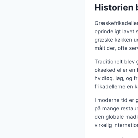
Historien 
Græskefrikadeller
oprindeligt lave
græske køkken ud
måltider, ofte se
Traditionelt blev
oksekød eller en 
hvidløg, løg, og 
frikadellerne en 
I moderne tid er
på mange restaura
den globale madku
virkelig internatio