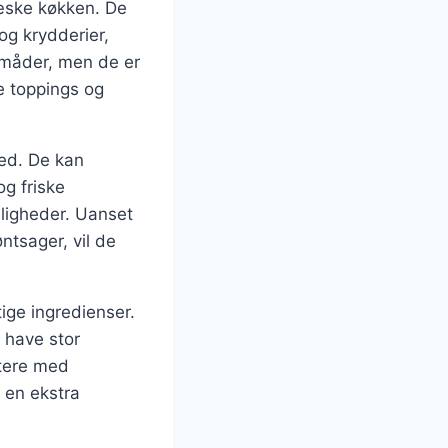
ræske køkken. De
og krydderier,
 måder, men de er
e toppings og
hed. De kan
og friske
ejligheder. Uanset
ntsager, vil de
tige ingredienser.
l have stor
ntere med
 en ekstra