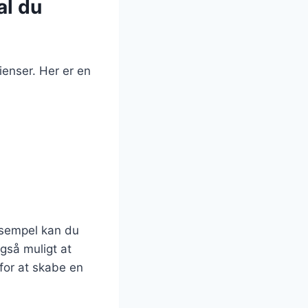
al du
dienser. Her er en
eksempel kan du
 også muligt at
for at skabe en