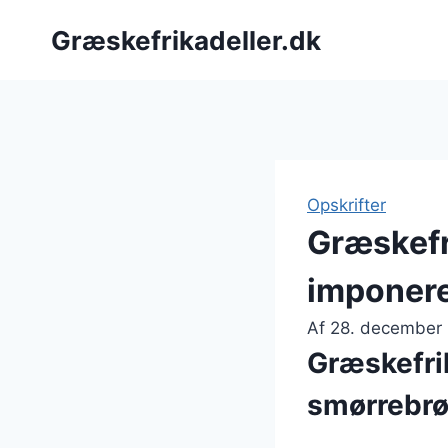
Fortsæt
Græskefrikadeller.dk
til
indhold
Opskrifter
Græskefr
imponer
Af
28. december
Græskefrik
smørrebr