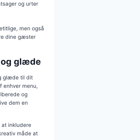
ntsager og urter
etitlige, men også
ere dine gæster
g og glæde
 glæde til dit
af enhver menu,
tilberede og
give dem en
at inkludere
kreativ måde at