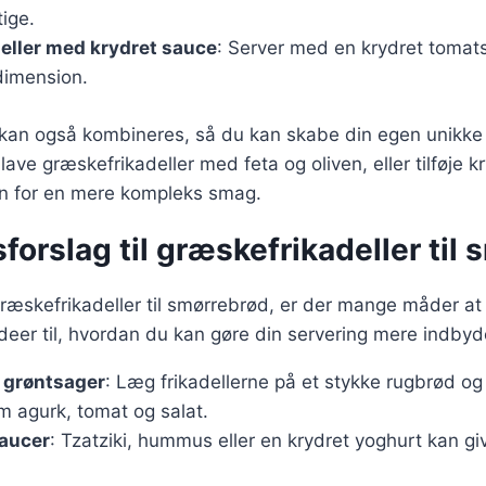
ige.
eller med krydret sauce
: Server med en krydret tomat
dimension.
 kan også kombineres, så du kan skabe din egen unikke o
ave græskefrikadeller med feta og oliven, eller tilføje 
in for en mere kompleks smag.
forslag til græskefrikadeller til
græskefrikadeller til smørrebrød, er der mange måder 
ideer til, hvordan du kan gøre din servering mere indby
e grøntsager
: Læg frikadellerne på et stykke rugbrød og
m agurk, tomat og salat.
saucer
: Tzatziki, hummus eller en krydret yoghurt kan g