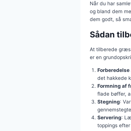
Når du har samlet
og bland dem med
dem godt, så smag
Sådan tilb
At tilberede græs
er en grundopskri
Forberedelse 
det hakkede k
Formning af f
flade bøffer, 
Stegning
: Va
gennemstegte
Servering
: Læ
toppings efter