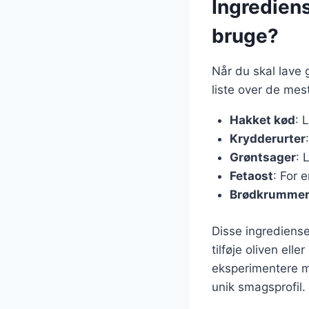
Ingrediens
bruge?
Når du skal lave g
liste over de mes
Hakket kød
: 
Krydderurter
Grøntsager
: 
Fetaost
: For 
Brødkrumme
Disse ingrediense
tilføje oliven elle
eksperimentere m
unik smagsprofil.