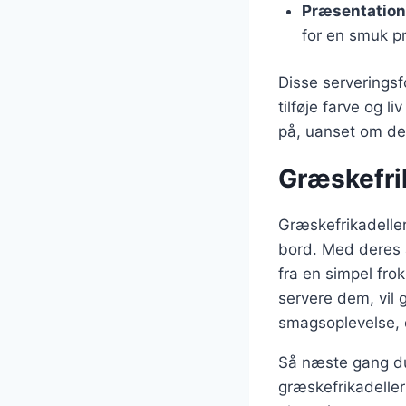
Præsentation
for en smuk p
Disse serveringsf
tilføje farve og l
på, uanset om det
Græskefri
Græskefrikadeller
bord. Med deres a
fra en simpel fro
servere dem, vil 
smagsoplevelse, 
Så næste gang du
græskefrikadeller