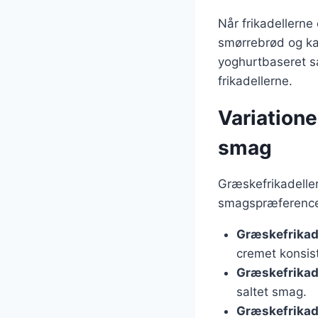
Når frikadellerne
smørrebrød og ka
yoghurtbaseret s
frikadellerne.
Variatione
smag
Græskefrikadelle
smagspræferencer
Græskefrikad
cremet konsis
Græskefrikad
saltet smag.
Græskefrikad