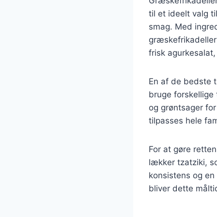
Græskefrikadeller
til et ideelt valg
smag. Med ingred
græskefrikadelle
frisk agurkesalat,
En af de bedste t
bruge forskellige 
og grøntsager for
tilpasses hele fa
For at gøre rett
lækker tzatziki, 
konsistens og en
bliver dette målti