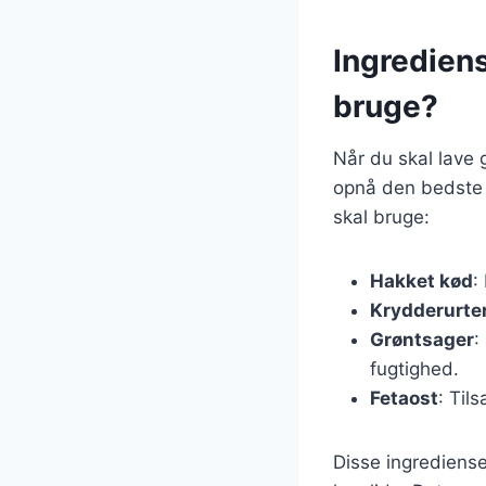
Ingrediens
bruge?
Når du skal lave g
opnå den bedste 
skal bruge:
Hakket kød
:
Krydderurte
Grøntsager
:
fugtighed.
Fetaost
: Til
Disse ingrediense