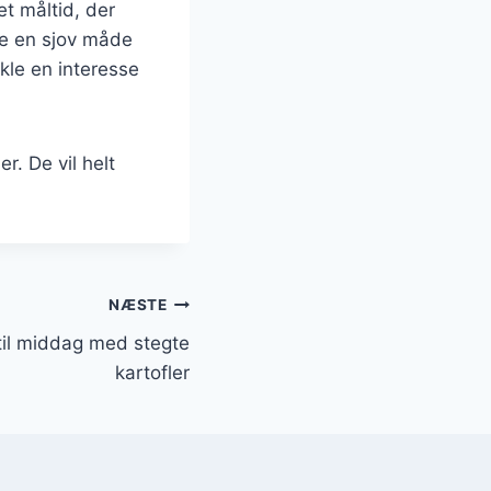
et måltid, der
re en sjov måde
kle en interesse
. De vil helt
NÆSTE
til middag med stegte
kartofler