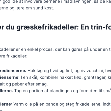
en god idé at involvere børnene i madlavningen, så de ka
erne og lære om sund kost.
r du græskefrikadeller: En trin-fo
kadeller er en enkel proces, der kan gøres på under en t
kre frikadeller:
gredienserne
: Hak løg og hvidløg fint, og riv zucchini, h
dienserne
: I en skål, kombiner hakket kød, grøntsager, 
salt og peber efter smag.
llerne
: Tag en portion af blandingen og form den til små
llerne
: Varm olie på en pande og steg frikadellerne, indt
e.