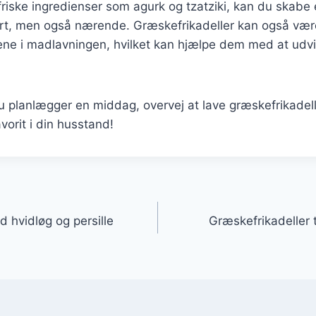
friske ingredienser som agurk og tzatziki, kan du skabe 
ert, men også nærende. Græskefrikadeller kan også væ
ene i madlavningen, hvilket kan hjælpe dem med at udvi
planlægger en middag, overvej at lave græskefrikadeller
avorit i din husstand!
gation
 hvidløg og persille
Græskefrikadeller 