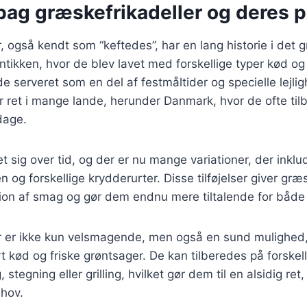
bag græskefrikadeller og deres p
, også kendt som “keftedes”, har en lang historie i det
tikken, hvor de blev lavet med forskellige typer kød og 
de serveret som en del af festmåltider og specielle lejlig
r ret i mange lande, herunder Danmark, hvor de ofte ti
dage.
et sig over tid, og der er nu mange variationer, der inklu
n og forskellige krydderurter. Disse tilføjelser giver græ
ion af smag og gør dem endnu mere tiltalende for både
r er ikke kun velsmagende, men også en sund mulighed,
 kød og friske grøntsager. De kan tilberedes på forskel
stegning eller grilling, hvilket gør dem til en alsidig ret
ehov.