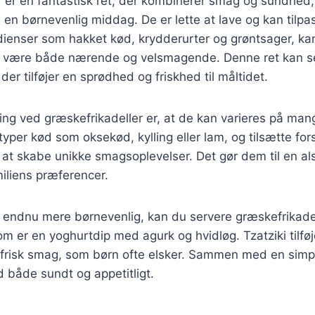
 er en fantastisk ret, der kombinerer smag og sundhed,
 til en børnevenlig middag. De er lette at lave og kan tilp
ienser som hakket kød, krydderurter og grøntsager, ka
r være både nærende og velsmagende. Denne ret kan s
 der tilføjer en sprødhed og friskhed til måltidet.
ing ved græskefrikadeller er, at de kan varieres på ma
typer kød som oksekød, kylling eller lam, og tilsætte for
 at skabe unikke smagsoplevelser. Det gør dem til en als
miliens præferencer.
en endnu mere børnevenlig, kan du servere græskefrikad
som er en yoghurtdip med agurk og hvidløg. Tzatziki tilfø
 frisk smag, som børn ofte elsker. Sammen med en simp
d både sundt og appetitligt.