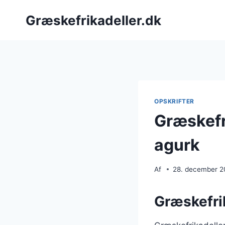
Fortsæt
Græskefrikadeller.dk
til
indhold
OPSKRIFTER
Græskefr
agurk
Af
28. december 
Græskefrik