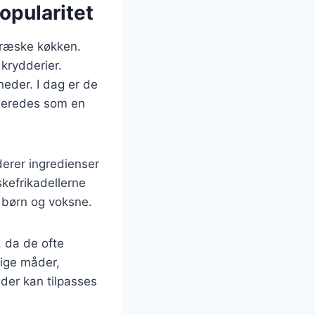
opularitet
 græske køkken.
krydderier.
heder. I dag er de
lberedes som en
derer ingredienser
skefrikadellerne
 børn og voksne.
 da de ofte
lige måder,
, der kan tilpasses