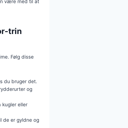
n være med til at
r-trin
ime. Følg disse
vis du bruger det.
krydderurter og
 kugler eller
il de er gyldne og