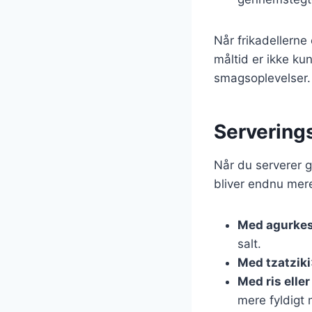
Når frikadellerne
måltid er ikke ku
smagsoplevelser.
Serverings
Når du serverer 
bliver endnu mere
Med agurkes
salt.
Med tzatziki
Med ris elle
mere fyldigt 