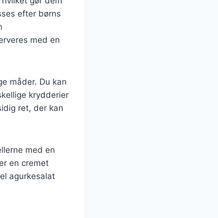
 hvilket gør dem
asses efter børns
n
erveres med en
nge måder. Du kan
skellige krydderier
idig ret, der kan
ellerne med en
jer en cremet
el agurkesalat