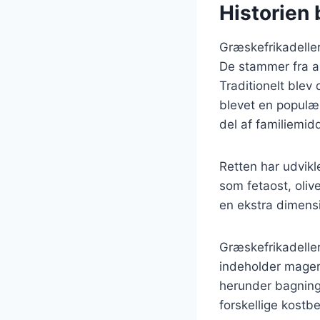
Historien 
Græskefrikadeller
De stammer fra an
Traditionelt blev 
blevet en populæ
del af familiemid
Retten har udvikl
som fetaost, olive
en ekstra dimens
Græskefrikadelle
indeholder magert
herunder bagning, 
forskellige kostb