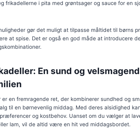
g frikadellerne i pita med grøntsager og sauce for en s
uligheder gør det muligt at tilpasse måltidet til børns 
ere at spise. Det er også en god måde at introducere dem
gskombinationer.
kadeller: En sund og velsmagen
milien
r er en fremragende ret, der kombinerer sundhed og sma
 valg til en børnevenlig middag. Med deres alsidighed ka
spræferencer og kostbehov. Uanset om du vælger at l
eller lam, vil de altid være en hit ved middagsbordet.