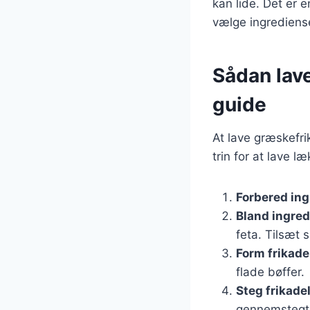
kan lide. Det er 
vælge ingrediens
Sådan lave
guide
At lave græskefri
trin for at lave læ
Forbered in
Bland ingre
feta. Tilsæt 
Form frikade
flade bøffer.
Steg frikade
gennemstegt