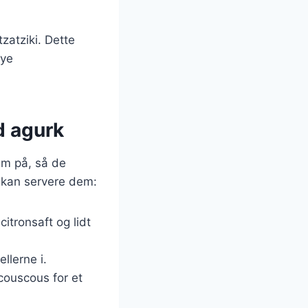
zatziki. Dette
nye
d agurk
em på, så de
u kan servere dem:
citronsaft og lidt
ellerne i.
 couscous for et