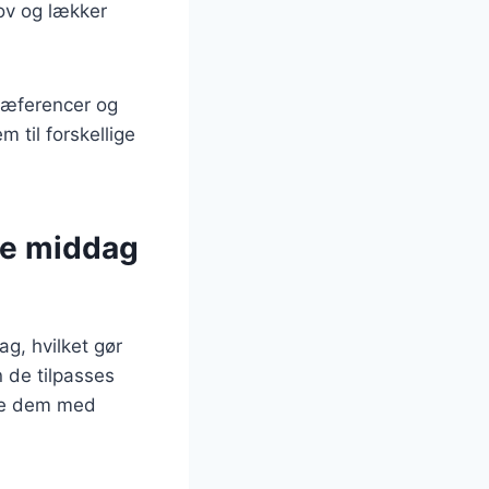
jov og lækker
præferencer og
 til forskellige
de middag
g, hvilket gør
n de tilpasses
ave dem med