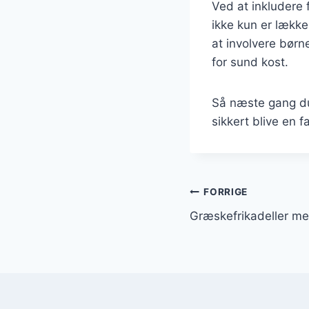
Ved at inkludere 
ikke kun er lækk
at involvere børn
for sund kost.
Så næste gang du 
sikkert blive en f
Indlægsnavi
FORRIGE
Græskefrikadeller med