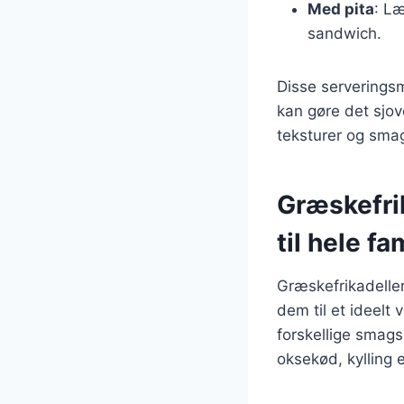
Med pita
: Læ
sandwich.
Disse serveringsm
kan gøre det sjov
teksturer og sma
Græskefri
til hele fa
Græskefrikadelle
dem til et ideelt
forskellige smag
oksekød, kylling 