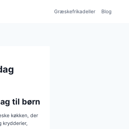
Græskefrikadeller
Blog
ddag
g til børn
ræske køkken, der
 krydderier,