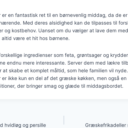
 er en fantastisk ret til en børnevenlig middag, da de e
rende. Med deres alsidighed kan de tilpasses til forsk
r og kostbehov. Uanset om du vælger at lave dem med
de altid være et hit hos børnene.
forskellige ingredienser som feta, grøntsager og krydde
rne endnu mere interessante. Server dem med lækre tilb
r at skabe et komplet måltid, som hele familien vil nyde.
r er ikke kun en del af det græske køkken, men også en
itioner, der bringer smag og glæde til middagsbordet.
gation
 hvidløg og persille
Græskefrikadeller 