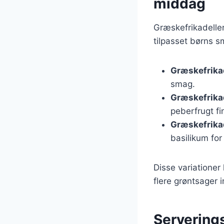
middag
Græskefrikadelle
tilpasset børns sm
Græskefrika
smag.
Græskefrika
peberfrugt fi
Græskefrika
basilikum fo
Disse variatione
flere grøntsager i
Serverings