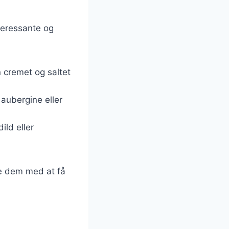
teressante og
n cremet og saltet
aubergine eller
ild eller
e dem med at få