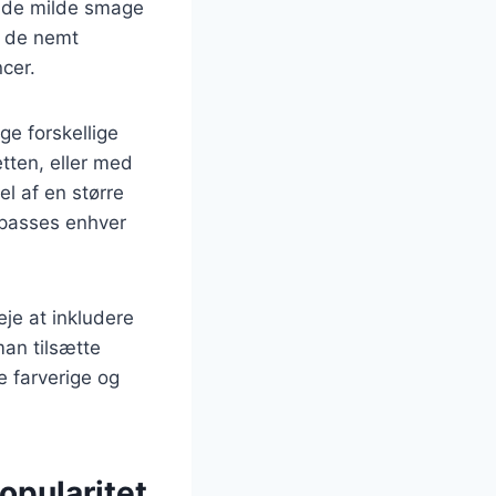
te de milde smage
n de nemt
ncer.
ge forskellige
etten, eller med
el af en større
ilpasses enhver
je at inkludere
an tilsætte
e farverige og
opularitet