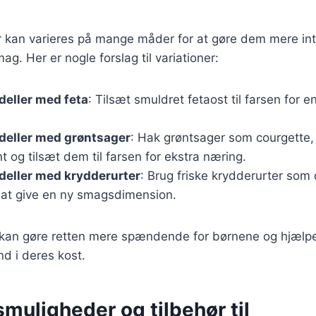
r kan varieres på mange måder for at gøre dem mere in
ag. Her er nogle forslag til variationer:
deller med feta
: Tilsæt smuldret fetaost til farsen for e
deller med grøntsager
: Hak grøntsager som courgette, 
nt og tilsæt dem til farsen for ekstra næring.
deller med krydderurter
: Brug friske krydderurter som d
r at give en ny smagsdimension.
r kan gøre retten mere spændende for børnene og hjælp
nd i deres kost.
muligheder og tilbehør til