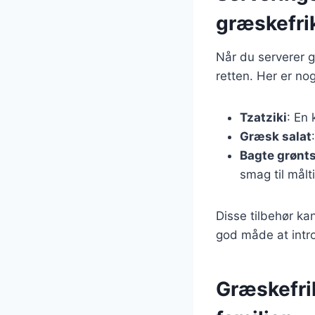
græskefri
Når du serverer g
retten. Her er no
Tzatziki
: En
Græsk salat
Bagte grønt
smag til målt
Disse tilbehør ka
god måde at intr
Græskefrik