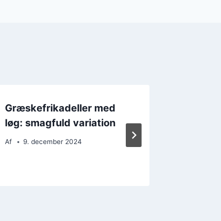
Græskefrikadeller med
Græske
løg: smagfuld variation
feta
Af
9. december 2024
Af
14. 