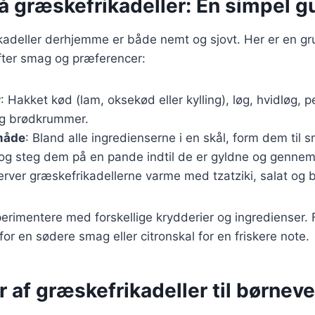
å græskefrikadeller: En simpel g
kadeller derhjemme er både nemt og sjovt. Her er en gr
fter smag og præferencer:
r
: Hakket kød (lam, oksekød eller kylling), løg, hvidløg, p
 og brødkrummer.
måde
: Bland alle ingredienserne i en skål, form dem til s
, og steg dem på en pande indtil de er gyldne og gennem
erver græskefrikadellerne varme med tzatziki, salat og br
erimentere med forskellige krydderier og ingredienser.
for en sødere smag eller citronskal for en friskere note.
r af græskefrikadeller til børneve