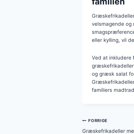
familien
Græskefrikadeller
velsmagende og næ
smagspræference
eller kylling, vil 
Ved at inkludere 
græskefrikadelle
og græsk salat fo
Græskefrikadelle
familiers madtrad
Indlægsnavi
FORRIGE
Græskefrikadeller med