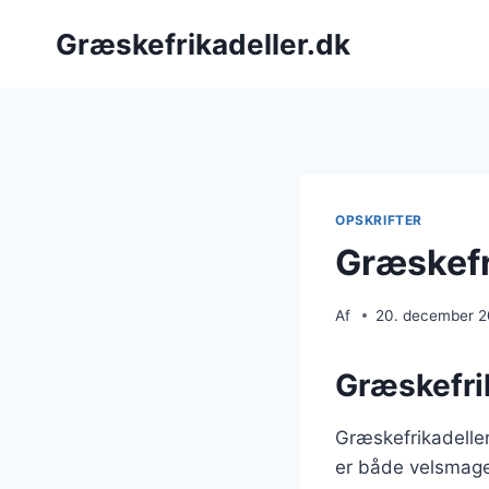
Fortsæt
Græskefrikadeller.dk
til
indhold
OPSKRIFTER
Græskefr
Af
20. december 
Græskefrik
Græskefrikadeller
er både velsmagen