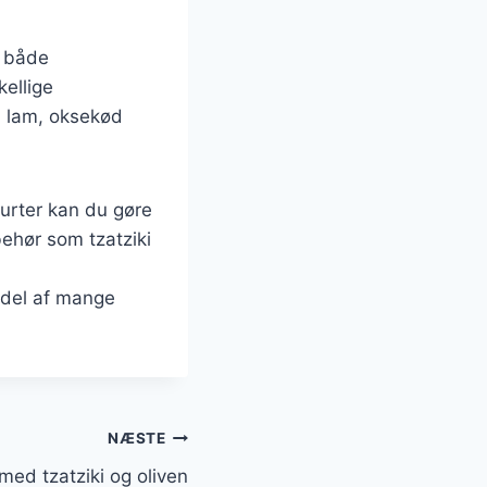
r både
ellige
 lam, oksekød
rurter kan du gøre
ehør som tzatziki
 del af mange
NÆSTE
med tzatziki og oliven