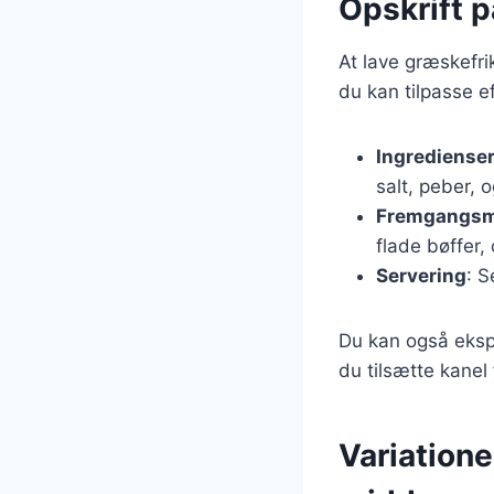
Opskrift p
At lave græskefri
du kan tilpasse e
Ingrediense
salt, peber,
Fremgangs
flade bøffer
Servering
: S
Du kan også eksp
du tilsætte kanel 
Variatione