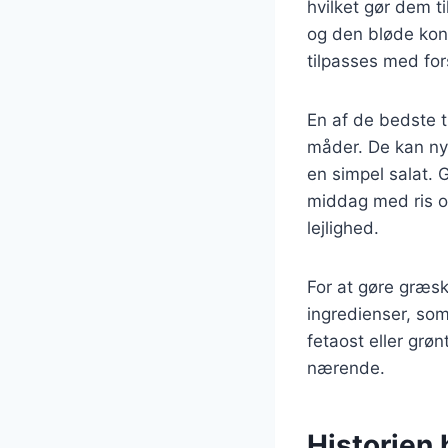
hvilket gør dem t
og den bløde kon
tilpasses med for
En af de bedste t
måder. De kan nyd
en simpel salat. 
middag med ris og
lejlighed.
For at gøre græs
ingredienser, som
fetaost eller grø
nærende.
Historien 