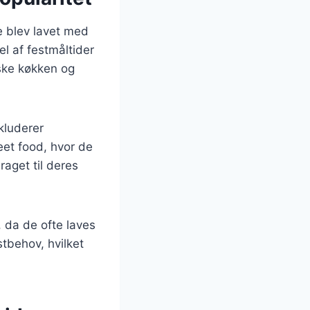
de blev lavet med
el af festmåltider
æske køkken og
kluderer
eet food, hvor de
raget til deres
 da de ofte laves
stbehov, hvilket