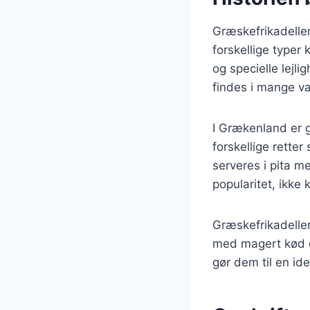
Græskefrikadeller 
forskellige typer
og specielle lejl
findes i mange va
I Grækenland er g
forskellige rette
serveres i pita m
popularitet, ikk
Græskefrikadelle
med magert kød og
gør dem til en ide