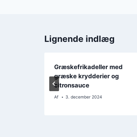
Lignende indlæg
 med
Græskefrikadeller med
citron
græske krydderier og
citronsauce
Af
3. december 2024