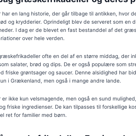
har en lang historie, der går tilbage til antikken, hvor 
 kød og krydderier. Oprindeligt blev de serveret som en d
igheder. I dag er de blevet en fast bestanddel af det gr
riationer over hele verden.
ræskefrikadeller ofte en del af en større middag, der in
r som salater, brød og dips. De er også populære som str
ed friske grøntsager og saucer. Denne alsidighed har bid
e kun i Grækenland, men også i mange andre lande.
r er ikke kun velsmagende, men også en sund mulighed,
 friske ingredienser. De kan tilpasses til forskellige ko
el ret for familier med børn.