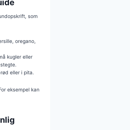
uide
undopskrift, som
ersille, oregano,
må kugler eller
stegte.
ød eller i pita.
 For eksempel kan
nlig