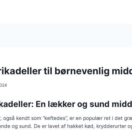
ikadeller til børnevenlig mi
2024
adeller: En lækker og sund midda
, også kendt som “keftedes”, er en populær ret i det g
de og sund. De er lavet af hakket kød, krydderurter og