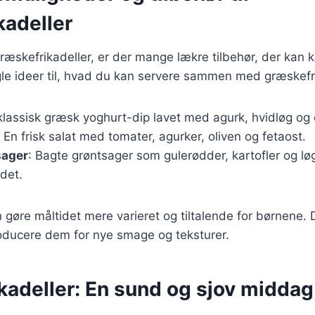
kadeller
ræskefrikadeller, er der mange lækre tilbehør, der kan
gle ideer til, hvad du kan servere sammen med græskefri
 klassisk græsk yoghurt-dip lavet med agurk, hvidløg og 
: En frisk salat med tomater, agurker, oliven og fetaost.
sager
: Bagte grøntsager som gulerødder, kartofler og løg 
idet.
n gøre måltidet mere varieret og tiltalende for børnene. 
oducere dem for nye smage og teksturer.
adeller: En sund og sjov middag 