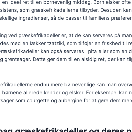
il en ideel ret til en børnevenlig middag. Børn elsker of
sistens, som græskefrikadellerne tilbyder. Desuden ka
skellige ingredienser, så de passer til familiens præfere
ing ved græskefrikadeller er, at de kan serveres på man
es med en lækker tzatziki, som tilføjer en friskhed til r
Græskefrikadeller kan også serveres i pita eller som en d
 grøntsager. Dette gør dem til en alsidig ret, der kan t
kefrikadellerne endnu mere børnevenlige kan man overve
 børnene allerede kender og elsker. For eksempel kan m
ntsager som courgette og aubergine for at gøre dem mer
bag græskefrikadeller og deres p