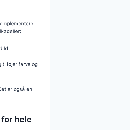
 komplementere
kadeller:
dild.
tilføjer farve og
Det er også en
for hele