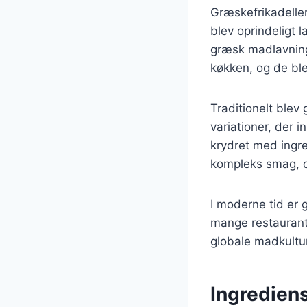
Græskefrikadeller
blev oprindeligt
græsk madlavning 
køkken, og de ble
Traditionelt blev
variationer, der i
krydret med ingr
kompleks smag, de
I moderne tid er
mange restaurante
globale madkultur
Ingrediens