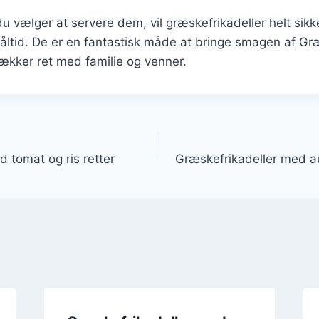
 vælger at servere dem, vil græskefrikadeller helt sik
måltid. De er en fantastisk måde at bringe smagen af Græ
ækker ret med familie og venner.
gation
 tomat og ris retter
Græskefrikadeller med a