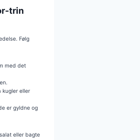
r-trin
edelse. Følg
em med det
en.
 kugler eller
 de er gyldne og
alat eller bagte