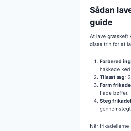
Sådan lave
guide
At lave græskefri
disse trin for at 
Forbered in
hakkede kød
Tilsæt æg
: 
Form frikade
flade bøffer.
Steg frikade
gennemstegt
Når frikadellerne