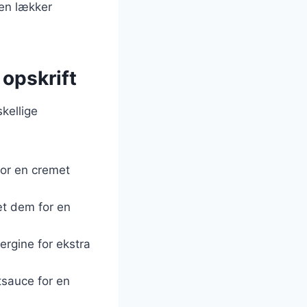
 en lækker
 opskrift
kellige
for en cremet
sæt dem for en
bergine for ekstra
tsauce for en