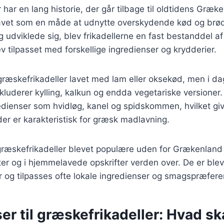
 har en lang historie, der går tilbage til oldtidens Græk
 lavet som en måde at udnytte overskydende kød og brød 
udviklede sig, blev frikadellerne en fast bestanddel a
v tilpasset med forskellige ingredienser og krydderier.
 græskefrikadeller lavet med lam eller oksekød, men i d
nkluderer kylling, kalkun og endda vegetariske versioner.
edienser som hvidløg, kanel og spidskommen, hvilket gi
r er karakteristisk for græsk madlavning.
 græskefrikadeller blevet populære uden for Grækenland
r og i hjemmelavede opskrifter verden over. De er blev
 og tilpasses ofte lokale ingredienser og smagspræfere
er til græskefrikadeller: Hvad sk