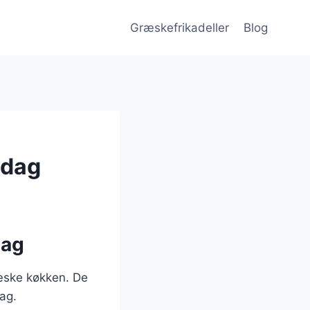
Græskefrikadeller
Blog
ddag
dag
ræske køkken. De
ag.