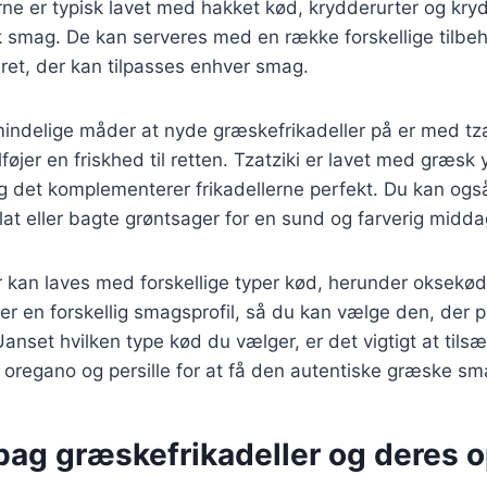
ne er typisk lavet med hakket kød, krydderurter og krydd
 smag. De kan serveres med en række forskellige tilbehø
g ret, der kan tilpasses enhver smag.
indelige måder at nyde græskefrikadeller på er med tza
lføjer en friskhed til retten. Tzatziki er lavet med græsk
og det komplementerer frikadellerne perfekt. Du kan og
t eller bagte grøntsager for en sund og farverig midda
 kan laves med forskellige typer kød, herunder oksekød, 
er en forskellig smagsprofil, så du kan vælge den, der p
anset hvilken type kød du vælger, er det vigtigt at tilsæ
oregano og persille for at få den autentiske græske sm
bag græskefrikadeller og deres 