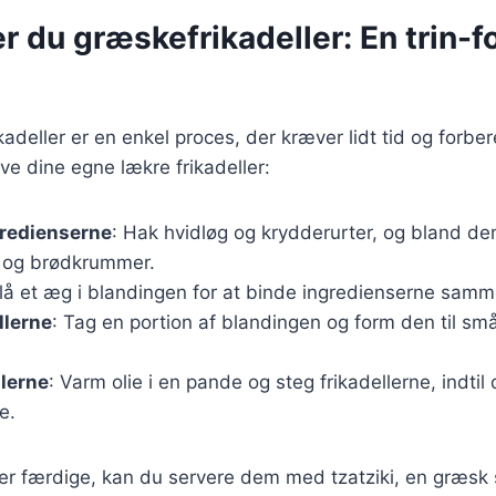
r du græskefrikadeller: En trin-fo
kadeller er en enkel proces, der kræver lidt tid og forber
lave dine egne lækre frikadeller:
gredienserne
: Hak hvidløg og krydderurter, og bland d
 og brødkrummer.
Slå et æg i blandingen for at binde ingredienserne samm
llerne
: Tag en portion af blandingen og form den til små
llerne
: Varm olie i en pande og steg frikadellerne, indtil
e.
 er færdige, kan du servere dem med tzatziki, en græsk s