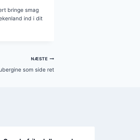
kert bringe smag
kenland ind i dit
NÆSTE
ubergine som side ret