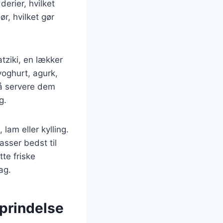
erier, hvilket
r, hvilket gør
tziki, en lækker
 yoghurt, agurk,
så servere dem
g.
lam eller kylling.
asser bedst til
tte friske
ag.
oprindelse