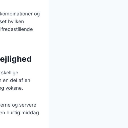
skombinationer og
set hvilken
lfredsstillende
lejlighed
rskellige
m en del af en
 og voksne.
ierne og servere
 en hurtig middag