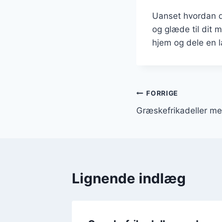
Uanset hvordan du
og glæde til dit 
hjem og dele en l
Indlægsnavi
FORRIGE
Græskefrikadeller med
Lignende indlæg