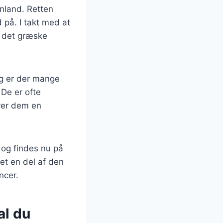
enland. Retten
på. I takt med at
f det græske
ag er der mange
 De er ofte
ver dem en
 og findes nu på
et en del af den
ncer.
al du