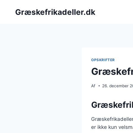
Fortsæt
Græskefrikadeller.dk
til
indhold
OPSKRIFTER
Græskefr
Af
26. december 
Græskefri
Græskefrikadeller
er ikke kun vels