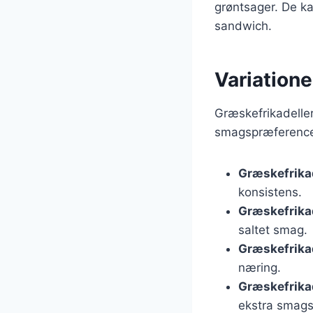
grøntsager. De ka
sandwich.
Variatione
Græskefrikadelle
smagspræferencer
Græskefrika
konsistens.
Græskefrikad
saltet smag.
Græskefrika
næring.
Græskefrika
ekstra smags