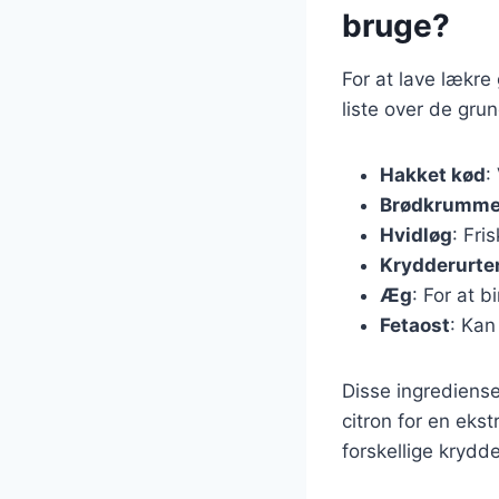
bruge?
For at lave lækre
liste over de gru
Hakket kød
:
Brødkrumme
Hvidløg
: Fri
Krydderurte
Æg
: For at 
Fetaost
: Kan
Disse ingredienser
citron for en eks
forskellige krydde