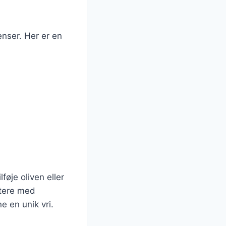
enser. Her er en
føje oliven eller
ntere med
e en unik vri.