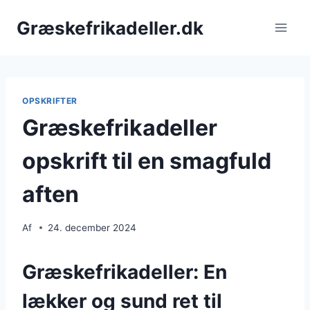
Fortsæt
Græskefrikadeller.dk
til
indhold
OPSKRIFTER
Græskefrikadeller
opskrift til en smagfuld
aften
Af
24. december 2024
Græskefrikadeller: En
lækker og sund ret til