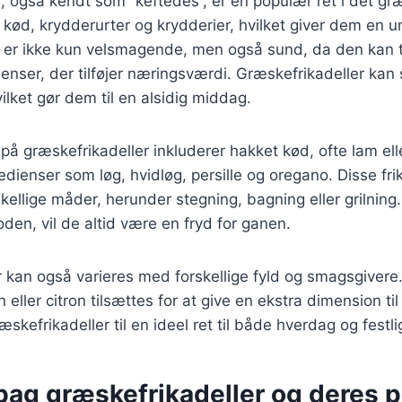
, også kendt som “keftedes”, er en populær ret i det g
t kød, krydderurter og krydderier, hvilket giver dem en 
 er ikke kun velsmagende, men også sund, da den kan 
dienser, der tilføjer næringsværdi. Græskefrikadeller ka
ilket gør dem til en alsidig middag.
t på græskefrikadeller inkluderer hakket kød, ofte lam el
dienser som løg, hvidløg, persille og oregano. Disse fri
skellige måder, herunder stegning, bagning eller grilning
den, vil de altid være en fryd for ganen.
 kan også varieres med forskellige fyld og smagsgivere
n eller citron tilsættes for at give en ekstra dimension ti
ræskefrikadeller til en ideel ret til både hverdag og festli
bag græskefrikadeller og deres p