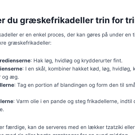
r du græskefrikadeller trin for tr
kadeller er en enkel proces, der kan gøres på under en t
ækre græskefrikadeller:
gredienserne
: Hak løg, hvidløg og krydderurter fint.
dienserne
: I en skål, kombiner hakket kød, løg, hvidløg, 
 og æg.
llerne
: Tag en portion af blandingen og form den til små
llerne
: Varm olie i en pande og steg frikadellerne, indtil
e.
 er færdige, kan de serveres med en lækker tzatziki elle