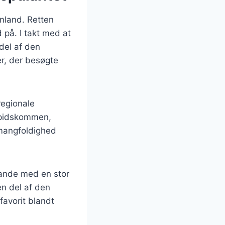
enland. Retten
på. I takt med at
del af den
er, der besøgte
regionale
 spidskommen,
 mangfoldighed
lande med en stor
en del af den
favorit blandt