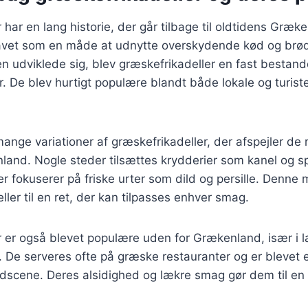
 har en lang historie, der går tilbage til oldtidens Græk
 lavet som en måde at udnytte overskydende kød og brød 
 udviklede sig, blev græskefrikadeller en fast bestand
 De blev hurtigt populære blandt både lokale og turist
mange variationer af græskefrikadeller, der afspejler de 
enland. Nogle steder tilsættes krydderier som kanel og
 fokuserer på friske urter som dild og persille. Denne
ller til en ret, der kan tilpasses enhver smag.
r er også blevet populære uden for Grækenland, især i 
 De serveres ofte på græske restauranter og er blevet 
dscene. Deres alsidighed og lækre smag gør dem til en 