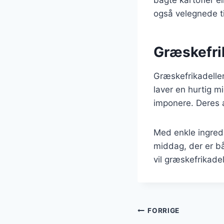
også velegnede til
Græskefrik
Græskefrikadeller
laver en hurtig mi
imponere. Deres a
Med enkle ingredi
middag, der er b
vil græskefrikadel
Indlægsnavi
FORRIGE