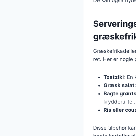
De kan også nyde
Serverings
græskefri
Græskefrikadeller
ret. Her er nogle
Tzatziki
: En 
Græsk salat
Bagte grønt
krydderurter.
Ris eller co
Disse tilbehør ka
bagte kartofler el