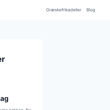
Græskefrikadeller
Blog
er
dag