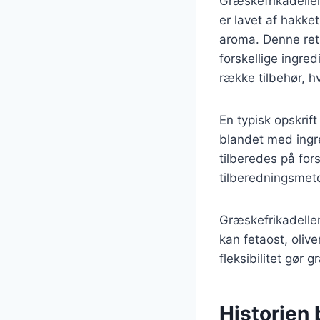
Græskefrikadeller
er lavet af hakke
aroma. Denne ret
forskellige ingre
række tilbehør, hv
En typisk opskrif
blandet med ingre
tilberedes på for
tilberedningsmeto
Græskefrikadeller
kan fetaost, olive
fleksibilitet gør g
Historien 