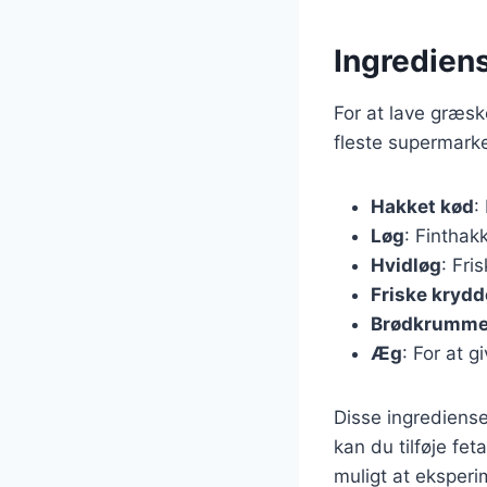
Ingrediens
For at lave græsk
fleste supermarke
Hakket kød
:
Løg
: Finthak
Hvidløg
: Fri
Friske krydd
Brødkrumme
Æg
: For at g
Disse ingrediense
kan du tilføje fet
muligt at eksperi