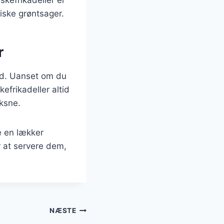
riske grøntsager.
r
hed. Uanset om du
kefrikadeller altid
oksne.
e en lækker
r at servere dem,
NÆSTE