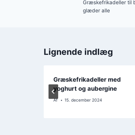
Græskefrikadeller til
glæder alle
Lignende indlæg
il
Græskefrikadeller med
eren
yoghurt og aubergine
Af
15. december 2024