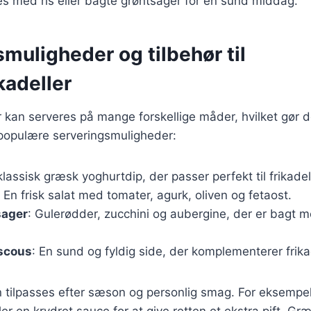
s med ris eller bagte grøntsager for en sund middag.
muligheder og tilbehør til
kadeller
 kan serveres på mange forskellige måder, hvilket gør de
 populære serveringsmuligheder:
klassisk græsk yoghurtdip, der passer perfekt til frikadel
: En frisk salat med tomater, agurk, oliven og fetaost.
sager
: Gulerødder, zucchini og aubergine, der er bagt m
uscous
: En sund og fyldig side, der komplementerer frika
n tilpasses efter sæson og personlig smag. For eksempel 
ler en krydret sauce for at give retten et ekstra pift. Græ