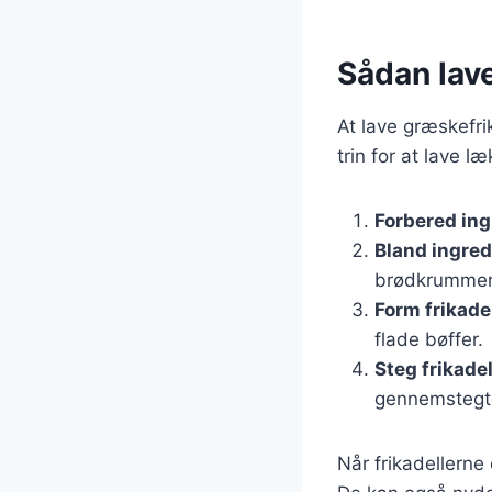
Sådan lave
At lave græskefri
trin for at lave l
Forbered in
Bland ingre
brødkrummer
Form frikade
flade bøffer.
Steg frikade
gennemstegt
Når frikadellerne