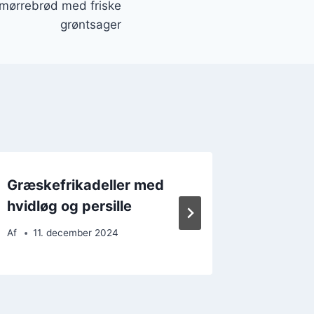
 smørrebrød med friske
grøntsager
Græskefrikadeller med
Græske
hvidløg og persille
peberfr
Af
11. december 2024
Af
4. d