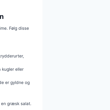
in
ime. Følg disse
krydderurter,
 kugler eller
 de er gyldne og
r en græsk salat.