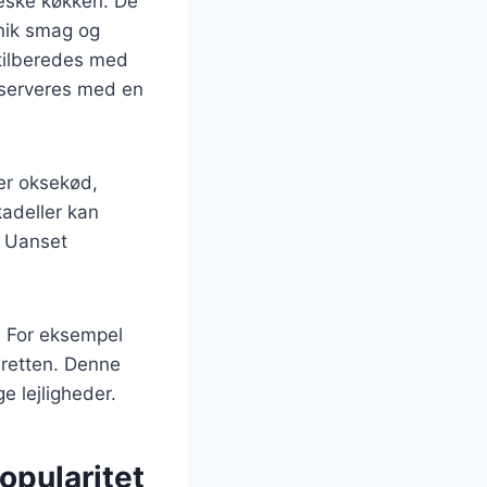
ræske køkken. De
unik smag og
tilberedes med
n serveres med en
ler oksekød,
kadeller kan
. Uanset
. For eksempel
l retten. Denne
ge lejligheder.
opularitet