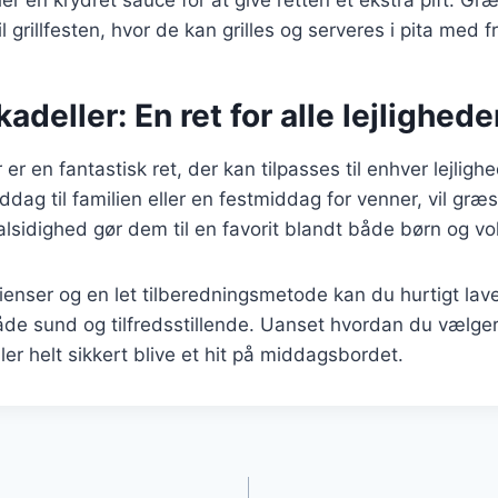
 grillfesten, hvor de kan grilles og serveres i pita med f
adeller: En ret for alle lejlighede
 er en fantastisk ret, der kan tilpasses til enhver lejlig
ddag til familien eller en festmiddag for venner, vil græs
lsidighed gør dem til en favorit blandt både børn og v
enser og en let tilberedningsmetode kan du hurtigt lav
åde sund og tilfredsstillende. Uanset hvordan du vælge
ler helt sikkert blive et hit på middagsbordet.
gation