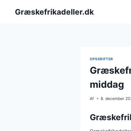
Fortsæt
Græskefrikadeller.dk
til
indhold
OPSKRIFTER
Græskefri
middag
Af
8. december 2
Græskefri