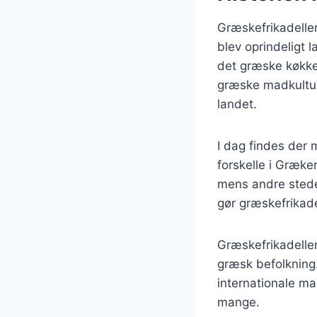
Græskefrikadeller
blev oprindeligt
det græske køkken
græske madkultur.
landet.
I dag findes der 
forskelle i Græk
mens andre steder
gør græskefrikade
Græskefrikadelle
græsk befolkning.
internationale ma
mange.