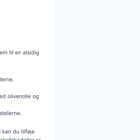
m til en alsidig
lerne.
ed olivenolie og
dellerne.
kan du tilføje
skefrikadeller er