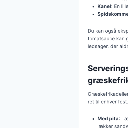
Kanel
: En li
Spidskomm
Du kan også ekspe
tomatsauce kan gi
ledsager, der ald
Serverings
græskefri
Græskefrikadeller
ret til enhver fes
Med pita
: Læ
lækker sandw