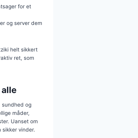
tsager for et
ker og server dem
iki helt sikkert
raktiv ret, som
 alle
g, sundhed og
llige måder,
mster. Uanset om
 sikker vinder.