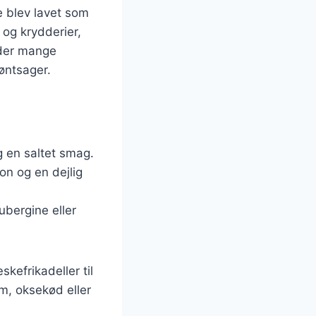
de blev lavet som
 og krydderier,
 der mange
røntsager.
g en saltet smag.
on og en dejlig
ubergine eller
kefrikadeller til
m, oksekød eller