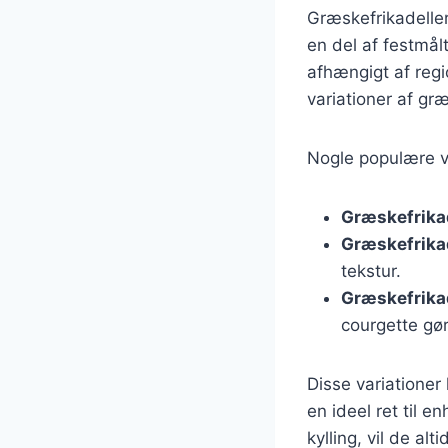
Græskefrikadeller 
en del af festmålt
afhængigt af regi
variationer af græ
Nogle populære va
Græskefrika
Græskefrikad
tekstur.
Græskefrika
courgette gø
Disse variationer
en ideel ret til 
kylling, vil de al