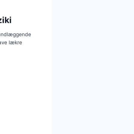
iki
grundlæggende
lave lækre