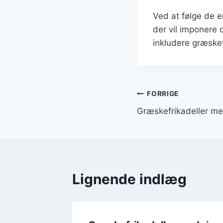
Ved at følge de e
der vil imponere 
inkludere græskefr
Indlægsnavi
FORRIGE
Græskefrikadeller me
Lignende indlæg