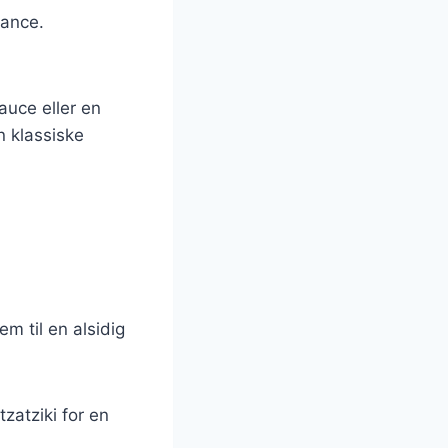
uance.
auce eller en
n klassiske
m til en alsidig
zatziki for en