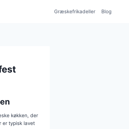
Græskefrikadeller
Blog
fest
ten
ræske køkken, der
r er typisk lavet