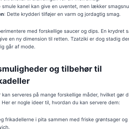
lle smule kanel kan give en uventet, men lækker smagsn
en
: Dette krydderi tilføjer en varm og jordagtig smag.
rimentere med forskellige saucer og dips. En krydret s
ve en ny dimension til retten. Tzatziki er dog stadig de
rig går af mode.
muligheder og tilbehør til
kadeller
 kan serveres på mange forskellige måder, hvilket gør de
t. Her er nogle ideer til, hvordan du kan servere dem:
g frikadellerne i pita sammen med friske grøntsager og t
ich.