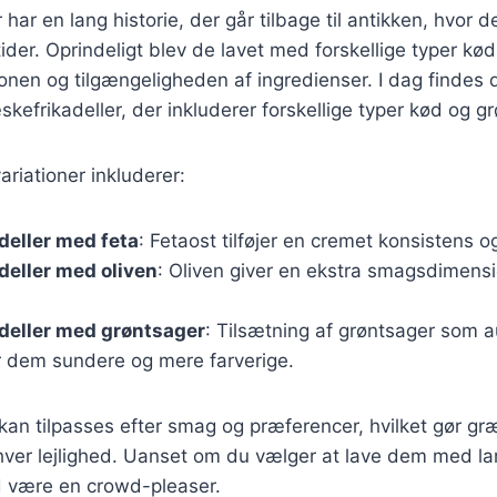
har en lang historie, der går tilbage til antikken, hvor 
ider. Oprindeligt blev de lavet med forskellige typer kød
onen og tilgængeligheden af ingredienser. I dag findes
skefrikadeller, der inkluderer forskellige typer kød og g
riationer inkluderer:
deller med feta
: Fetaost tilføjer en cremet konsistens o
eller med oliven
: Oliven giver en ekstra smagsdimensi
deller med grøntsager
: Tilsætning af grøntsager som a
r dem sundere og mere farverige.
 kan tilpasses efter smag og præferencer, hvilket gør græs
enhver lejlighed. Uanset om du vælger at lave dem med la
tid være en crowd-pleaser.