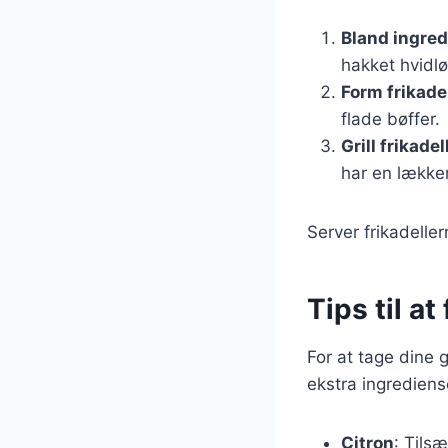
Bland ingre
hakket hvidlø
Form frikade
flade bøffer.
Grill frikade
har en lækker
Server frikadelle
Tips til a
For at tage dine g
ekstra ingrediens
Citron
: Tilsæ