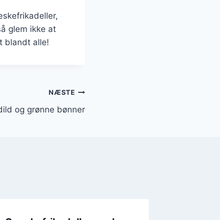
skefrikadeller,
så glem ikke at
 blandt alle!
NÆSTE
dild og grønne bønner