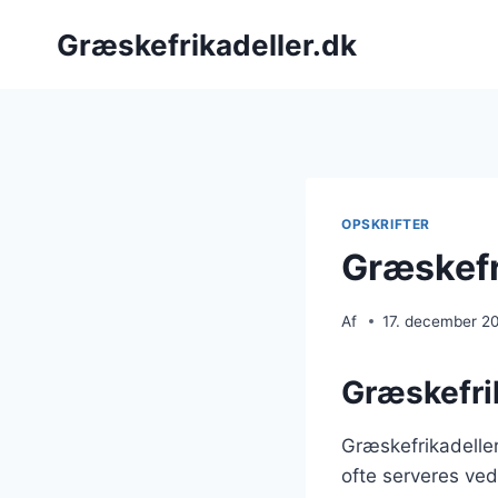
Fortsæt
Græskefrikadeller.dk
til
indhold
OPSKRIFTER
Græskefri
Af
17. december 2
Græskefrik
Græskefrikadeller
ofte serveres ved 