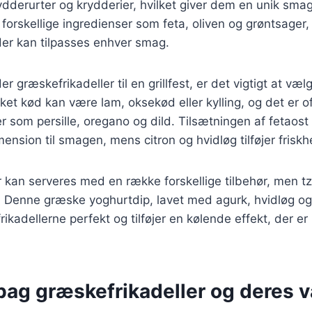
ydderurter og krydderier, hvilket giver dem en unik sm
forskellige ingredienser som feta, oliven og grøntsager,
, der kan tilpasses enhver smag.
 græskefrikadeller til en grillfest, er det vigtigt at væl
ket kød kan være lam, oksekød eller kylling, og det er 
r som persille, oregano og dild. Tilsætningen af fetaost 
mension til smagen, mens citron og hvidløg tilføjer fris
 kan serveres med en række forskellige tilbehør, men tza
. Denne græske yoghurtdip, lavet med agurk, hvidløg og 
kadellerne perfekt og tilføjer en kølende effekt, der er 
bag græskefrikadeller og deres v