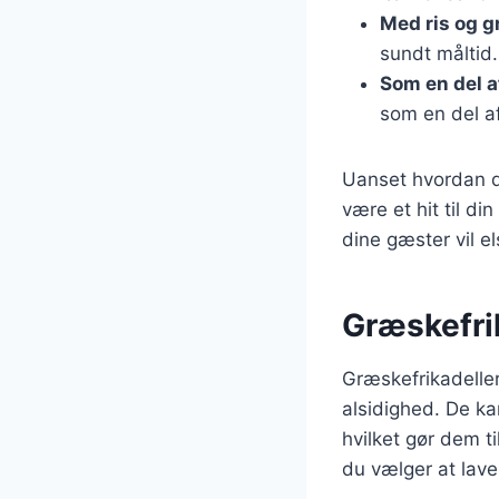
Med ris og g
sundt måltid.
Som en del a
som en del af
Uanset hvordan du
være et hit til di
dine gæster vil e
Græskefrik
Græskefrikadeller
alsidighed. De ka
hvilket gør dem t
du vælger at lave