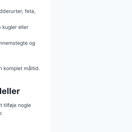
derurter, feta,
 kugler eller
gennemstegte og
n komplet måltid.
eller
 tilføje nogle
n: