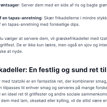
røntsager
: Server dem med en side af ris og bagte grøn
f en tapas-anretning
: Skær frikadellerne i mindre styk
 en tapas-anretning med forskellige dips.
 vælger at servere dem, vil græskefrikadeller med tzatz
n grillfest. De er ikke kun lækre, men også en sjov og inte
lske at nyde.
adeller: En festlig og sund ret til
 med tzatziki er en fantastisk ret, der kombinerer sma
n tilpasses til enhver smag og serveres på mange forske
il en ideel ret til grillfester og andre sociale sammenko
 dem med lam, oksekød eller kylling, vil de altid være en