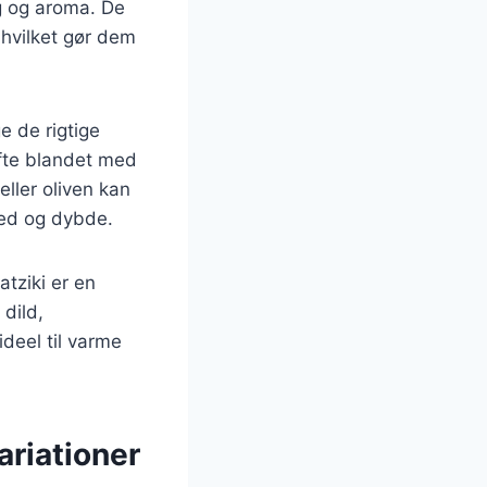
ag og aroma. De
 hvilket gør dem
ge de rigtige
ofte blandet med
eller oliven kan
khed og dybde.
tziki er en
dild,
ideel til varme
ariationer