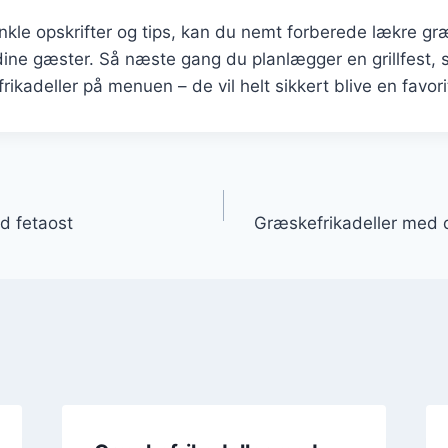
nkle opskrifter og tips, kan du nemt forberede lækre græ
dine gæster. Så næste gang du planlægger en grillfest, 
ikadeller på menuen – de vil helt sikkert blive en favorit
gation
d fetaost
Græskefrikadeller med 