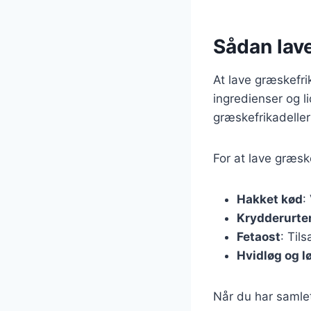
Sådan lave
At lave græskefri
ingredienser og li
græskefrikadeller t
For at lave græsk
Hakket kød
:
Krydderurte
Fetaost
: Til
Hvidløg og l
Når du har samlet