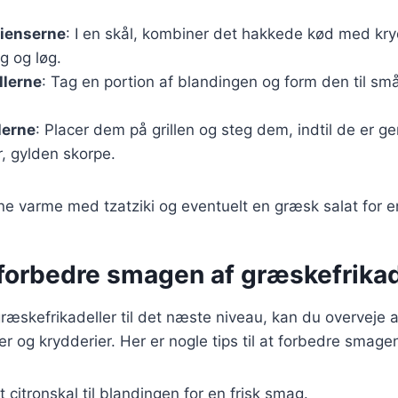
dienserne
: I en skål, kombiner det hakkede kød med kryd
g og løg.
llerne
: Tag en portion af blandingen og form den til små
llerne
: Placer dem på grillen og steg dem, indtil de er 
, gylden skorpe.
rne varme med tzatziki og eventuelt en græsk salat for e
t forbedre smagen af græskefrikad
ræskefrikadeller til det næste niveau, kan du overveje at
er og krydderier. Her er nogle tips til at forbedre smage
t citronskal til blandingen for en frisk smag.