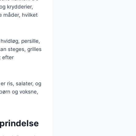
og krydderier,
 måder, hvilket
hvidløg, persille,
an steges, grilles
 efter
r ris, salater, og
 børn og voksne,
oprindelse