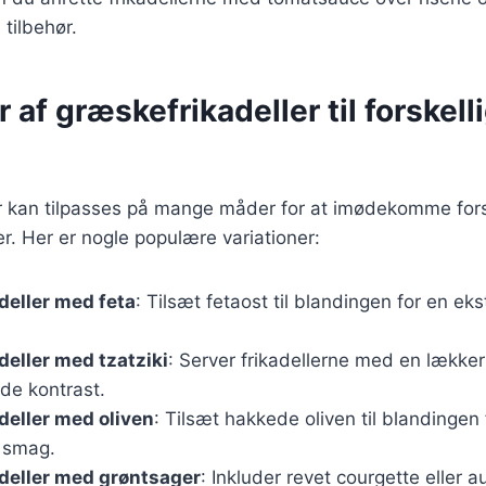
 tilbehør.
r af græskefrikadeller til forskell
r kan tilpasses på mange måder for at imødekomme fors
. Her er nogle populære variationer:
deller med feta
: Tilsæt fetaost til blandingen for en ek
eller med tzatziki
: Server frikadellerne med en lækker 
nde kontrast.
eller med oliven
: Tilsæt hakkede oliven til blandingen 
 smag.
deller med grøntsager
: Inkluder revet courgette eller a