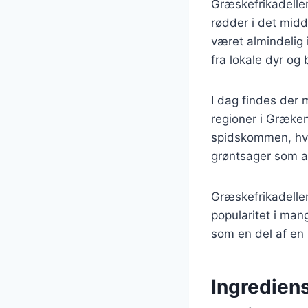
Græskefrikadeller
rødder i det midd
været almindelig 
fra lokale dyr og 
I dag findes der 
regioner i Græken
spidskommen, hvil
grøntsager som au
Græskefrikadelle
popularitet i man
som en del af en b
Ingredien