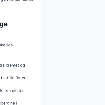
ige
kellige
stra cremet og
tzatziki for en
for en ekstra
ubergine i