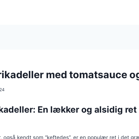
ikadeller med tomatsauce og
024
adeller: En lækker og alsidig ret 
, også kendt som “keftedes”, er en populær ret i det g