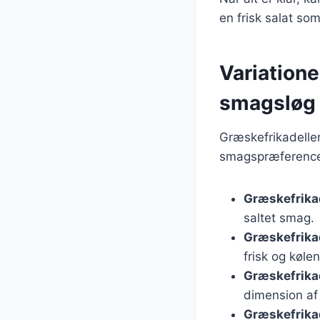
en frisk salat som
Variatione
smagsløg
Græskefrikadelle
smagspræferencer
Græskefrika
saltet smag.
Græskefrikad
frisk og køle
Græskefrikad
dimension af
Græskefrika