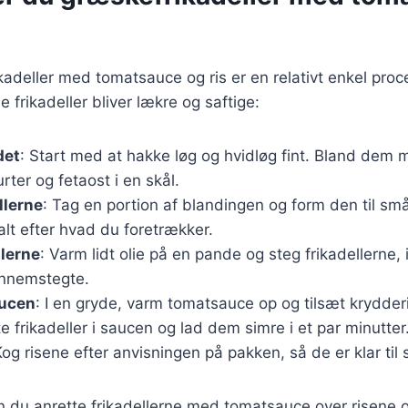
kadeller med tomatsauce og ris er en relativt enkel proce
ne frikadeller bliver lækre og saftige:
det
: Start med at hakke løg og hvidløg fint. Bland dem
rter og fetaost i en skål.
llerne
: Tag en portion af blandingen og form den til små
 alt efter hvad du foretrækker.
llerne
: Varm lidt olie på en pande og steg frikadellerne, i
nnemstegte.
aucen
: I en gryde, varm tomatsauce op og tilsæt krydder
 frikadeller i saucen og lad dem simre i et par minutter
Kog risene efter anvisningen på pakken, så de er klar til 
kan du anrette frikadellerne med tomatsauce over risene og