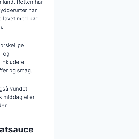
enland. Retten har
rydderurter har
te lavet med kød
n.
orskellige
l og
 inkludere
ffer og smag.
også vundet
k middag eller
der.
matsauce