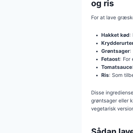
og ris
For at lave græsk
Hakket kød
:
Krydderurte
Grøntsager
:
Fetaost
: For
Tomatsauce
Ris
: Som tilbe
Disse ingrediense
grøntsager eller k
vegetarisk versio
Sådan lav