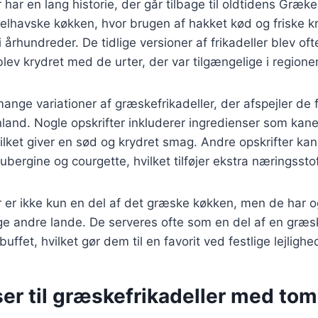
 har en lang historie, der går tilbage til oldtidens Græk
elhavske køkken, hvor brugen af hakket kød og friske k
i århundreder. De tidlige versioner af frikadeller blev of
blev krydret med de urter, der var tilgængelige i regione
mange variationer af græskefrikadeller, der afspejler de f
land. Nogle opskrifter inkluderer ingredienser som kane
ket giver en sød og krydret smag. Andre opskrifter kan
bergine og courgette, hvilket tilføjer ekstra næringssto
r er ikke kun en del af det græske køkken, men de har 
ge andre lande. De serveres ofte som en del af en græs
uffet, hvilket gør dem til en favorit ved festlige lejlighe
ser til græskefrikadeller med to