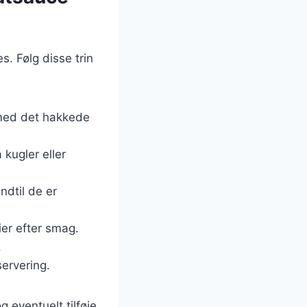
s. Følg disse trin
 med det hakkede
 kugler eller
ndtil de er
ier efter smag.
.
servering.
 eventuelt tilføje