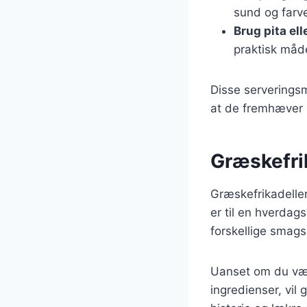
sund og farver
Brug pita ell
praktisk måd
Disse serverings
at de fremhæver 
Græskefrik
Græskefrikadeller
er til en hverdags
forskellige smags
Uanset om du vælg
ingredienser, vil