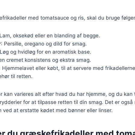
efrikadeller med tomatsauce og ris, skal du bruge følge
 Lam, oksekød eller en blanding af begge.
r
: Persille, oregano og dild for smag.
 Løg og hvidløg for en aromatisk base.
 en cremet konsistens og ekstra smag.
: Hjemmelavet eller købt, til at servere med frikadellerne
hør til retten.
r kan varieres alt efter hvad du har hjemme, og du kan t
rydderier for at tilpasse retten til din smag. Det er også
n ved at erstatte kødet med bønner eller linser.
er du græskefrikadeller med tom