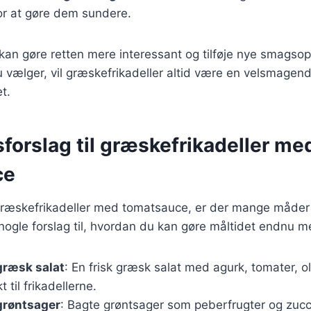
or at gøre dem sundere.
 kan gøre retten mere interessant og tilføje nye smagsop
u vælger, vil græskefrikadeller altid være en velsmagen
et.
forslag til græskefrikadeller me
ce
græskefrikadeller med tomatsauce, er der mange måder
 nogle forslag til, hvordan du kan gøre måltidet endnu 
græsk salat
: En frisk græsk salat med agurk, tomater, o
 til frikadellerne.
 grøntsager
: Bagte grøntsager som peberfrugter og zucc