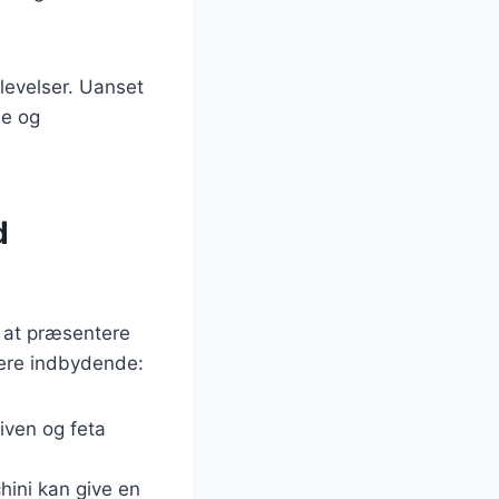
levelser. Uanset
de og
d
 at præsentere
mere indbydende:
liven og feta
hini kan give en