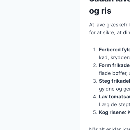
og ris
At lave græskefri
for at sikre, at di
Forbered fyl
kød, krydderu
Form frikade
flade bøffer,
Steg frikade
gyldne og ge
Lav tomats
Læg de stegte
Kog risene
: 
Når alt er klar, 