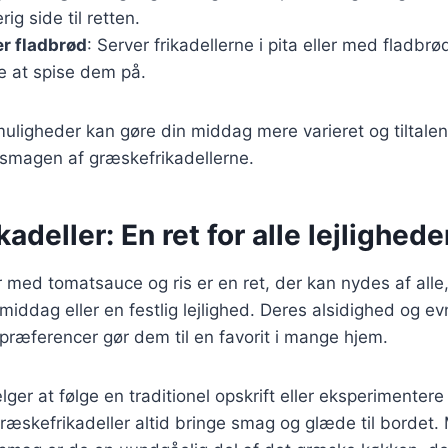
ig side til retten.
er fladbrød
: Server frikadellerne i pita eller med fladbrø
e at spise dem på.
muligheder kan gøre din middag mere varieret og tiltale
smagen af græskefrikadellerne.
adeller: En ret for alle lejlighede
 med tomatsauce og ris er en ret, der kan nydes af all
middag eller en festlig lejlighed. Deres alsidighed og evn
præferencer gør dem til en favorit i mange hjem.
er at følge en traditionel opskrift eller eksperimenter
 græskefrikadeller altid bringe smag og glæde til bordet.