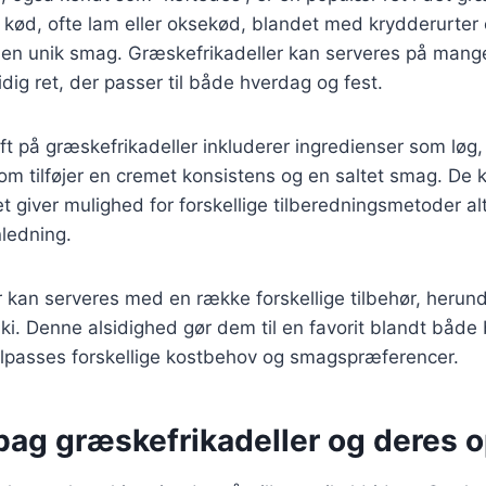
t kød, ofte lam eller oksekød, blandet med krydderurter 
 en unik smag. Græskefrikadeller kan serveres på mange
idig ret, der passer til både hverdag og fest.
ft på græskefrikadeller inkluderer ingredienser som løg, 
som tilføjer en cremet konsistens og en saltet smag. De k
et giver mulighed for forskellige tilberedningsmetoder alt
ledning.
 kan serveres med en række forskellige tilbehør, herunde
ki. Denne alsidighed gør dem til en favorit blandt både
ilpasses forskellige kostbehov og smagspræferencer.
bag græskefrikadeller og deres 