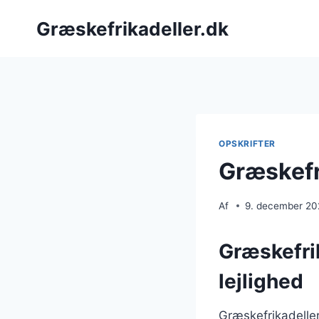
Fortsæt
Græskefrikadeller.dk
til
indhold
OPSKRIFTER
Græskefr
Af
9. december 2
Græskefrik
lejlighed
Græskefrikadeller