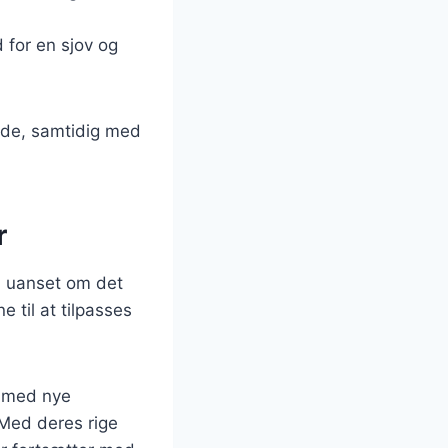
d for en sjov og
nde, samtidig med
r
e, uanset om det
e til at tilpasses
e med nye
 Med deres rige