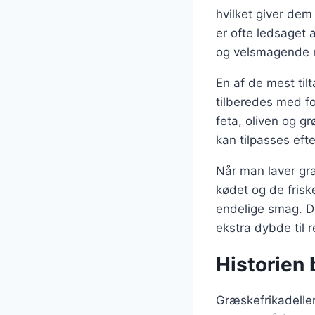
hvilket giver de
er ofte ledsaget 
og velsmagende 
En af de mest til
tilberedes med fo
feta, oliven og g
kan tilpasses eft
Når man laver græs
kødet og de friske
endelige smag. De
ekstra dybde til r
Historien 
Græskefrikadeller 