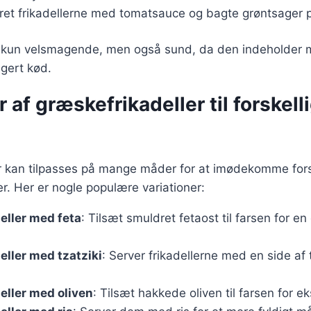
ret frikadellerne med tomatsauce og bagte grøntsager p
e kun velsmagende, men også sund, da den indeholder 
gert kød.
r af græskefrikadeller til forskell
r kan tilpasses på mange måder for at imødekomme fors
. Her er nogle populære variationer:
eller med feta
: Tilsæt smuldret fetaost til farsen for e
ller med tzatziki
: Server frikadellerne med en side af t
eller med oliven
: Tilsæt hakkede oliven til farsen for e