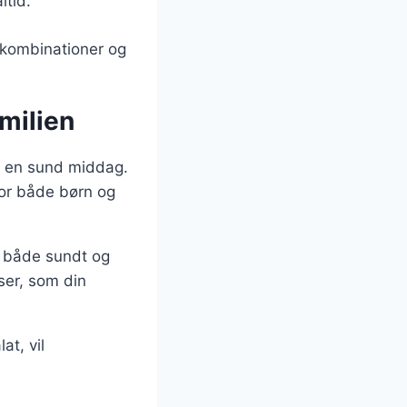
ltid.
skombinationer og
milien
l en sund middag.
for både børn og
r både sundt og
nser, som din
at, vil