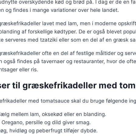
dnytte overskydende kød og brød på. I dag er de en fa
 og findes i mange variationer over hele landet.
 græskefrikadeller lavet med lam, men i moderne opskrif
blanding af forskellige kødtyper. De er også blevet popu
te serveres med tzatziki eller som en del af en græsk sa
ræskefrikadeller ofte en del af festlige måltider og ser
an også findes på tavernaer og restauranter, hvor de of
tsager eller ris.
ser til græskefrikadeller med to
efrikadeller med tomatsauce skal du bruge følgende ing
Vælg mellem lam, oksekød eller en blanding.
: Oregano, persille og dild giver smag.
Løg, hvidløg og peberfrugt tilføjer dybde.