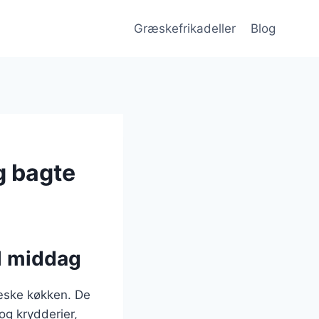
Græskefrikadeller
Blog
g bagte
il middag
ræske køkken. De
og krydderier,