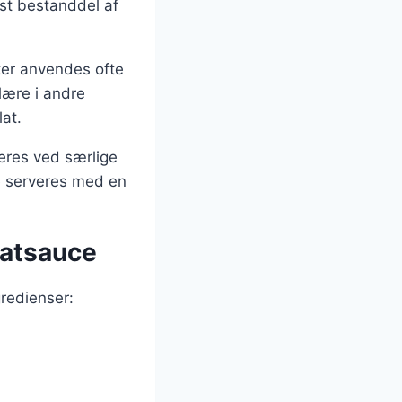
st bestanddel af
ter anvendes ofte
lære i andre
lat.
veres ved særlige
te serveres med en
matsauce
redienser: