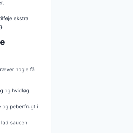
r.
ilføje ekstra
g.
te
kræver nogle få
g og hvidløg.
 og peberfrugt i
g lad saucen