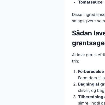
Tomatsauce
:
Disse ingrediense
smagsgivere som k
Sådan lav
grøntsage
At lave græskefri
trin:
Forberedelse 
Form dem til s
Bagning af g
skiver, og bag
Tilberedning
simre, indtil d