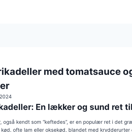
ikadeller med tomatsauce o
er
 2024
adeller: En lækker og sund ret t
, også kendt som “keftedes”, er en populær ret i det g
t kød, ofte lam eller oksekød, blandet med krydderurter 