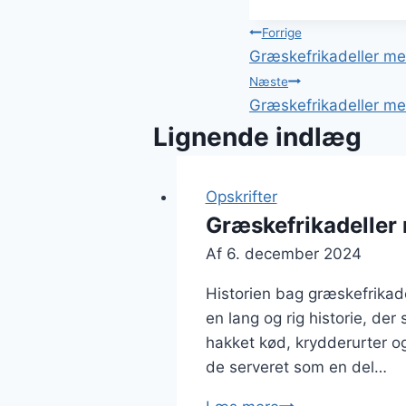
Indlægsnavi
Forrige
Græskefrikadeller med
Næste
Græskefrikadeller med
Lignende indlæg
Opskrifter
Græskefrikadeller 
Af
6. december 2024
Historien bag græskefrikad
en lang og rig historie, der
hakket kød, krydderurter og
de serveret som en del…
Græskefrikadelle