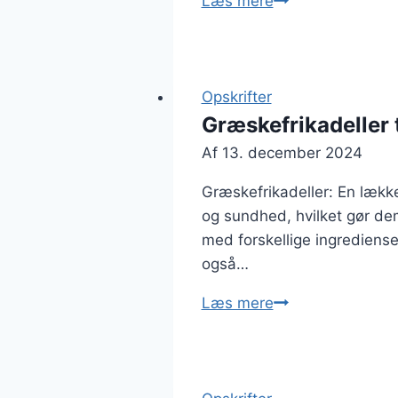
Læs mere
med
hvidløg
og
hørfrø
Opskrifter
Græskefrikadeller 
Af
13. december 2024
Græskefrikadeller: En lække
og sundhed, hvilket gør dem 
med forskellige ingrediense
også…
Græskefrikadelle
Læs mere
til
børnevenlig
middag
i