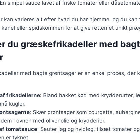
 En simpel sauce lavet af friske tomater eller dåsetomate
r kan varieres alt efter hvad du har hjemme, og du kan t
anel eller spidskommen for at give retten et unikt præ
er du græskefrikadeller med bag
r
kadeller med bagte grøntsager er en enkel proces, der 
af frikadellerne
: Bland hakket kød med krydderurter, lø
må kugler.
røntsagerne
: Skær grøntsager som courgette, aubergine
 dem i ovnen med olivenolie og krydderier.
 af tomatsauce
: Sauter løg og hvidløg, tilsæt tomater o
en er tyknet.