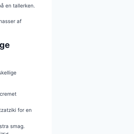
å en tallerken.
masser af
ige
kellige
n cremet
zatziki for en
kstra smag.