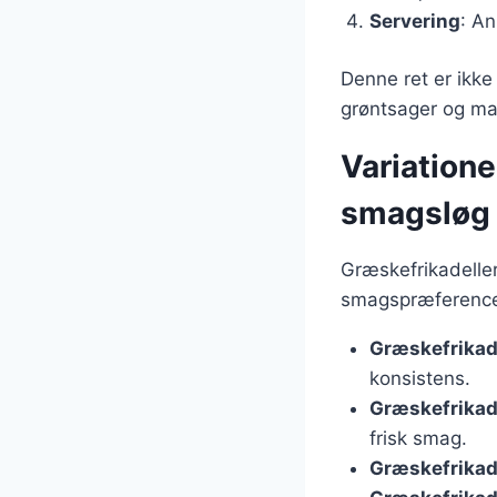
Servering
: An
Denne ret er ikk
grøntsager og ma
Variatione
smagsløg
Græskefrikadelle
smagspræferencer
Græskefrikad
konsistens.
Græskefrikade
frisk smag.
Græskefrikad