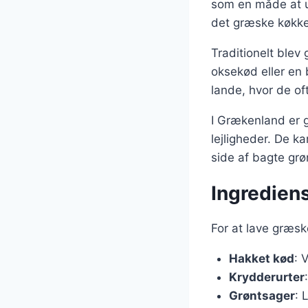
som en måde at u
det græske køkken
Traditionelt blev
oksekød eller en 
lande, hvor de of
I Grækenland er g
lejligheder. De k
side af bagte grøn
Ingredien
For at lave græsk
Hakket kød
: 
Krydderurter
Grøntsager
: 