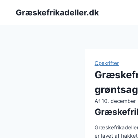
Fortsæt
Græskefrikadeller.dk
til
indhold
Opskrifter
Græskefr
grøntsag
Af
10. december
Græskefrik
Græskefrikadeller
er lavet af hakke