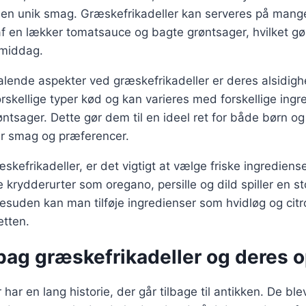
m en unik smag. Græskefrikadeller kan serveres på man
af en lækker tomatsauce og bagte grøntsager, hvilket gø
middag.
talende aspekter ved græskefrikadeller er deres alsidig
rskellige typer kød og kan varieres med forskellige ing
røntsager. Dette gør dem til en ideel ret for både børn o
er smag og præferencer.
kefrikadeller, er det vigtigt at vælge friske ingrediense
 krydderurter som oregano, persille og dild spiller en sto
suden kan man tilføje ingredienser som hvidløg og citro
etten.
bag græskefrikadeller og deres 
har en lang historie, der går tilbage til antikken. De ble