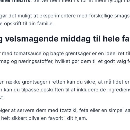
ller med ris
: Server dem med ris for et mere fyldigt må
 gør det muligt at eksperimentere med forskellige smag
 opskrift til din familie.
g velsmagende middag til hele fa
r med tomatsauce og bagte grøntsager er en ideel ret ti
mag og næringsstoffer, hvilket gør dem til et godt valg 
en række grøntsager i retten kan du sikre, at måltidet e
n kan du tilpasse opskriften til at inkludere de ingredie
t.
er at servere dem med tzatziki, feta eller en simpel sal
helt sikkert blive en favorit i dit hjem.