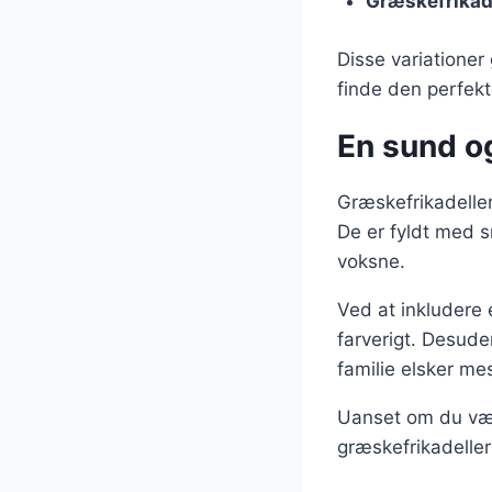
Græskefrikade
Disse variationer
finde den perfekte
En sund o
Græskefrikadelle
De er fyldt med s
voksne.
Ved at inkludere 
farverigt. Desude
familie elsker mes
Uanset om du vælg
græskefrikadeller 