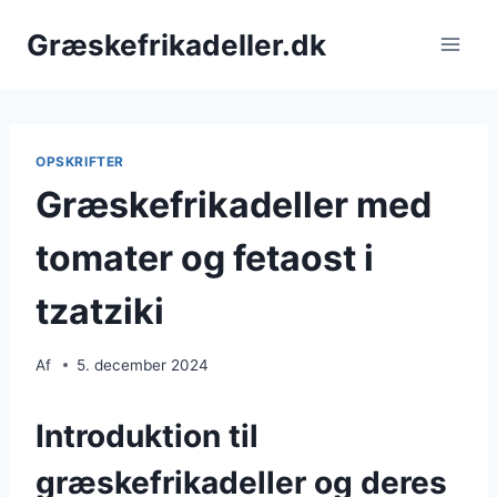
Fortsæt
Græskefrikadeller.dk
til
indhold
OPSKRIFTER
Græskefrikadeller med
tomater og fetaost i
tzatziki
Af
5. december 2024
Introduktion til
græskefrikadeller og deres