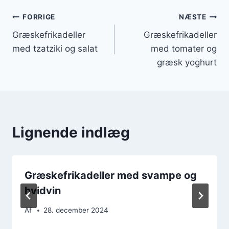
Indlægsnavigation
FORRIGE
NÆSTE
Græskefrikadeller
Græskefrikadeller
med tzatziki og salat
med tomater og
græsk yoghurt
Lignende indlæg
Græskefrikadeller med svampe og
hvidvin
Af
28. december 2024