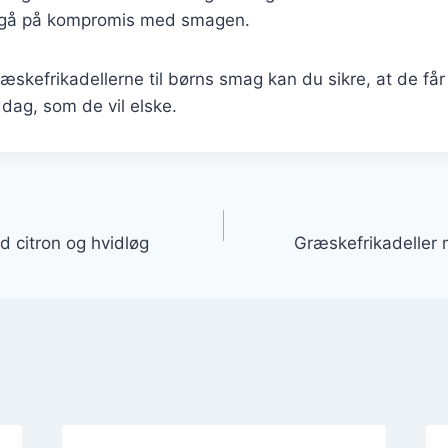
 gå på kompromis med smagen.
ræskefrikadellerne til børns smag kan du sikre, at de få
ag, som de vil elske.
gation
d citron og hvidløg
Græskefrikadeller