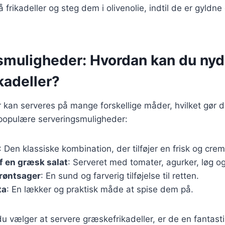
 frikadeller og steg dem i olivenolie, indtil de er gyldne
smuligheder: Hvordan kan du ny
kadeller?
 kan serveres på mange forskellige måder, hvilket gør de
 populære serveringsmuligheder:
: Den klassiske kombination, der tilføjer en frisk og cre
f en græsk salat
: Serveret med tomater, agurker, løg og
røntsager
: En sund og farverig tilføjelse til retten.
ta
: En lækker og praktisk måde at spise dem på.
 vælger at servere græskefrikadeller, er de en fantastis