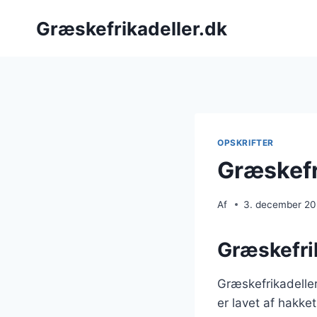
Fortsæt
Græskefrikadeller.dk
til
indhold
OPSKRIFTER
Græskefr
Af
3. december 2
Græskefrik
Græskefrikadeller
er lavet af hakke