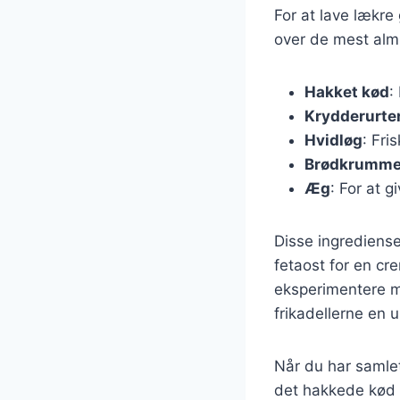
For at lave lækre
over de mest almi
Hakket kød
:
Krydderurte
Hvidløg
: Fri
Brødkrumme
Æg
: For at 
Disse ingrediense
fetaost for en cre
eksperimentere me
frikadellerne en un
Når du har samlet
det hakkede kød 