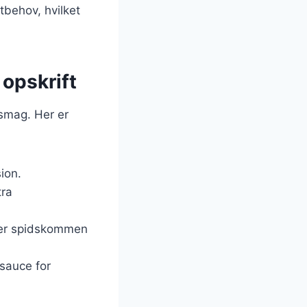
tbehov, hvilket
 opskrift
 smag. Her er
ion.
tra
ller spidskommen
sauce for