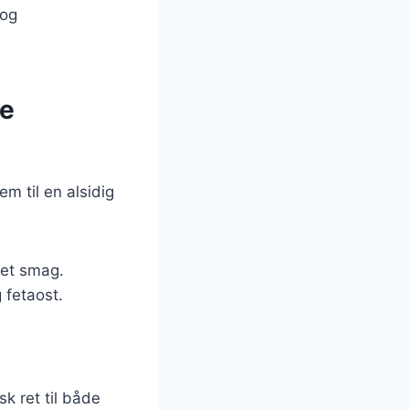
 og
de
m til en alsidig
met smag.
 fetaost.
k ret til både