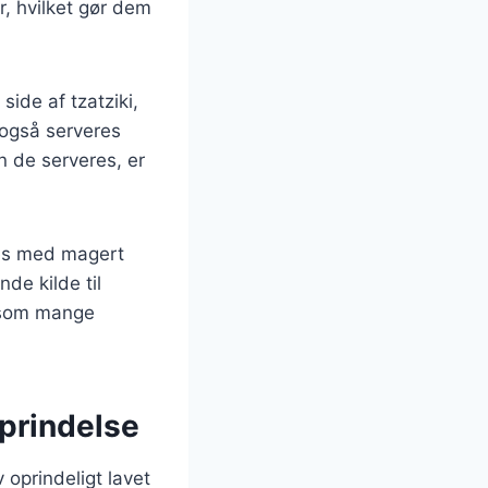
, hvilket gør dem
ide af tzatziki,
 også serveres
n de serveres, er
ves med magert
de kilde til
, som mange
oprindelse
v oprindeligt lavet