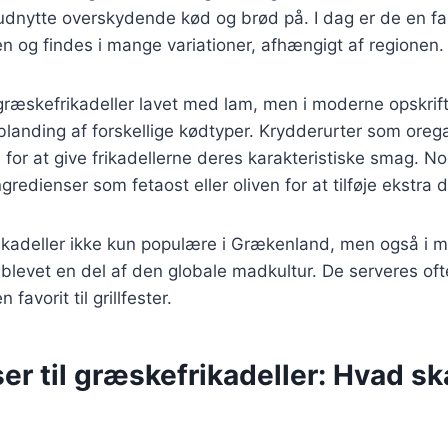
dnytte overskydende kød og brød på. I dag er de en fa
 og findes i mange variationer, afhængigt af regionen.
 græskefrikadeller lavet med lam, men i moderne opskrif
blanding af forskellige kødtyper. Krydderurter som orega
e for at give frikadellerne deres karakteristiske smag. No
gredienser som fetaost eller oliven for at tilføje ekstra
rikadeller ikke kun populære i Grækenland, men også i 
 blevet en del af den globale madkultur. De serveres oft
 favorit til grillfester.
er til græskefrikadeller: Hvad sk