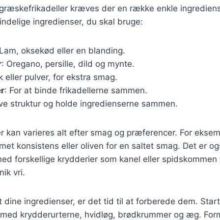
 græskefrikadeller kræves der en række enkle ingrediense
ndelige ingredienser, du skal bruge:
 Lam, oksekød eller en blanding.
r
: Oregano, persille, dild og mynte.
sk eller pulver, for ekstra smag.
r
: For at binde frikadellerne sammen.
give struktur og holde ingredienserne sammen.
r kan varieres alt efter smag og præferencer. For eksemp
met konsistens eller oliven for en saltet smag. Det er og
d forskellige krydderier som kanel eller spidskommen f
ik vri.
 dine ingredienser, er det tid til at forberede dem. Sta
med krydderurterne, hvidløg, brødkrummer og æg. Form