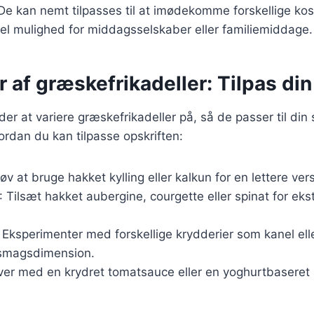
De kan nemt tilpasses til at imødekomme forskellige kos
eel mulighed for middagsselskaber eller familiemiddage.
r af græskefrikadeller: Tilpas din
r at variere græskefrikadeller på, så de passer til din
vordan du kan tilpasse opskriften:
v at bruge hakket kylling eller kalkun for en lettere vers
 Tilsæt hakket aubergine, courgette eller spinat for eks
: Eksperimenter med forskellige krydderier som kanel e
y smagsdimension.
ver med en krydret tomatsauce eller en yoghurtbaseret 