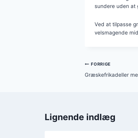
sundere uden at
Ved at tilpasse g
velsmagende midd
Indlægsnavi
FORRIGE
Græskefrikadeller me
Lignende indlæg