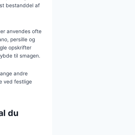
st bestanddel af
ter anvendes ofte
no, persille og
gle opskrifter
 dybde til smagen.
mange andre
e ved festlige
al du