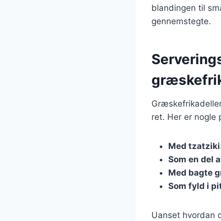
blandingen til små
gennemstegte.
Servering
græskefri
Græskefrikadeller
ret. Her er nogle
Med tzatziki
Som en del a
Med bagte g
Som fyld i pi
Uanset hvordan du