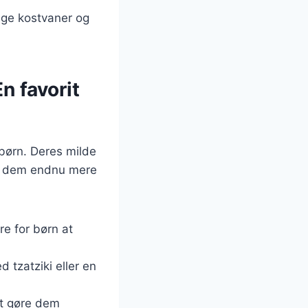
lige kostvaner og
n favorit
 børn. Deres milde
re dem endnu mere
re for børn at
 tzatziki eller en
at gøre dem