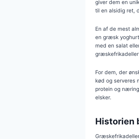
giver dem en uni
til en alsidig ret
En af de mest alm
en græsk yoghurtb
med en salat ell
græskefrikadeller
For dem, der øns
kød og serveres m
protein og nærin
elsker.
Historien 
Græskefrikadeller 