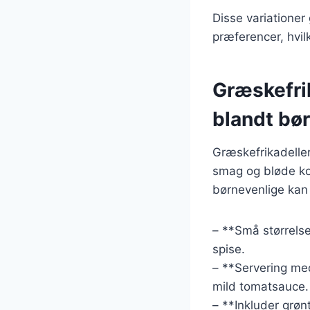
Disse variationer 
præferencer, hvilk
Græskefrik
blandt bø
Græskefrikadeller
smag og bløde ko
børnevenlige kan 
– **Små størrelser
spise.
– **Servering med
mild tomatsauce.
– **Inkluder grøn