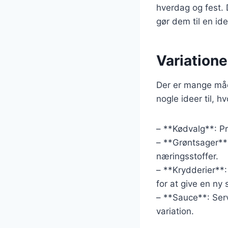
hverdag og fest. 
gør dem til en id
Variatione
Der er mange måde
nogle ideer til, h
– **Kødvalg**: Prø
– **Grøntsager**:
næringsstoffer.
– **Krydderier**
for at give en n
– **Sauce**: Ser
variation.