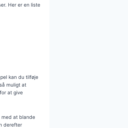
r. Her er en liste
el kan du tilføje
så muligt at
or at give
rt med at blande
 derefter