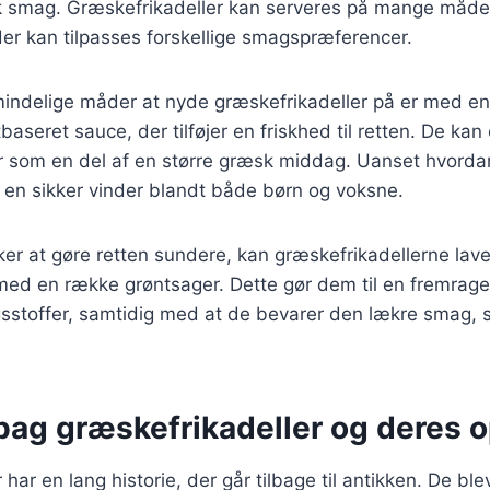
k smag. Græskefrikadeller kan serveres på mange måder
, der kan tilpasses forskellige smagspræferencer.
indelige måder at nyde græskefrikadeller på er med en s
aseret sauce, der tilføjer en friskhed til retten. De kan
er som en del af en større græsk middag. Uanset hvorda
 en sikker vinder blandt både børn og voksne.
ker at gøre retten sundere, kan græskefrikadellerne la
ed en række grøntsager. Dette gør dem til en fremragen
gsstoffer, samtidig med at de bevarer den lækre smag
bag græskefrikadeller og deres 
har en lang historie, der går tilbage til antikken. De ble