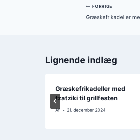
Indlægsnavi
FORRIGE
Græskefrikadeller me
Lignende indlæg
 med
Græskefrikadeller med
tzatziki til grillfesten
Af
21. december 2024