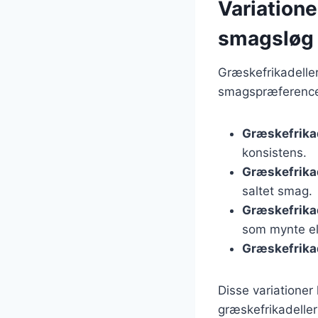
Variatione
smagsløg
Græskefrikadelle
smagspræferencer
Græskefrika
konsistens.
Græskefrikad
saltet smag.
Græskefrika
som mynte ell
Græskefrikad
Disse variationer 
græskefrikadeller t