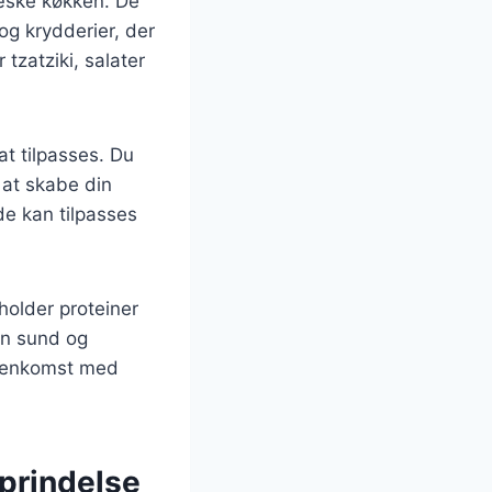
ræske køkken. De
og krydderier, der
tzatziki, salater
at tilpasses. Du
r at skabe din
de kan tilpasses
older proteiner
en sund og
ammenkomst med
oprindelse