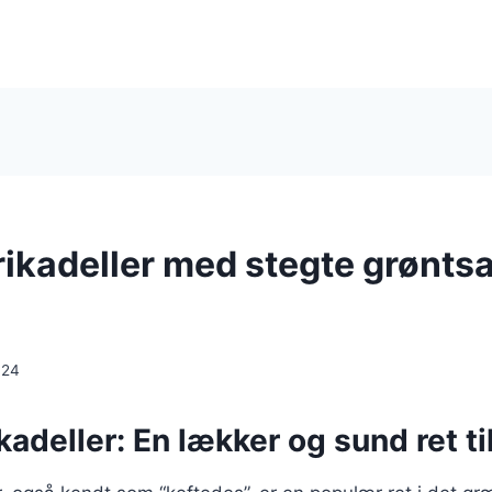
ikadeller med stegte grønts
024
adeller: En lækker og sund ret t