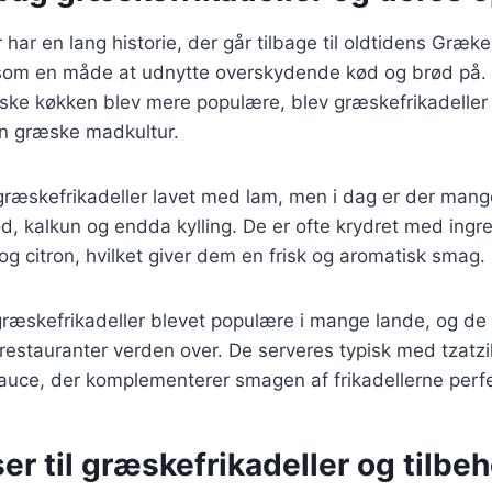
 har en lang historie, der går tilbage til oldtidens Græk
t som en måde at udnytte overskydende kød og brød på. 
æske køkken blev mere populære, blev græskefrikadeller 
n græske madkultur.
 græskefrikadeller lavet med lam, men i dag er der mange
d, kalkun og endda kylling. De er ofte krydret med ing
og citron, hvilket giver dem en frisk og aromatisk smag.
græskefrikadeller blevet populære i mange lande, og de 
estauranter verden over. De serveres typisk med tzatzi
auce, der komplementerer smagen af frikadellerne perfe
er til græskefrikadeller og tilbeh