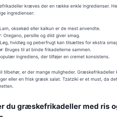
efrikadeller kræves der en række enkle ingredienser. Her
ge ingredienser:
 Lam, oksekød eller kalkun er de mest anvendte.
r
: Oregano, persille og dild giver smag.
 Løg, hvidløg og peberfrugt kan tilsættes for ekstra sma
r
: Bruges til at binde frikadellerne sammen.
populær ingrediens, der tilføjer en cremet konsistens.
l tilbehør, er der mange muligheder. Græskefrikadeller
ger eller en frisk græsk salat. Tzatziki er et must, da det 
 retten.
r du græskefrikadeller med ris o