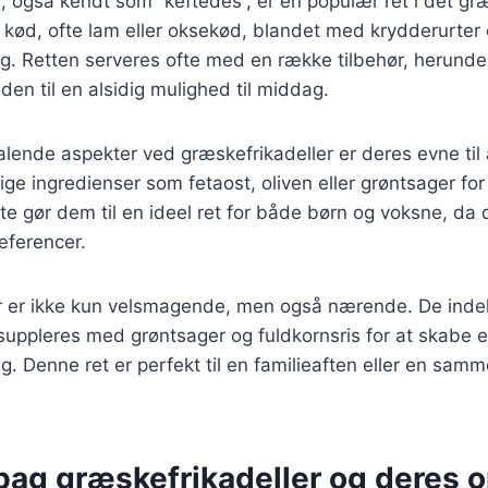
, også kendt som “keftedes”, er en populær ret i det g
t kød, ofte lam eller oksekød, blandet med krydderurter 
g. Retten serveres ofte med en række tilbehør, herunder 
r den til en alsidig mulighed til middag.
talende aspekter ved græskefrikadeller er deres evne til 
llige ingredienser som fetaost, oliven eller grøntsager fo
te gør dem til en ideel ret for både børn og voksne, da 
æferencer.
r er ikke kun velsmagende, men også nærende. De indeh
suppleres med grøntsager og fuldkornsris for at skabe 
g. Denne ret er perfekt til en familieaften eller en s
bag græskefrikadeller og deres 