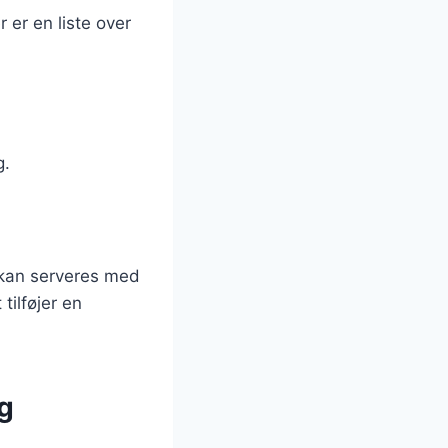
 er en liste over
g.
 kan serveres med
tilføjer en
g