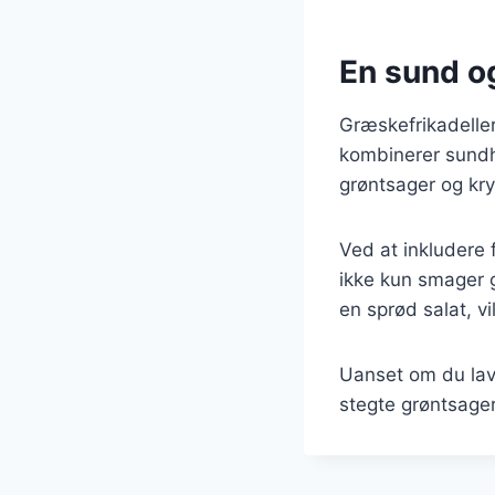
En sund o
Græskefrikadelle
kombinerer sundhe
grøntsager og kryd
Ved at inkludere 
ikke kun smager 
en sprød salat, v
Uanset om du lave
stegte grøntsager