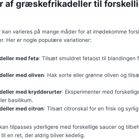
r af græskefrikadeller til forskell
r kan varieres på mange måder for at imødekomme forsk
. Her er nogle populære variationer:
deller med feta
: Tilsæt smuldret fetaost til blandingen 
eller med oliven
: Hak sorte eller grønne oliven og til
deller med krydderurter
: Eksperimenter med forskellig
er basilikum.
eller med citron
: Tilsæt citronskal for en frisk og syrli
kan tilpasses yderligere med forskellige saucer og tilbeh
il en ret, der aldrig bliver kedelig.