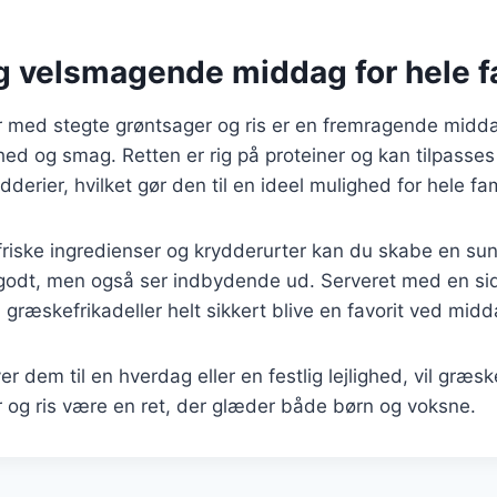
g velsmagende middag for hele f
r med stegte grøntsager og ris er en fremragende midda
d og smag. Retten er rig på proteiner og kan tilpasses
derier, hvilket gør den til en ideel mulighed for hele fam
friske ingredienser og krydderurter kan du skabe en su
godt, men også ser indbydende ud. Serveret med en side
il græskefrikadeller helt sikkert blive en favorit ved mid
r dem til en hverdag eller en festlig lejlighed, vil græs
 og ris være en ret, der glæder både børn og voksne.