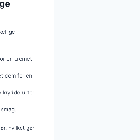
ige
ellige
for en cremet
sæt dem for en
e krydderurter
g smag.
ør, hvilket gør