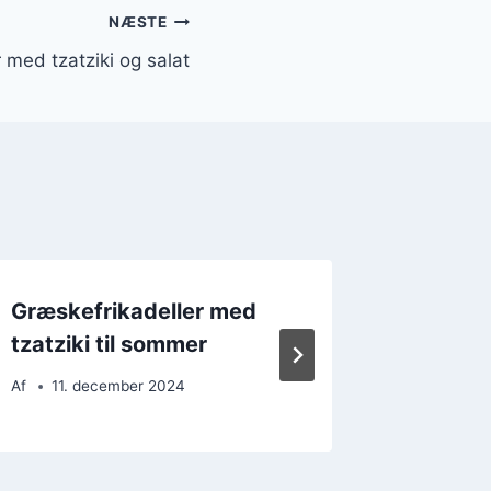
NÆSTE
 med tzatziki og salat
Græskefrikadeller med
Græskef
tzatziki til sommer
børnev
Af
11. december 2024
Af
25. 