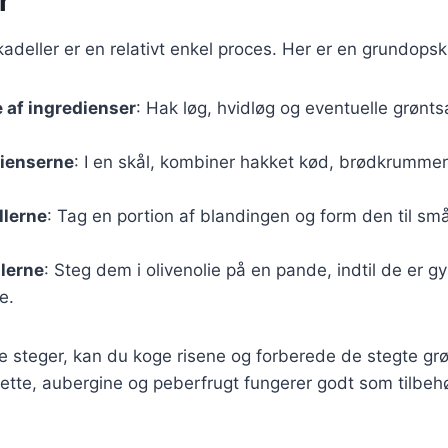
r
adeller er en relativt enkel proces. Her er en grundopskr
 af ingredienser
: Hak løg, hvidløg og eventuelle grøntsa
dienserne
: I en skål, kombiner hakket kød, brødkrummer
llerne
: Tag en portion af blandingen og form den til små
llerne
: Steg dem i olivenolie på en pande, indtil de er g
e.
e steger, kan du koge risene og forberede de stegte gr
ette, aubergine og peberfrugt fungerer godt som tilbehø