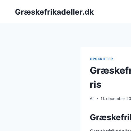
Fortsæt
Græskefrikadeller.dk
til
indhold
OPSKRIFTER
Græskefr
ris
Af
11. december 2
Græskefrik