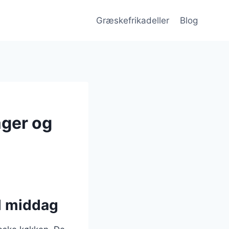
Græskefrikadeller
Blog
ager og
il middag