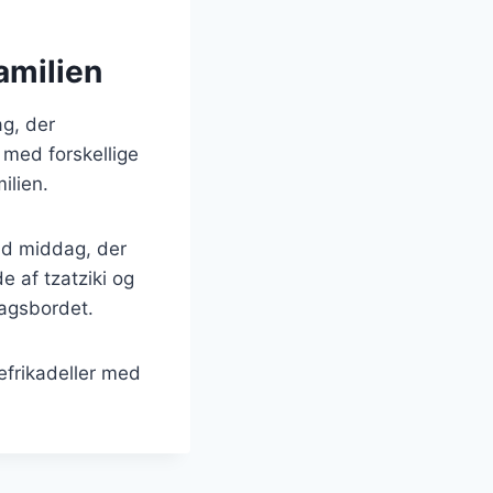
amilien
g, der
 med forskellige
ilien.
nd middag, der
 af tzatziki og
dagsbordet.
kefrikadeller med