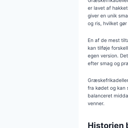
Græskefrikadeller
er lavet af hakke
giver en unik sma
og ris, hvilket gø
En af de mest til
kan tilføje forske
egen version. Det
efter smag og pr
Græskefrikadelle
fra kødet og kan 
balanceret midda
venner.
Historien 