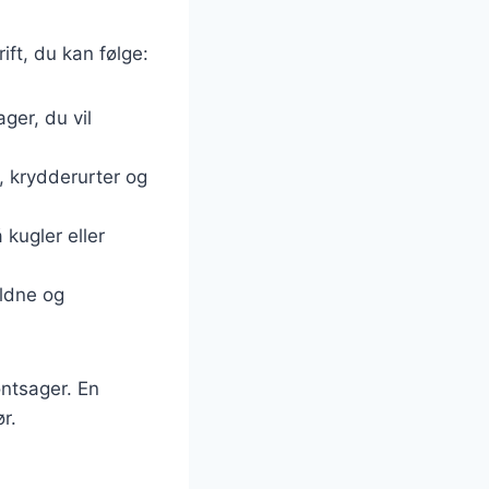
ift, du kan følge:
ger, du vil
, krydderurter og
 kugler eller
yldne og
øntsager. En
r.