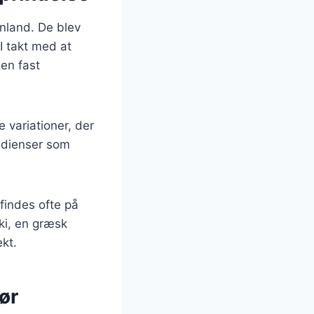
enland. De blev
I takt med at
en fast
 variationer, der
redienser som
findes ofte på
ki, en græsk
kt.
ør