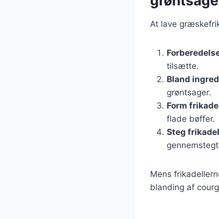
grøntsage
At lave græskefrik
Forberedelse
tilsætte.
Bland ingre
grøntsager.
Form frikade
flade bøffer.
Steg frikade
gennemstegt
Mens frikadellern
blanding af courg