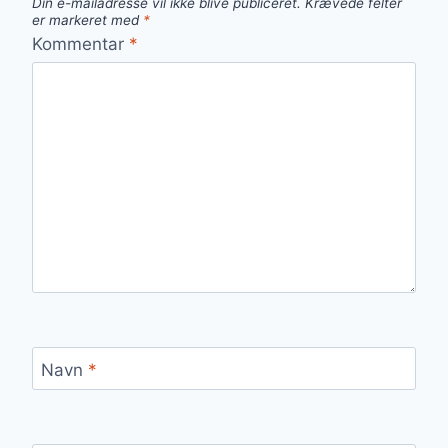
Din e-mailadresse vil ikke blive publiceret.
Krævede felter
er markeret med
*
Kommentar
*
Navn
*