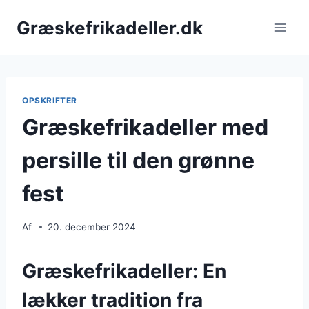
Fortsæt
Græskefrikadeller.dk
til
indhold
OPSKRIFTER
Græskefrikadeller med
persille til den grønne
fest
Af
20. december 2024
Græskefrikadeller: En
lækker tradition fra