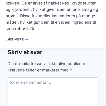
køkken. De er lavet af hakket kød, krydderurter
og krydderier, hvilket giver dem en unik smag og
aroma. Disse frikadeller kan varieres på mange
måder, hvilket gør dem til en ideel ingrediens til
smørrebrød. De…
GRÆSKEFRIKADELLER
LÆS MERE
TIL
SMØRREBRØD
Skriv et svar
FOR
EN
NY
Din e-mailadresse vil ikke blive publiceret.
VINKEL
Krævede felter er markeret med
*