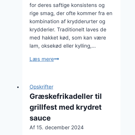
for deres saftige konsistens og
rige smag, der ofte kommer fra en
kombination af krydderurter og
krydderier. Traditionelt laves de
med hakket kød, som kan være
lam, oksekød eller kylling,…
Græskefrikadeller
Læs mere
med
kanel
og
Opskrifter
peber
Græskefrikadeller til
grillfest med krydret
sauce
Af
15. december 2024