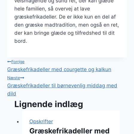
velsmagende og sund ret, der kan glæde
hele familien, så overvej at lave
græskefrikadeller. De er ikke kun en del af
den græske madtradition, men også en ret,
der kan bringe glæde og tilfredshed til dit
bord.
Indlægsnavigation
Forrige
Græskefrikadeller med courgette og kalkun
Næste
Græskefrikadeller til børnevenlig middag med
dild
Lignende indlæg
Opskrifter
Græskefrikadeller med