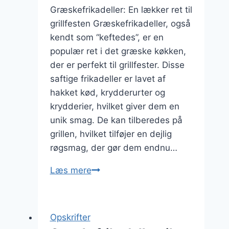
Græskefrikadeller: En lækker ret til
grillfesten Græskefrikadeller, også
kendt som “keftedes”, er en
populær ret i det græske køkken,
der er perfekt til grillfester. Disse
saftige frikadeller er lavet af
hakket kød, krydderurter og
krydderier, hvilket giver dem en
unik smag. De kan tilberedes på
grillen, hvilket tilføjer en dejlig
røgsmag, der gør dem endnu…
Græskefrikadeller
Læs mere
til
grillfest
med
Opskrifter
krydret