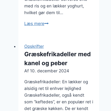
med ris og en lækker yoghurt,
hvilket gør dem til…
Græskefrikadeller
Læs mere
med
ris
og
Opskrifter
yoghurt
Græskefrikadeller med
kanel og peber
Af
10. december 2024
Græskefrikadeller: En lækker og
alsidig ret til enhver lejlighed
Græskefrikadeller, også kendt
som “keftedes”, er en populær ret i
det græske køkken. De er kendt