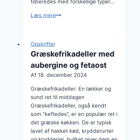
tilberedes med forskellige typer…
Græskefrikadeller
Læs mere
til
børnevenlig
middag
Opskrifter
i
Græskefrikadeller med
weekenden
aubergine og fetaost
Af
18. december 2024
Græskefrikadeller: En lækker og
sund ret til middagen
Græskefrikadeller, også kendt
som “keftedes”, er en populær ret i
det græske køkken. De er typisk
lavet af hakket kød, krydderurter
og krydderier, hvilket giver dem en