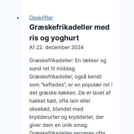
hvidløg
og
Opskrifter
persille
Græskefrikadeller med
ris og yoghurt
Af
22. december 2024
Græskefrikadeller: En lækker og
sund ret til middag
Græskefrikadeller, også kendt
som “keftedes”, er en populær ret i
det græske køkken. De er lavet af
hakket kød, ofte lam eller
oksekød, blandet med
krydderurter og krydderier, der
giver dem en unik smag.
Græskefrikadeller serveres ofte