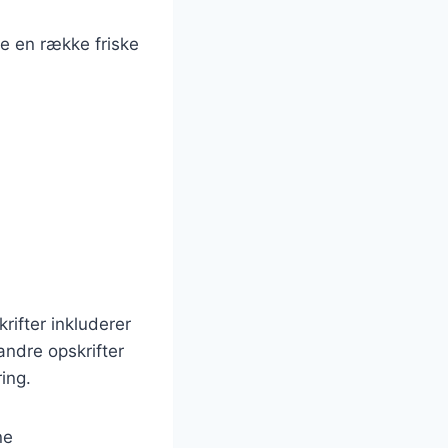
e en række friske
rifter inkluderer
andre opskrifter
ing.
ne