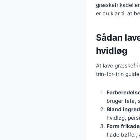
græskefrikadeller
er du klar til at 
Sådan lav
hvidløg
At lave græskefri
trin-for-trin guid
Forberedelse
bruger feta,
Bland ingre
hvidløg, pers
Form frikade
flade bøffer,