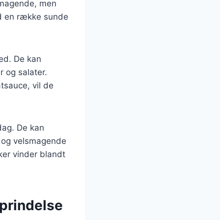
lsmagende, men
ed en række sunde
hed. De kan
 og salater.
tsauce, vil de
dag. De kan
ov og velsmagende
ker vinder blandt
oprindelse