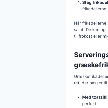
Steg frikade
frikadellerne
Når frikadellerne
salat. De kan ogs
til frokost eller m
Serverings
græskefri
Græskefrikadeller
ret, der passer t
Med tzatziki
perfekt.