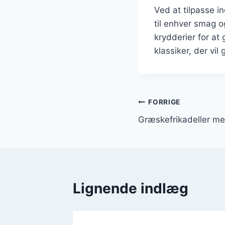
Ved at tilpasse 
til enhver smag og
krydderier for at
klassiker, der vi
Indlægsnavi
FORRIGE
Græskefrikadeller med
Lignende indlæg