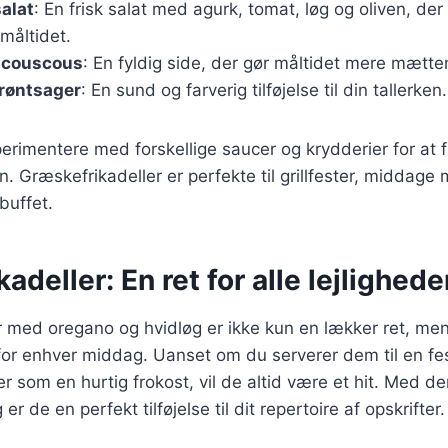
alat
: En frisk salat med agurk, tomat, løg og oliven, der 
 måltidet.
r couscous
: En fyldig side, der gør måltidet mere mætte
røntsager
: En sund og farverig tilføjelse til din tallerken.
rimentere med forskellige saucer og krydderier for at 
n. Græskefrikadeller er perfekte til grillfester, middage
buffet.
adeller: En ret for alle lejlighede
r med oregano og hvidløg er ikke kun en lækker ret, me
for enhver middag. Uanset om du serverer dem til en fe
er som en hurtig frokost, vil de altid være et hit. Med d
er de en perfekt tilføjelse til dit repertoire af opskrifter.