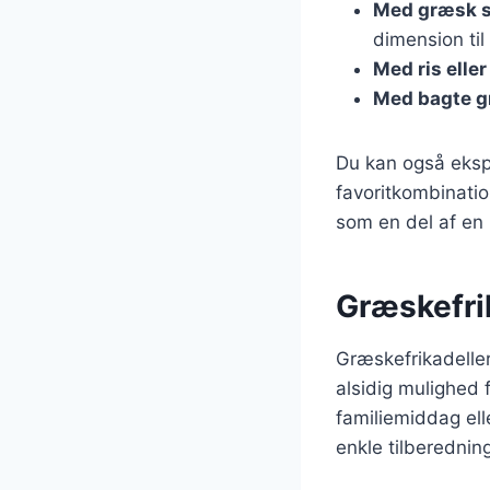
Med græsk s
dimension til
Med ris elle
Med bagte g
Du kan også ekspe
favoritkombinatio
som en del af en 
Græskefrik
Græskefrikadelle
alsidig mulighed 
familiemiddag ell
enkle tilberedning 