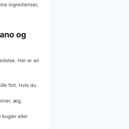
ine ingredienser,
gano og
redelse. Her er en
lle fint. Hvis du
ummer, æg,
 kugler eller