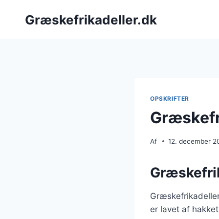
Fortsæt
Græskefrikadeller.dk
til
indhold
OPSKRIFTER
Græskefr
Af
12. december 2
Græskefrik
Græskefrikadeller
er lavet af hakke