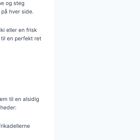
me og steg
 på hver side.
 eller en frisk
il en perfekt ret
m til en alsidig
gheder:
rikadellerne