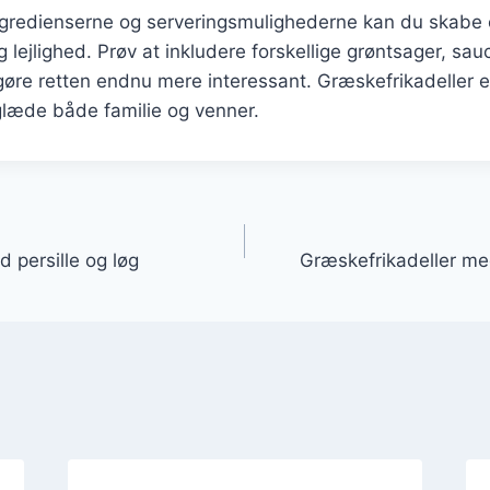
ingredienserne og serveringsmulighederne kan du skabe e
 lejlighed. Prøv at inkludere forskellige grøntsager, sauc
 gøre retten endnu mere interessant. Græskefrikadeller e
l glæde både familie og venner.
gation
 persille og løg
Græskefrikadeller me