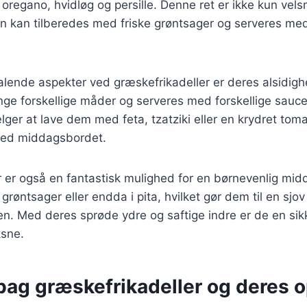
oregano, hvidløg og persille. Denne ret er ikke kun ve
n kan tilberedes med friske grøntsager og serveres m
talende aspekter ved græskefrikadeller er deres alsidig
ge forskellige måder og serveres med forskellige saucer
er at lave dem med feta, tzatziki eller en krydret toma
 ved middagsbordet.
 er også en fantastisk mulighed for en børnevenlig mid
 grøntsager eller endda i pita, hvilket gør dem til en sj
lien. Med deres sprøde ydre og saftige indre er de en sik
sne.
bag græskefrikadeller og deres 