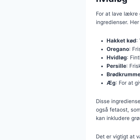
For at lave lækre
ingredienser. Her 
Hakket kød
:
Oregano
: Fr
Hvidløg
: Fin
Persille
: Fri
Brødkrumme
Æg
: For at g
Disse ingrediense
også fetaost, som
kan inkludere grø
Det er vigtigt at 