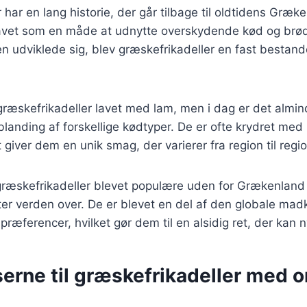
 har en lang historie, der går tilbage til oldtidens Græk
 lavet som en måde at udnytte overskydende kød og brød 
 udviklede sig, blev græskefrikadeller en fast bestand
 græskefrikadeller lavet med lam, men i dag er det almin
blanding af forskellige kødtyper. De er ofte krydret med 
t giver dem en unik smag, der varierer fra region til reg
 græskefrikadeller blevet populære uden for Grækenland
r verden over. De er blevet en del af den globale madk
ræferencer, hvilket gør dem til en alsidig ret, der kan n
serne til græskefrikadeller med 