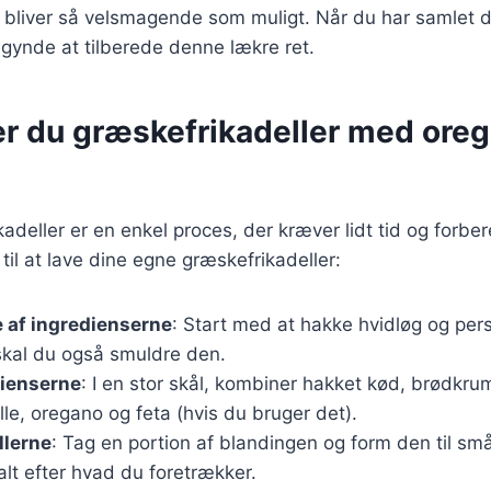
 bliver så velsmagende som muligt. Når du har samlet d
begynde at tilberede denne lækre ret.
er du græskefrikadeller med ore
kadeller er en enkel proces, der kræver lidt tid og forbe
e til at lave dine egne græskefrikadeller:
 af ingredienserne
: Start med at hakke hvidløg og persi
 skal du også smuldre den.
dienserne
: I en stor skål, kombiner hakket kød, brødkr
ille, oregano og feta (hvis du bruger det).
llerne
: Tag en portion af blandingen og form den til små
 alt efter hvad du foretrækker.