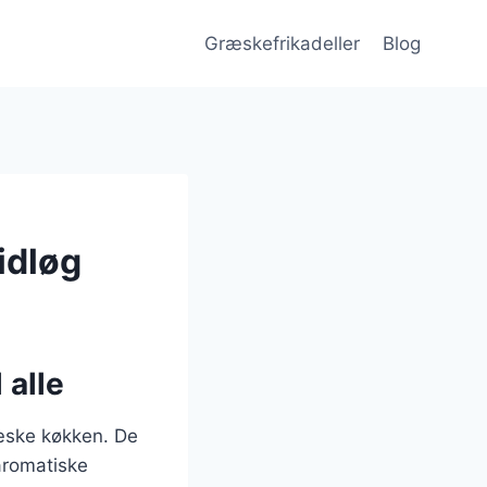
Græskefrikadeller
Blog
idløg
 alle
ræske køkken. De
aromatiske