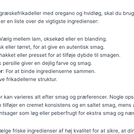
 græskefrikadeller med oregano og hvidløg, skal du brug
er en liste over de vigtigste ingredienser:
 Vælg mellem lam, oksekød eller en blanding.
isk eller tørret, for at give en autentisk smag.
thakket eller presset for at tilføje dybde til smagen.
sk persille giver en dejlig farve og smag.
r
: For at binde ingredienserne sammen.
ive frikadellerne struktur.
r kan varieres alt efter smag og præferencer. Nogle opsk
 tilføjer en cremet konsistens og en saltet smag, mens 
ntsager som løg eller peberfrugt for ekstra smag og nær
vælge friske ingredienser af høj kvalitet for at sikre, at di