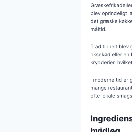
Græskefrikadeller
blev oprindeligt
det græske køkken
måltid.
Traditionelt blev
oksekød eller en 
krydderier, hvilke
I moderne tid er
mange restaurante
ofte lokale smagsp
Ingredien
hvidløg