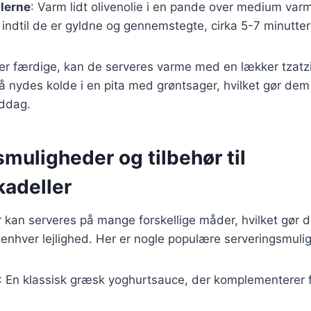
llerne
: Varm lidt olivenolie i en pande over medium var
, indtil de er gyldne og gennemstegte, cirka 5-7 minutter
 er færdige, kan de serveres varme med en lækker tzatziki
å nydes kolde i en pita med grøntsager, hvilket gør dem t
iddag.
muligheder og tilbehør til
kadeller
 kan serveres på mange forskellige måder, hvilket gør de
il enhver lejlighed. Her er nogle populære serveringsmuli
: En klassisk græsk yoghurtsauce, der komplementerer f