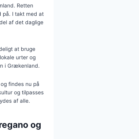
enland. Retten
på. I takt med at
del af det daglige
deligt at bruge
lokale urter og
ion i Grækenland.
 og findes nu på
ultur og tilpasses
ydes af alle.
oregano og