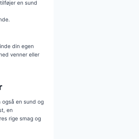
tilføjer en sund
nde.
finde din egen
 med venner eller
r
n også en sund og
st, en
eres rige smag og