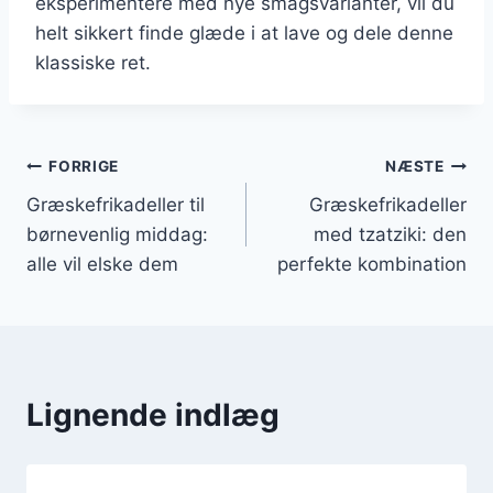
eksperimentere med nye smagsvarianter, vil du
helt sikkert finde glæde i at lave og dele denne
klassiske ret.
Indlægsnavigation
FORRIGE
NÆSTE
Græskefrikadeller til
Græskefrikadeller
børnevenlig middag:
med tzatziki: den
alle vil elske dem
perfekte kombination
Lignende indlæg