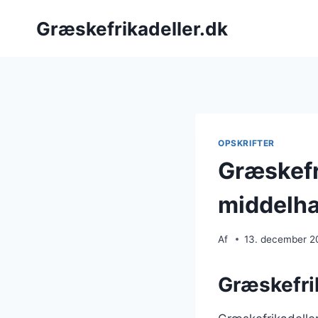
Fortsæt
Græskefrikadeller.dk
til
indhold
OPSKRIFTER
Græskefr
middelha
Af
13. december 2
Græskefrik