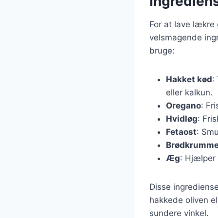
Ingredien
For at lave lækre
velsmagende ingr
bruge:
Hakket kød
:
eller kalkun.
Oregano
: Fr
Hvidløg
: Fri
Fetaost
: Smu
Brødkrumme
Æg
: Hjælper
Disse ingrediense
hakkede oliven el
sundere vinkel.