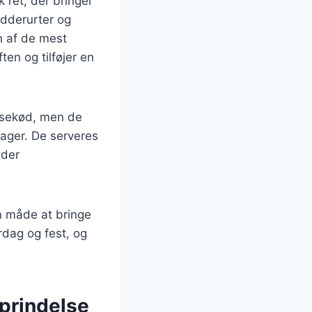
 ret, der bringer
ydderurter og
n af de mest
ten og tilføjer en
oksekød, men de
sager. De serveres
 der
en måde at bringe
rdag og fest, og
oprindelse