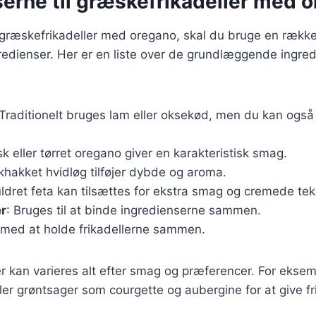
serne til græskefrikadeller med 
 græskefrikadeller med oregano, skal du bruge en række
edienser. Her er en liste over de grundlæggende ingred
 Traditionelt bruges lam eller oksekød, men du kan også 
isk eller tørret oregano giver en karakteristisk smag.
skhakket hvidløg tilføjer dybde og aroma.
ldret feta kan tilsættes for ekstra smag og cremede tek
r
: Bruges til at binde ingredienserne sammen.
 med at holde frikadellerne sammen.
r kan varieres alt efter smag og præferencer. For eksemp
ler grøntsager som courgette og aubergine for at give fr