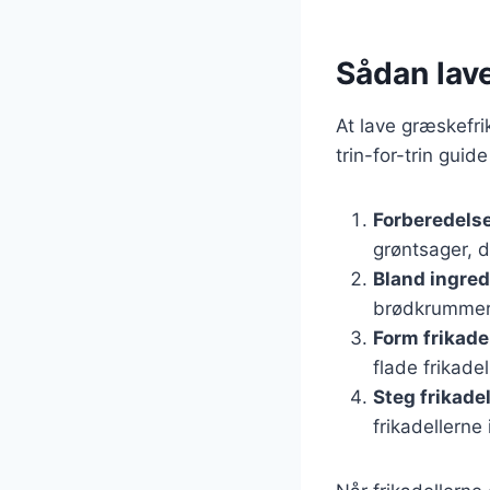
Sådan lav
At lave græskefri
trin-for-trin guide
Forberedelse
grøntsager, d
Bland ingre
brødkrummer o
Form frikade
flade frikadel
Steg frikade
frikadellerne