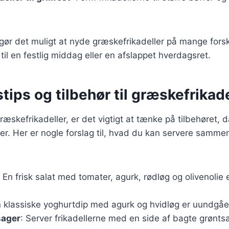
 gør det muligt at nyde græskefrikadeller på mange fors
til en festlig middag eller en afslappet hverdagsret.
tips og tilbehør til græskefrikade
æskefrikadeller, er det vigtigt at tænke på tilbehøret, d
jder. Her er nogle forslag til, hvad du kan servere samm
: En frisk salat med tomater, agurk, rødløg og olivenolie 
n klassiske yoghurtdip med agurk og hvidløg er uundgåel
sager
: Server frikadellerne med en side af bagte grønts