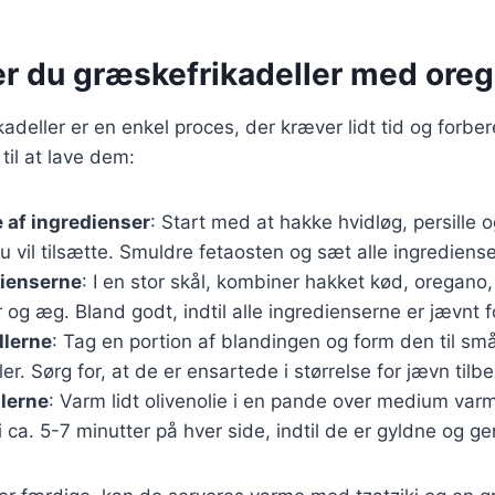
er du græskefrikadeller med ore
kadeller er en enkel proces, der kræver lidt tid og forbe
 til at lave dem:
 af ingredienser
: Start med at hakke hvidløg, persille 
u vil tilsætte. Smuldre fetaosten og sæt alle ingrediense
dienserne
: I en stor skål, kombiner hakket kød, oregano, 
g æg. Bland godt, indtil alle ingredienserne er jævnt f
llerne
: Tag en portion af blandingen og form den til små
ler. Sørg for, at de er ensartede i størrelse for jævn tilb
llerne
: Varm lidt olivenolie i en pande over medium var
 i ca. 5-7 minutter på hver side, indtil de er gyldne og 