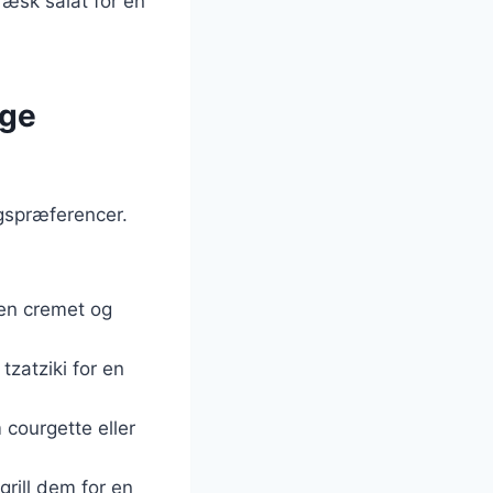
ræsk salat for en
ige
agspræferencer.
 en cremet og
tzatziki for en
courgette eller
 grill dem for en