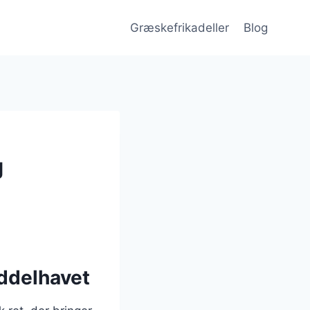
Græskefrikadeller
Blog
g
iddelhavet