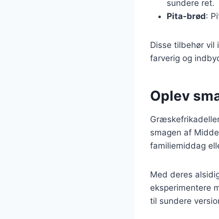
sundere ret.
Pita-brød
: P
Disse tilbehør vi
farverig og indby
Oplev sma
Græskefrikadeller
smagen af Middelh
familiemiddag elle
Med deres alsidig
eksperimentere me
til sundere versi