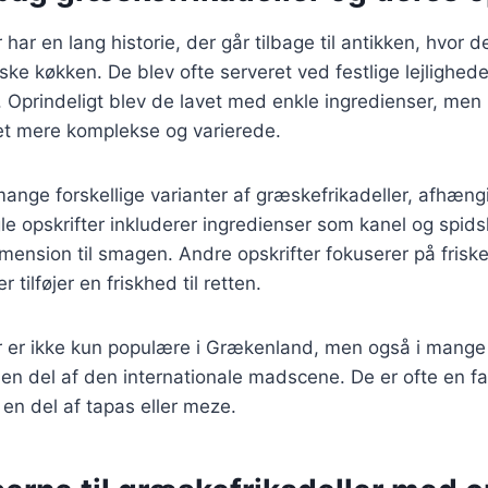
har en lang historie, der går tilbage til antikken, hvor 
ske køkken. De blev ofte serveret ved festlige lejlighed
r. Oprindeligt blev de lavet med enkle ingredienser, men
vet mere komplekse og varierede.
mange forskellige varianter af græskefrikadeller, afhængi
e opskrifter inkluderer ingredienser som kanel og spid
imension til smagen. Andre opskrifter fokuserer på frisk
er tilføjer en friskhed til retten.
r er ikke kun populære i Grækenland, men også i mange
 en del af den internationale madscene. De er ofte en fa
 en del af tapas eller meze.