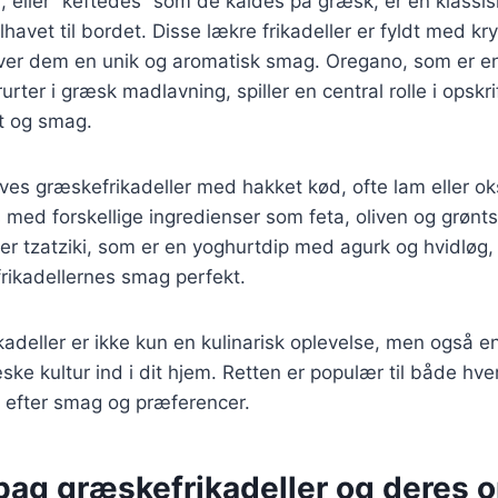
, eller “keftedes” som de kaldes på græsk, er en klassisk
avet til bordet. Disse lækre frikadeller er fyldt med kr
giver dem en unik og aromatisk smag. Oregano, som er e
ter i græsk madlavning, spiller en central rolle i opskrif
ft og smag.
laves græskefrikadeller med hakket kød, ofte lam eller 
 med forskellige ingredienser som feta, oliven og grønt
r tzatziki, som er en yoghurtdip med agurk og hvidløg,
rikadellernes smag perfekt.
kadeller er ikke kun en kulinarisk oplevelse, men også 
ske kultur ind i dit hjem. Retten er populær til både hve
s efter smag og præferencer.
bag græskefrikadeller og deres 