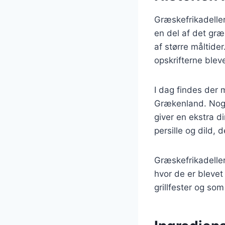
Græskefrikadeller 
en del af det græ
af større måltide
opskrifterne ble
I dag findes der 
Grækenland. Nogl
giver en ekstra d
persille og dild, d
Græskefrikadelle
hvor de er blevet
grillfester og som