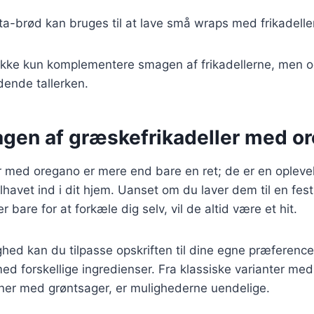
ita-brød kan bruges til at lave små wraps med frikadeller
l ikke kun komplementere smagen af frikadellerne, men 
dende tallerken.
gen af græskefrikadeller med o
 med oregano er mere end bare en ret; de er en oplevel
avet ind i dit hjem. Uanset om du laver dem til en fest
r bare for at forkæle dig selv, vil de altid være et hit.
hed kan du tilpasse opskriften til dine egne præference
d forskellige ingredienser. Fra klassiske varianter med 
oner med grøntsager, er mulighederne uendelige.