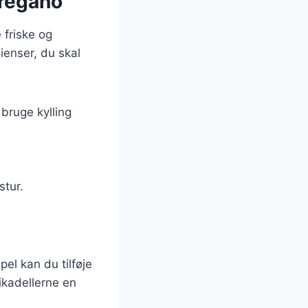
oregano
 friske og
ienser, du skal
bruge kylling
stur.
el kan du tilføje
ikadellerne en