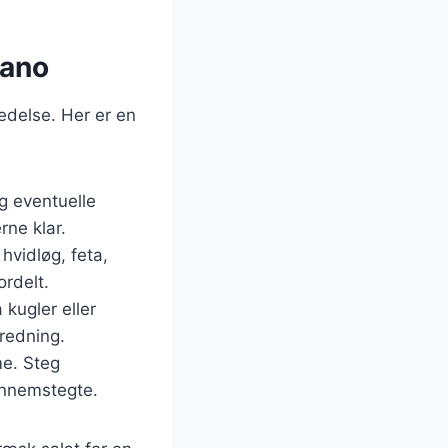
gano
redelse. Her er en
og eventuelle
rne klar.
hvidløg, feta,
ordelt.
 kugler eller
eredning.
me. Steg
gennemstegte.