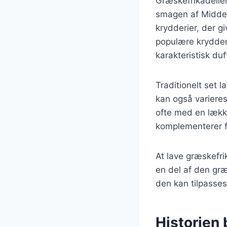
Græskefrikadeller
smagen af Middelh
krydderier, der 
populære krydderur
karakteristisk du
Traditionelt set 
kan også varieres
ofte med en lække
komplementerer f
At lave græskefri
en del af den græ
den kan tilpasse
Historien 