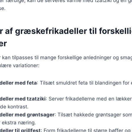
 er færdige, kan de serveres varme med tzatziki og en g
se.
r af græskefrikadeller til forskell
er
 kan tilpasses til mange forskellige anledninger og sm
lære variationer:
deller med feta
: Tilsæt smuldret feta til blandingen for
eller med tzatziki
: Server frikadellerne med en lækker 
nde kontrast.
deller med grøntsager
: Tilsæt hakkede grøntsager som 
 ekstra næring.
ller til grillfest
: Form frikadellerne til større bøffer og