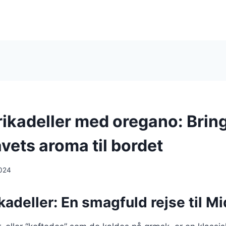
ikadeller med oregano: Brin
vets aroma til bordet
024
adeller: En smagfuld rejse til M