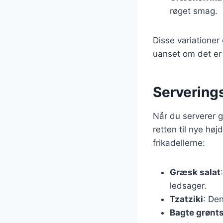
røget smag.
Disse variationer
uanset om det er 
Serverings
Når du serverer gr
retten til nye hø
frikadellerne:
Græsk salat
ledsager.
Tzatziki
: De
Bagte grønt