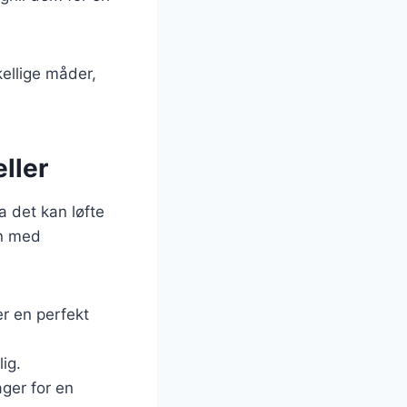
kellige måder,
ller
a det kan løfte
en med
er en perfekt
ig.
ager for en