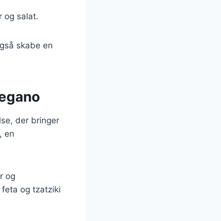
 og salat.
også skabe en
regano
se, der bringer
, en
r og
feta og tzatziki