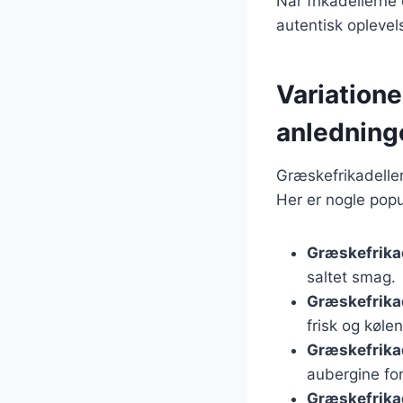
Når frikadellerne
autentisk oplevel
Variatione
anledning
Græskefrikadeller
Her er nogle popu
Græskefrika
saltet smag.
Græskefrikad
frisk og køle
Græskefrika
aubergine for
Græskefrikade