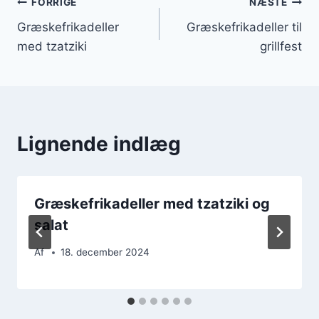
Indlægsnavigation
FORRIGE
NÆSTE
Græskefrikadeller
Græskefrikadeller til
med tzatziki
grillfest
Lignende indlæg
Græskefrikadeller med tzatziki og
salat
Af
18. december 2024