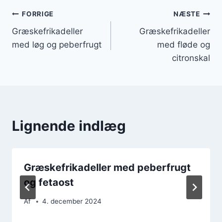
Indlægsnavigation
FORRIGE
NÆSTE
Græskefrikadeller
Græskefrikadeller
med løg og peberfrugt
med fløde og
citronskal
Lignende indlæg
Græskefrikadeller med peberfrugt
og fetaost
Af
4. december 2024