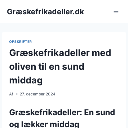
Fortsæt
Græskefrikadeller.dk
til
indhold
OPSKRIFTER
Græskefrikadeller med
oliven til en sund
middag
Af
27. december 2024
Græskefrikadeller: En sund
og lækker middag