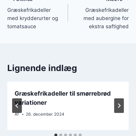
Indlægsnavigation
Græskefrikadeller
Græskefrikadeller
med krydderurter og
med aubergine for
tomatsauce
ekstra saftighed
Lignende indlæg
Græskefrikadeller til smørrebrød
variationer
Af
26. december 2024