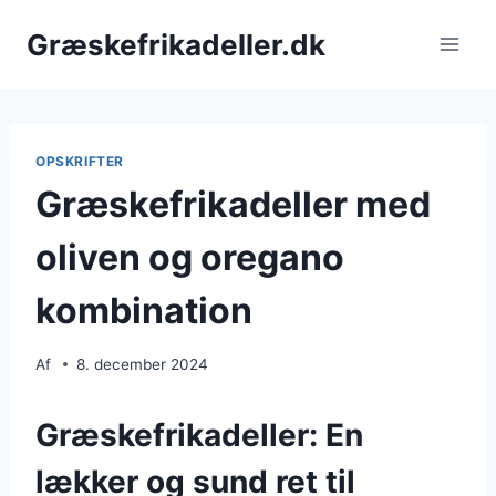
Fortsæt
Græskefrikadeller.dk
til
indhold
OPSKRIFTER
Græskefrikadeller med
oliven og oregano
kombination
Af
8. december 2024
Græskefrikadeller: En
lækker og sund ret til