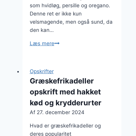
som hvidløg, persille og oregano.
Denne ret er ikke kun
velsmagende, men også sund, da
den kan…
Græskefrikadeller
Læs mere
med
agurk
og
Opskrifter
tomatsalat
Græskefrikadeller
opskrift med hakket
kød og krydderurter
Af
27. december 2024
Hvad er græskefrikadeller og
deres popularitet