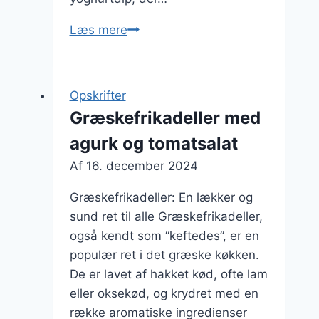
Græskefrikadeller
Læs mere
med
tzatziki
til
Opskrifter
sommerfesten
Græskefrikadeller med
agurk og tomatsalat
Af
16. december 2024
Græskefrikadeller: En lækker og
sund ret til alle Græskefrikadeller,
også kendt som “keftedes”, er en
populær ret i det græske køkken.
De er lavet af hakket kød, ofte lam
eller oksekød, og krydret med en
række aromatiske ingredienser