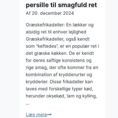
persille til smagfuld ret
krydderurter
Af
20. december 2024
Græskefrikadeller: En lækker og
alsidig ret til enhver lejlighed
Græskefrikadeller, også kendt
som “keftedes”, er en populær ret i
det græske køkken. De er kendt
for deres saftige konsistens og
rige smag, der ofte kommer fra en
kombination af krydderurter og
krydderier. Disse frikadeller kan
laves med forskellige typer kød,
herunder oksekød, lam og kylling,
…
Græskefrikadeller
Læs mere