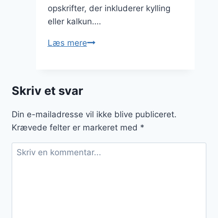
opskrifter, der inkluderer kylling
eller kalkun….
Græskefrikadeller
Læs mere
med
skyr
som
Skriv et svar
sund
dip
Din e-mailadresse vil ikke blive publiceret.
Krævede felter er markeret med
*