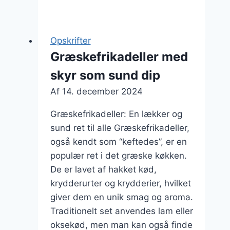
med
persille
til
Opskrifter
smagfuld
Græskefrikadeller med
ret
skyr som sund dip
Af
14. december 2024
Græskefrikadeller: En lækker og
sund ret til alle Græskefrikadeller,
også kendt som “keftedes”, er en
populær ret i det græske køkken.
De er lavet af hakket kød,
krydderurter og krydderier, hvilket
giver dem en unik smag og aroma.
Traditionelt set anvendes lam eller
oksekød, men man kan også finde