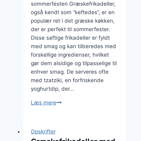
sommerfesten Græskefrikadeller,
også kendt som “keftedes”, er en
populær ret i det græske køkken,
der er perfekt til sommerfester.
Disse saftige frikadeller er fyldt
med smag og kan tilberedes med
forskellige ingredienser, hvilket
gør dem alsidige og tilpasselige til
enhver smag. De serveres ofte
med tzatziki, en forfriskende
yoghurtdip, der…
Græskefrikadeller
Læs mere
med
tzatziki
til
Opskrifter
sommerfesten