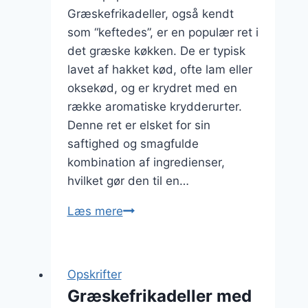
Græskefrikadeller, også kendt
som “keftedes”, er en populær ret i
det græske køkken. De er typisk
lavet af hakket kød, ofte lam eller
oksekød, og er krydret med en
række aromatiske krydderurter.
Denne ret er elsket for sin
saftighed og smagfulde
kombination af ingredienser,
hvilket gør den til en…
Græskefrikadeller
Læs mere
opskrift
med
hakket
Opskrifter
kød
Græskefrikadeller med
og