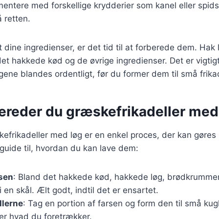
mentere med forskellige krydderier som kanel eller spi
å retten.
 dine ingredienser, er det tid til at forberede dem. Hak 
 hakkede kød og de øvrige ingredienser. Det er vigtigt
gene blandes ordentligt, før du former dem til små frikad
bereder du græskefrikadeller med
kefrikadeller med løg er en enkel proces, der kan gøres 
n guide til, hvordan du kan lave dem:
rsen
: Bland det hakkede kød, hakkede løg, brødkrumme
 en skål. Ælt godt, indtil det er ensartet.
llerne
: Tag en portion af farsen og form den til små kugl
fter hvad du foretrækker.