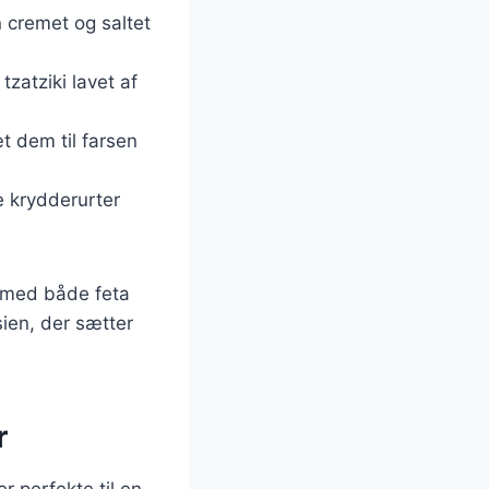
n cremet og saltet
tzatziki lavet af
æt dem til farsen
e krydderurter
r med både feta
sien, der sætter
r
r perfekte til en