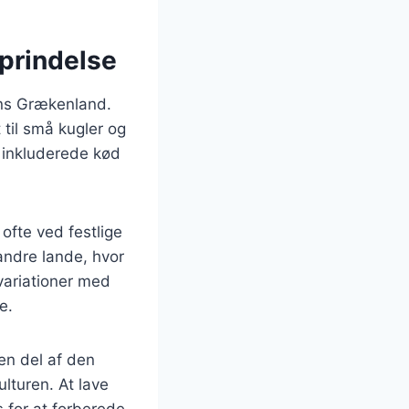
oprindelse
dens Grækenland.
 til små kugler og
e inkluderede kød
ofte ved festlige
andre lande, hvor
variationer med
e.
en del af den
ulturen. At lave
s for at forberede