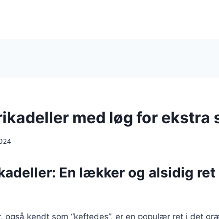
ikadeller med løg for ekstra
2024
adeller: En lækker og alsidig ret 
, også kendt som “keftedes”, er en populær ret i det g