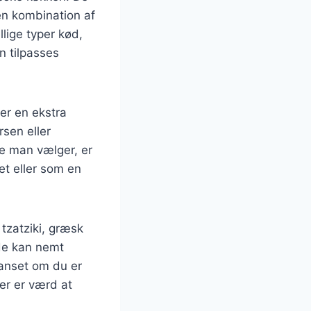
en kombination af
lige typer kød,
n tilpasses
jer en ekstra
rsen eller
de man vælger, er
et eller som en
tzatziki, græsk
 de kan nemt
Uanset om du er
der er værd at