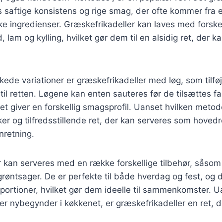
s saftige konsistens og rige smag, der ofte kommer fra 
ske ingredienser. Græskefrikadeller kan laves med forskel
lam og kylling, hvilket gør dem til en alsidig ret, der ka
kede variationer er græskefrikadeller med løg, som tilfø
l retten. Løgene kan enten sauteres før de tilsættes fa
lket giver en forskellig smagsprofil. Uanset hvilken meto
ker og tilfredsstillende ret, der kan serveres som hovedr
nretning.
 kan serveres med en række forskellige tilbehør, såsom 
 grøntsager. De er perfekte til både hverdag og fest, og
e portioner, hvilket gør dem ideelle til sammenkomster. 
ler nybegynder i køkkenet, er græskefrikadeller en ret, 