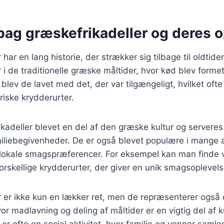
bag græskefrikadeller og deres 
 har en lang historie, der strækker sig tilbage til oldti
 i de traditionelle græske måltider, hvor kød blev formet
t blev de lavet med det, der var tilgængeligt, hvilket oft
friske krydderurter.
ikadeller blevet en del af den græske kultur og serveres 
miliebegivenheder. De er også blevet populære i mange 
s lokale smagspræferencer. For eksempel kan man finde 
 forskellige krydderurter, der giver en unik smagsoplevels
 er ikke kun en lækker ret, men de repræsenterer også 
vor madlavning og deling af måltider er en vigtig del af k
er ofte en social aktivitet, hvor familie og venner samle