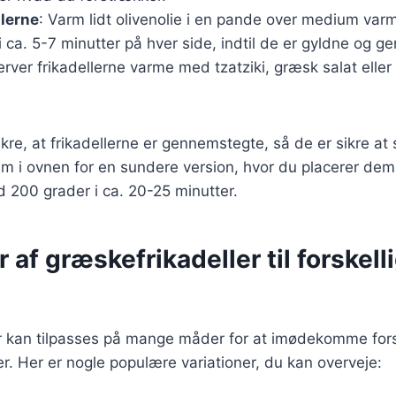
llerne
: Varm lidt olivenolie i en pande over medium var
 i ca. 5-7 minutter på hver side, indtil de er gyldne og 
erver frikadellerne varme med tzatziki, græsk salat eller
sikre, at frikadellerne er gennemstegte, så de er sikre at
em i ovnen for en sundere version, hvor du placerer de
 200 grader i ca. 20-25 minutter.
r af græskefrikadeller til forskell
r kan tilpasses på mange måder for at imødekomme fors
. Her er nogle populære variationer, du kan overveje: