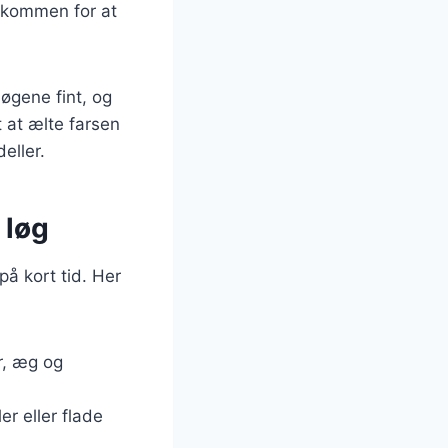
dskommen for at
løgene fint, og
 at ælte farsen
eller.
 løg
på kort tid. Her
r, æg og
er eller flade