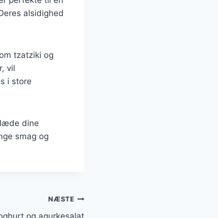
 Deres alsidighed
om tzatziki og
 vil
s i store
glæde dine
ringe smag og
NÆSTE
oghurt og agurkesalat