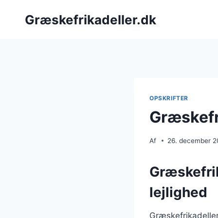
Fortsæt
Græskefrikadeller.dk
til
indhold
OPSKRIFTER
Græskefr
Af
26. december 
Græskefrik
lejlighed
Græskefrikadeller