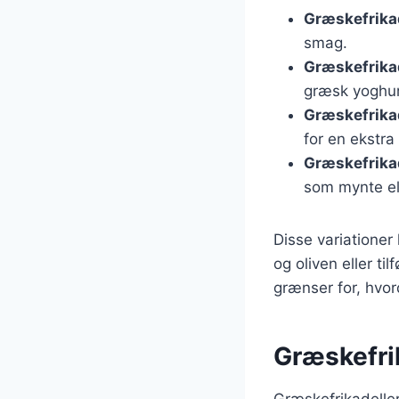
Græskefrika
smag.
Græskefrikad
græsk yoghur
Græskefrikad
for en ekstr
Græskefrika
som mynte ell
Disse variatione
og oliven eller ti
grænser for, hvor
Græskefrik
Græskefrikadeller 