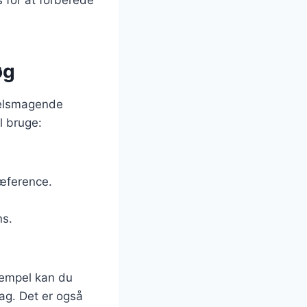
øg
velsmagende
l bruge:
ræference.
ns.
sempel kan du
mag. Det er også