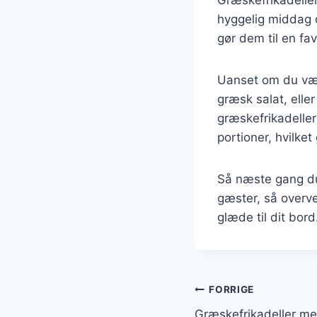
hyggelig middag d
gør dem til en fa
Uanset om du væl
græsk salat, elle
græskefrikadeller
portioner, hvilket 
Så næste gang du 
gæster, så overve
glæde til dit bord
Indlægsnavi
FORRIGE
Græskefrikadeller med 