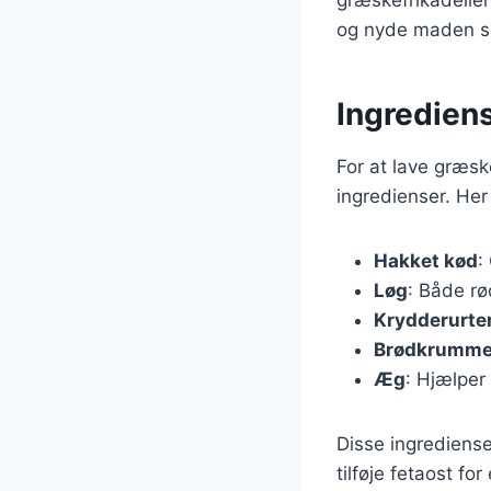
og nyde maden 
Ingrediens
For at lave græs
ingredienser. Her
Hakket kød
:
Løg
: Både rø
Krydderurte
Brødkrumme
Æg
: Hjælper
Disse ingrediense
tilføje fetaost fo