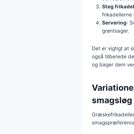
Steg frikade
frikadellerne
Servering
: S
grøntsager.
Det er vigtigt at 
også tilberede d
og bager dem ved
Variatione
smagsløg
Græskefrikadelle
smagspræferencer