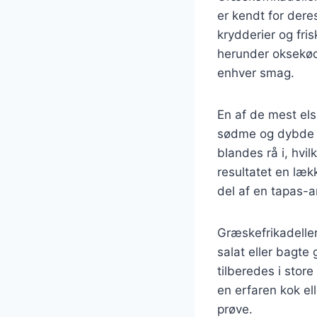
er kendt for dere
krydderier og fri
herunder oksekød, 
enhver smag.
En af de mest els
sødme og dybde ti
blandes rå i, hvi
resultatet en læk
del af en tapas-a
Græskefrikadeller
salat eller bagte
tilberedes i stor
en erfaren kok el
prøve.