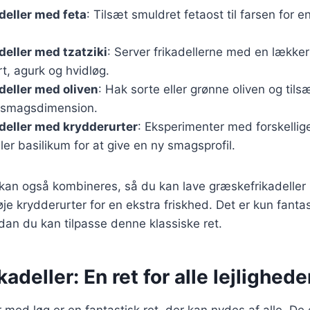
deller med feta
: Tilsæt smuldret fetaost til farsen for e
eller med tzatziki
: Server frikadellerne med en lækker 
t, agurk og hvidløg.
eller med oliven
: Hak sorte eller grønne oliven og tils
a smagsdimension.
deller med krydderurter
: Eksperimenter med forskellig
er basilikum for at give en ny smagsprofil.
r kan også kombineres, så du kan lave græskefrikadelle
lføje krydderurter for en ekstra friskhed. Det er kun fanta
dan du kan tilpasse denne klassiske ret.
adeller: En ret for alle lejlighede
med løg er en fantastisk ret, der kan nydes af alle. De e