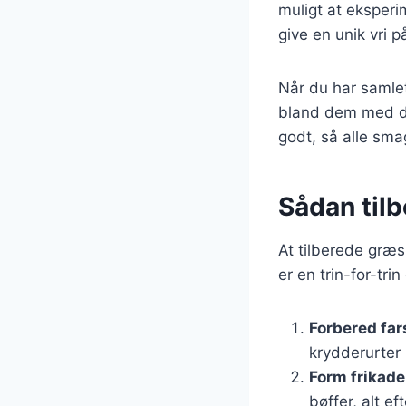
muligt at eksperi
give en unik vri p
Når du har samlet
bland dem med det
godt, så alle sma
Sådan til
At tilberede græs
er en trin-for-tri
Forbered fa
krydderurter i
Form frikade
bøffer, alt e