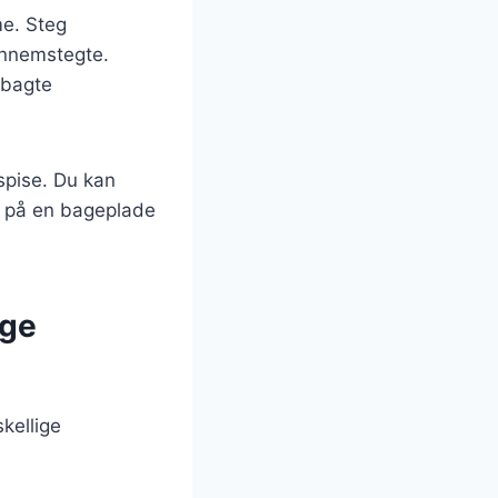
me. Steg
gennemstegte.
 bagte
 spise. Du kan
m på en bageplade
ige
kellige