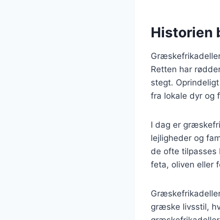
Historien 
Græskefrikadeller
Retten har rødder
stegt. Oprindelig
fra lokale dyr og 
I dag er græskefr
lejligheder og fa
de ofte tilpasse
feta, oliven eller
Græskefrikadeller
græske livsstil, h
græskefrikadeller 