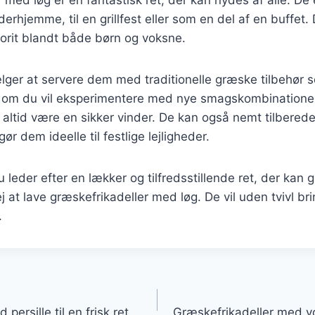
erhjemme, til en grillfest eller som en del af en buffet.
vorit blandt både børn og voksne.
ger at servere dem med traditionelle græske tilbehør s
r om du vil eksperimentere med nye smagskombinationer,
 altid være en sikker vinder. De kan også nemt tilberede
gør dem ideelle til festlige lejligheder.
leder efter en lækker og tilfredsstillende ret, der kan 
j at lave græskefrikadeller med løg. De vil uden tvivl b
.
gation
persille til en frisk ret
Græskefrikadeller med y