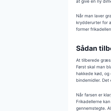
at give en ny dime
Når man laver græ
krydderurter for 
former frikadelle
Sådan til
At tilberede græsk
Først skal man bl
hakkede kød, og d
bindemidler. Det 
Når farsen er kla
Frikadellerne kan
gennemstegte. Alt