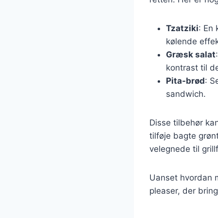
Tzatziki
: En 
kølende effek
Græsk salat
kontrast til d
Pita-brød
: S
sandwich.
Disse tilbehør ka
tilføje bagte grøn
velegnede til gril
Uanset hvordan m
pleaser, der brin