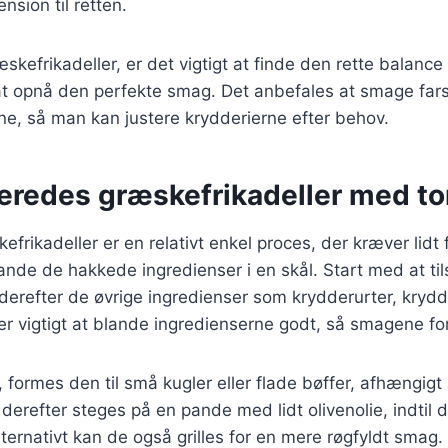
nsion til retten.
skefrikadeller, er det vigtigt at finde den rette balanc
at opnå den perfekte smag. Det anbefales at smage fars
rne, så man kan justere krydderierne efter behov.
beredes græskefrikadeller med t
efrikadeller er en relativt enkel proces, der kræver lidt
ande de hakkede ingredienser i en skål. Start med at ti
erefter de øvrige ingredienser som krydderurter, krydd
er vigtigt at blande ingredienserne godt, så smagene fo
r, formes den til små kugler eller flade bøffer, afhængig
 derefter steges på en pande med lidt olivenolie, indtil 
ernativt kan de også grilles for en mere røgfyldt smag.