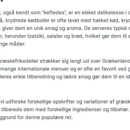
, også kendt som “keftedes”, er en elsket delikatesse i
, krydrede kødboller er ofte lavet med hakket kød, kry
ket giver dem en unik smag og aroma. De serveres typis
ør, herunder tzatziki, salater og brød, hvilket gør dem til 
nge måder.
græskefrikadeller strækker sig langt ud over Grækenland
 mange internationale menuer og er ofte en favorit ved gr
eres enkle tilberedning og lækre smag gør dem til en id
l vi udforske forskellige opskrifter og variationer af græs
ilberede dem med forskellige ingredienser og tilbehør. 
aggrund for denne populære ret.