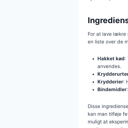
Ingrediens
For at lave lækre 
en liste over de 
Hakket kød
:
anvendes.
Krydderurte
Krydderier
: 
Bindemidler
Disse ingrediense
kan man tilføje f
muligt at eksperi