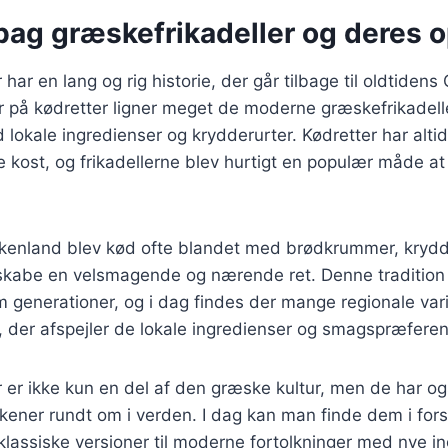
bag græskefrikadeller og deres 
 har en lang og rig historie, der går tilbage til oldtide
ter på kødretter ligner meget de moderne græskefrikadell
d lokale ingredienser og krydderurter. Kødretter har altid
 kost, og frikadellerne blev hurtigt en populær måde at
ækenland blev kød ofte blandet med brødkrummer, krydd
 skabe en velsmagende og nærende ret. Denne tradition 
 generationer, og i dag findes der mange regionale vari
, der afspejler de lokale ingredienser og smagspræferen
 er ikke kun en del af den græske kultur, men de har og
ener rundt om i verden. I dag kan man finde dem i fors
e klassiske versioner til moderne fortolkninger med nye i