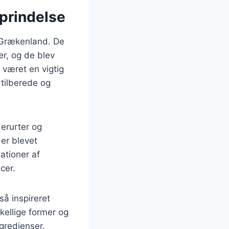
oprindelse
ns Grækenland. De
er, og de blev
 været en vigtig
 tilberede og
erurter og
er blevet
ationer af
cer.
så inspireret
kellige former og
ngredienser.