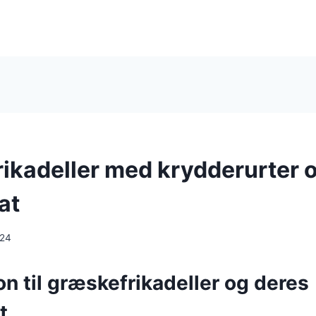
ikadeller med krydderurter 
at
024
on til græskefrikadeller og deres
t