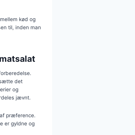
e mellem kød og
en til, inden man
omatsalat
 forberedelse.
lsætte det
erier og
rdeles jævnt.
t af præference.
de er gyldne og