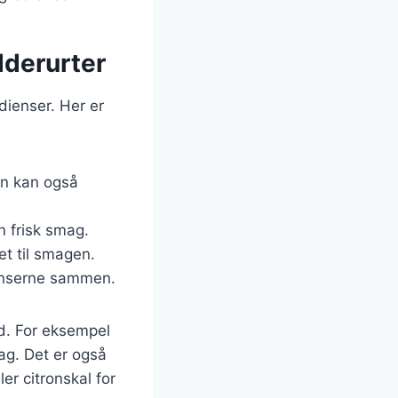
dderurter
edienser. Her er
kun kan også
n frisk smag.
et til smagen.
ienserne sammen.
ed. For eksempel
mag. Det er også
r citronskal for