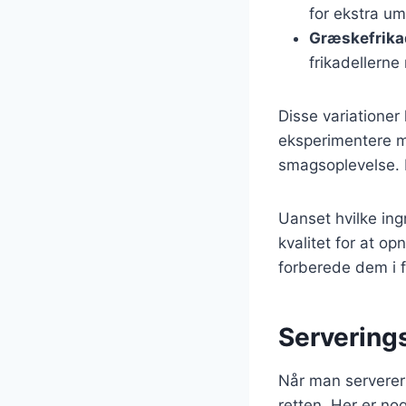
for ekstra u
Græskefrika
frikadellern
Disse variationer
eksperimentere me
smagsoplevelse. De
Uanset hvilke ingr
kvalitet for at o
forberede dem i 
Serverings
Når man serverer
retten. Her er no