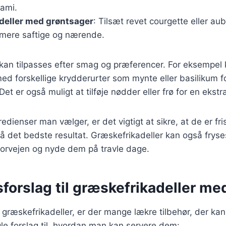
mami.
deller med grøntsager
: Tilsæt revet courgette eller aub
e mere saftige og nærende.
 kan tilpasses efter smag og præferencer. For eksempel
d forskellige krydderurter som mynte eller basilikum fo
t er også muligt at tilføje nødder eller frø for en ekstr
edienser man vælger, er det vigtigt at sikre, at de er fri
pnå det bedste resultat. Græskefrikadeller kan også frys
forvejen og nyde dem på travle dage.
forslag til græskefrikadeller med
 græskefrikadeller, er der mange lækre tilbehør, der k
gle forslag til, hvordan man kan servere dem: