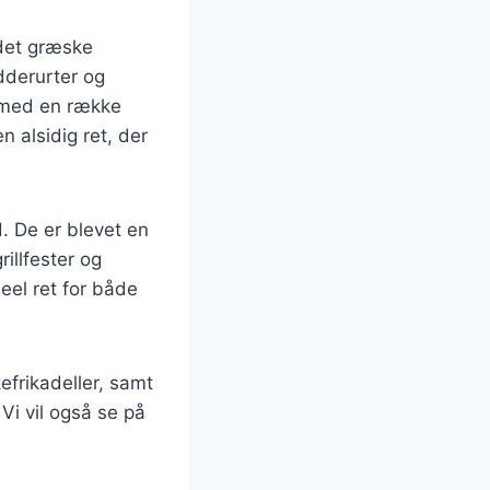
 det græske
dderurter og
k med en række
en alsidig ret, der
. De er blevet en
illfester og
eel ret for både
kefrikadeller, samt
Vi vil også se på