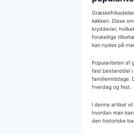
Græskefrikadeller
køkken. Disse små
krydderier, hvil
forskellige tilbeh
kan nydes på ma
Populariteten af 
fast bestanddel i
familiemiddage. D
hverdag og fest.
I denne artikel vi
hvordan man kan t
den historiske b