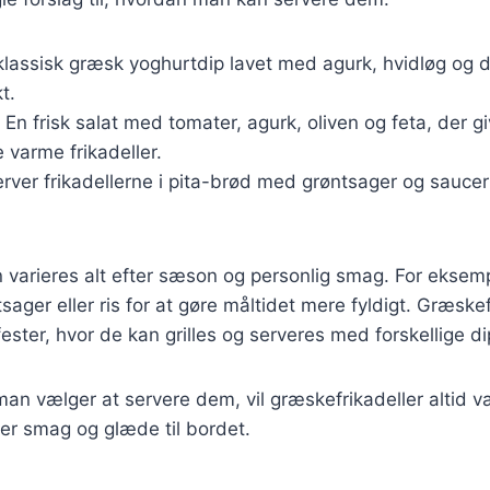
klassisk græsk yoghurtdip lavet med agurk, hvidløg og dil
t.
: En frisk salat med tomater, agurk, oliven og feta, der g
e varme frikadeller.
erver frikadellerne i pita-brød med grøntsager og saucer
n varieres alt efter sæson og personlig smag. For ekse
tsager eller ris for at gøre måltidet mere fyldigt. Græske
lfester, hvor de kan grilles og serveres med forskellige di
an vælger at servere dem, vil græskefrikadeller altid 
ger smag og glæde til bordet.