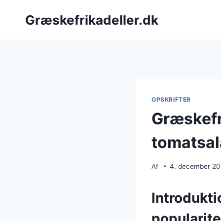
Fortsæt
Græskefrikadeller.dk
til
indhold
OPSKRIFTER
Græskefr
tomatsal
Af
4. december 2
Introdukti
popularite