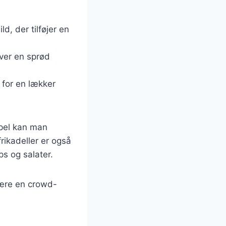
d, der tilføjer en
iver en sprød
 for en lækker
mpel kan man
frikadeller er også
ps og salater.
være en crowd-