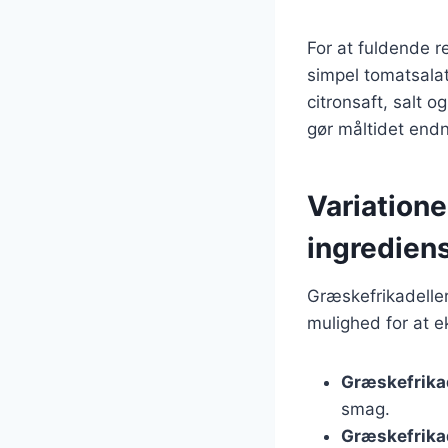
For at fuldende r
simpel tomatsalat
citronsaft, salt o
gør måltidet end
Variatione
ingredien
Græskefrikadeller
mulighed for at e
Græskefrika
smag.
Græskefrikad