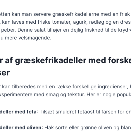
etten kan man servere græskefrikadellerne med en frisk
 kan laves med friske tomater, agurk, rødløg og en dress
g peber. Denne salat tilføjer en dejlig friskhed til de kryd
nu mere velsmagende.
r af græskefrikadeller med forske
ser
 kan tilberedes med en række forskellige ingredienser, h
ksperimentere med smag og tekstur. Her er nogle populæ
deller med feta
: Tilsæt smuldret fetaost til farsen for e
eller med oliven
: Hak sorte eller grønne oliven og bla