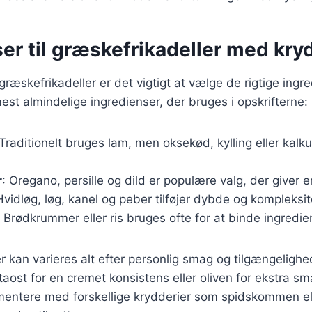
er til græskefrikadeller med kry
græskefrikadeller er det vigtigt at vælge de rigtige ingr
mest almindelige ingredienser, der bruges i opskrifterne:
 Traditionelt bruges lam, men oksekød, kylling eller kal
r
: Oregano, persille og dild er populære valg, der giver e
Hvidløg, løg, kanel og peber tilføjer dybde og kompleksit
: Brødkrummer eller ris bruges ofte for at binde ingred
r kan varieres alt efter personlig smag og tilgængeligh
etaost for en cremet konsistens eller oliven for ekstra s
mentere med forskellige krydderier som spidskommen elle