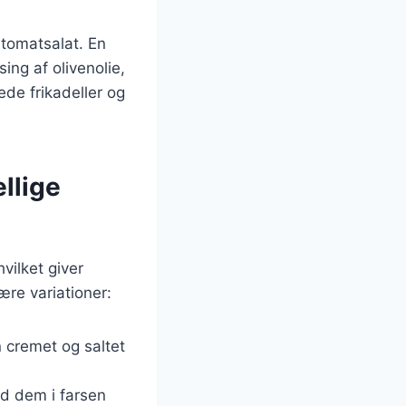
 tomatsalat. En
ing af olivenolie,
rede frikadeller og
llige
vilket giver
re variationer:
n cremet og saltet
nd dem i farsen