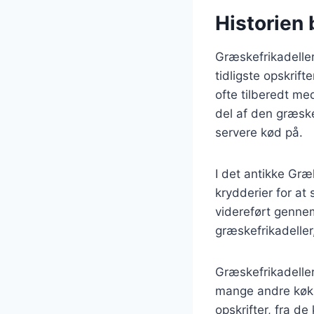
Historien 
Græskefrikadeller
tidligste opskrif
ofte tilberedt me
del af den græske
servere kød på.
I det antikke Gr
krydderier for at
videreført gennem
græskefrikadeller
Græskefrikadeller
mange andre køkk
opskrifter, fra d