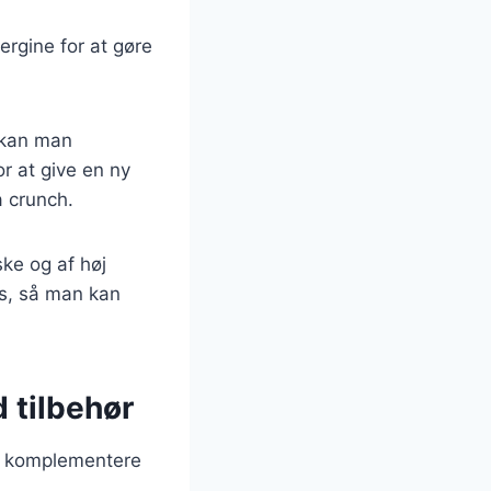
ergine for at gøre
 kan man
r at give en ny
a crunch.
ske og af høj
es, så man kan
 tilbehør
an komplementere