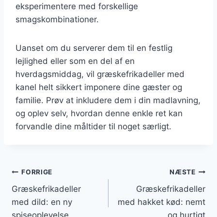
eksperimentere med forskellige
smagskombinationer.
Uanset om du serverer dem til en festlig
lejlighed eller som en del af en
hverdagsmiddag, vil græskefrikadeller med
kanel helt sikkert imponere dine gæster og
familie. Prøv at inkludere dem i din madlavning,
og oplev selv, hvordan denne enkle ret kan
forvandle dine måltider til noget særligt.
Indlægsnavigation
FORRIGE
NÆSTE
Græskefrikadeller
Græskefrikadeller
med dild: en ny
med hakket kød: nemt
spiseoplevelse
og hurtigt