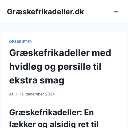
Fortsæt
Græskefrikadeller.dk
til
indhold
OPSKRIFTER
Græskefrikadeller med
hvidløg og persille til
ekstra smag
Af
17. december 2024
Græskefrikadeller: En
lækker og alsidig ret til