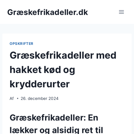
Fortsæt
Græskefrikadeller.dk
til
indhold
OPSKRIFTER
Græskefrikadeller med
hakket kød og
krydderurter
Af
26. december 2024
Græskefrikadeller: En
lækker og alsidig ret til