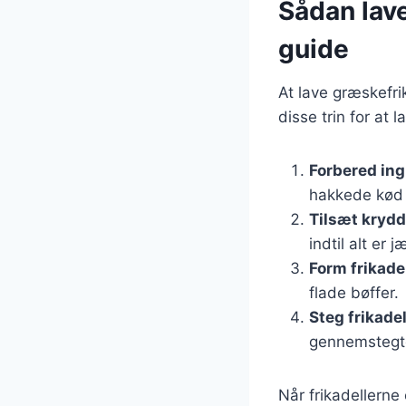
Sådan lave
guide
At lave græskefri
disse trin for at 
Forbered in
hakkede kød i
Tilsæt krydd
indtil alt er j
Form frikade
flade bøffer.
Steg frikade
gennemstegt
Når frikadellerne