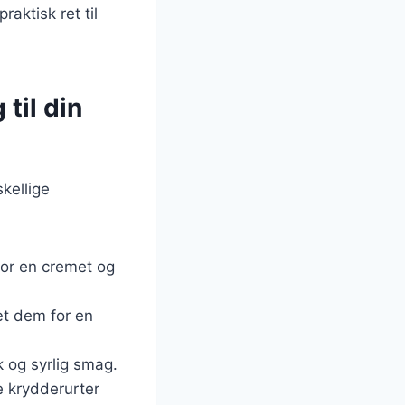
aktisk ret til
til din
kellige
 for en cremet og
sæt dem for en
sk og syrlig smag.
e krydderurter