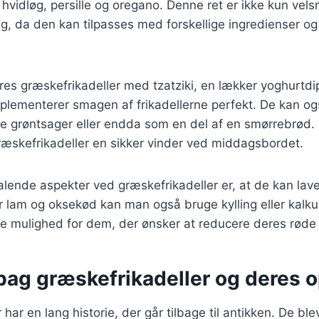
hvidløg, persille og oregano. Denne ret er ikke kun ve
g, da den kan tilpasses med forskellige ingredienser og
eres græskefrikadeller med tzatziki, en lækker yoghurtd
plementerer smagen af frikadellerne perfekt. De kan 
te grøntsager eller endda som en del af en smørrebrød
ræskefrikadeller en sikker vinder ved middagsbordet.
talende aspekter ved græskefrikadeller er, at de kan lav
 lam og oksekød kan man også bruge kylling eller kalkun
re mulighed for dem, der ønsker at reducere deres røde
bag græskefrikadeller og deres 
har en lang historie, der går tilbage til antikken. De ble