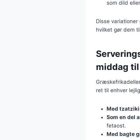
som dild elle
Disse variatione
hvilket gør dem til
Serverings
middag til
Græskefrikadeller
ret til enhver lej
Med tzatziki
Som en del a
fetaost.
Med bagte g