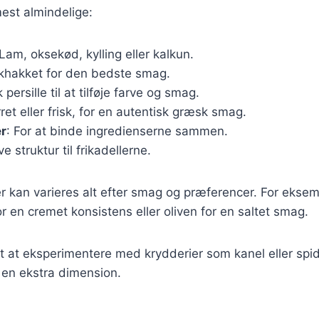
mest almindelige:
 Lam, oksekød, kylling eller kalkun.
skhakket for den bedste smag.
k persille til at tilføje farve og smag.
rret eller frisk, for en autentisk græsk smag.
r
: For at binde ingredienserne sammen.
ve struktur til frikadellerne.
r kan varieres alt efter smag og præferencer. For ekse
or en cremet konsistens eller oliven for en saltet smag.
gt at eksperimentere med krydderier som kanel eller sp
e en ekstra dimension.