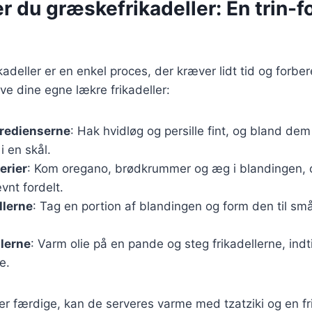
r du græskefrikadeller: En trin-fo
kadeller er en enkel proces, der kræver lidt tid og forber
lave dine egne lækre frikadeller:
gredienserne
: Hak hvidløg og persille fint, og bland de
 en skål.
erier
: Kom oregano, brødkrummer og æg i blandingen, o
ævnt fordelt.
llerne
: Tag en portion af blandingen og form den til små
llerne
: Varm olie på en pande og steg frikadellerne, indt
e.
 er færdige, kan de serveres varme med tzatziki og en fr