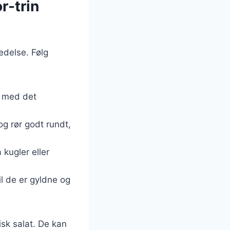
r-trin
edelse. Følg
m med det
g rør godt rundt,
 kugler eller
il de er gyldne og
isk salat. De kan