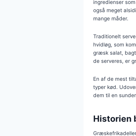
ingredienser som 
også meget alsidi
mange måder.
Traditionelt serv
hvidløg, som kom
græsk salat, bag
de serveres, er g
En af de mest til
typer kød. Udover
dem til en sunde
Historien 
Græskefrikadeller 