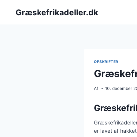
Fortsæt
Græskefrikadeller.dk
til
indhold
OPSKRIFTER
Græskefr
Af
10. december 2
Græskefrik
Græskefrikadeller
er lavet af hakke