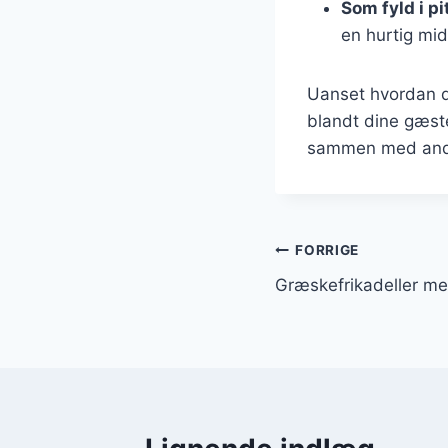
Som fyld i pi
en hurtig mi
Uanset hvordan du
blandt dine gæste
sammen med and
Indlægsnavi
FORRIGE
Græskefrikadeller med