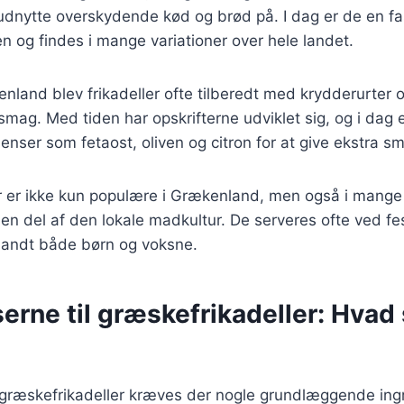
dnytte overskydende kød og brød på. I dag er de en fa
 og findes i mange variationer over hele landet.
nland blev frikadeller ofte tilberedt med krydderurter o
mag. Med tiden har opskrifterne udviklet sig, og i dag e
dienser som fetaost, oliven og citron for at give ekstra 
r er ikke kun populære i Grækenland, men også i mange
 en del af den lokale madkultur. De serveres ofte ved fes
blandt både børn og voksne.
erne til græskefrikadeller: Hvad 
 græskefrikadeller kræves der nogle grundlæggende ingr