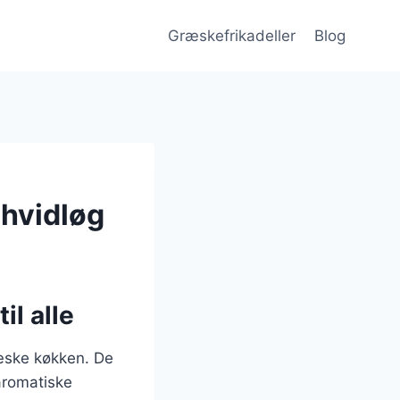
Græskefrikadeller
Blog
 hvidløg
il alle
ræske køkken. De
aromatiske