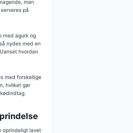
lsmagende, men
 serveres på
ip med agurk og
også nydes med en
. Uanset hvordan
es med forskellige
, hvilket gør
 kødindtag.
oprindelse
v oprindeligt lavet