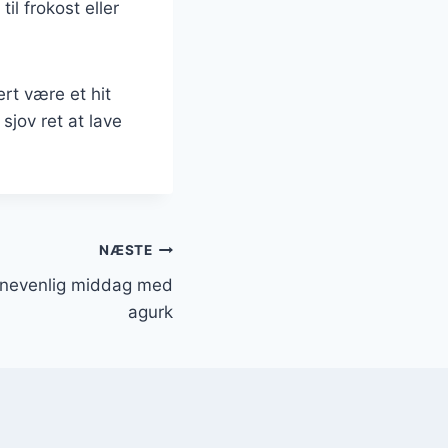
il frokost eller
rt være et hit
jov ret at lave
NÆSTE
ørnevenlig middag med
agurk