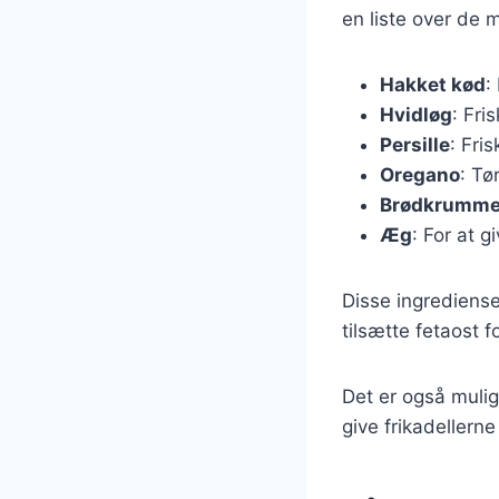
en liste over de 
Hakket kød
:
Hvidløg
: Fri
Persille
: Fris
Oregano
: Tø
Brødkrumme
Æg
: For at gi
Disse ingrediense
tilsætte fetaost f
Det er også muli
give frikadellern