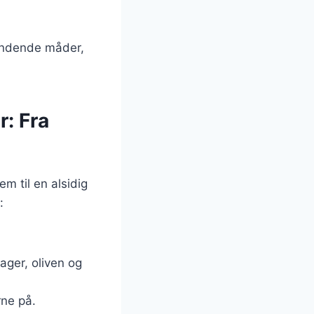
pændende måder,
: Fra
m til en alsidig
:
ager, oliven og
rne på.