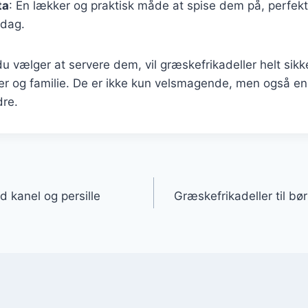
ta
: En lækker og praktisk måde at spise dem på, perfekt t
ddag.
 vælger at servere dem, vil græskefrikadeller helt sikke
r og familie. De er ikke kun velsmagende, men også en s
re.
gation
 kanel og persille
Græskefrikadeller til b