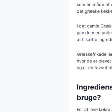
som en måde at u
det græske køkken
I det gamle Græke
gav dem en unik s
at tilsætte ingre
Græskefrikadelle
hvor de er blevet
og er en favorit 
Ingrediens
bruge?
For at lave lækre