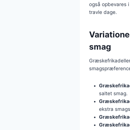
også opbevares i 
travle dage.
Variatione
smag
Græskefrikadelle
smagspræferencer
Græskefrika
saltet smag.
Græskefrikad
ekstra smags
Græskefrikad
Græskefrika