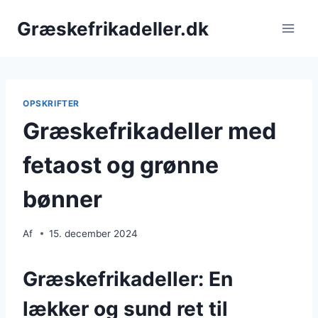
Fortsæt
Græskefrikadeller.dk
til
indhold
OPSKRIFTER
Græskefrikadeller med
fetaost og grønne
bønner
Af
15. december 2024
Græskefrikadeller: En
lækker og sund ret til