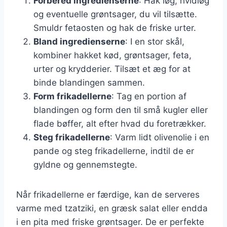
Forbered ingredienserne
: Hak løg, hvidløg
og eventuelle grøntsager, du vil tilsætte.
Smuldr fetaosten og hak de friske urter.
Bland ingredienserne
: I en stor skål,
kombiner hakket kød, grøntsager, feta,
urter og krydderier. Tilsæt et æg for at
binde blandingen sammen.
Form frikadellerne
: Tag en portion af
blandingen og form den til små kugler eller
flade bøffer, alt efter hvad du foretrækker.
Steg frikadellerne
: Varm lidt olivenolie i en
pande og steg frikadellerne, indtil de er
gyldne og gennemstegte.
Når frikadellerne er færdige, kan de serveres
varme med tzatziki, en græsk salat eller endda
i en pita med friske grøntsager. De er perfekte