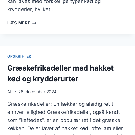
kan laves med forskellige typer kød og
krydderier, hvilket…
GRÆSKEFRIKADELLER
LÆS MERE
TIL
MIDDAG:
NEMME
AT
LAVE
OPSKRIFTER
OG
POPULÆRE
Græskefrikadeller med hakket
kød og krydderurter
Af
26. december 2024
Græskefrikadeller: En lækker og alsidig ret til
enhver lejlighed Græskefrikadeller, også kendt
som “keftedes”, er en populær ret i det græske
køkken. De er lavet af hakket kød, ofte lam eller