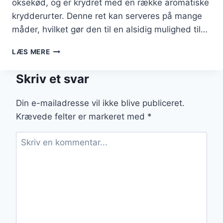
oksekød, og er krydret med en række aromatiske
krydderurter. Denne ret kan serveres på mange
måder, hvilket gør den til en alsidig mulighed til…
GRÆSKEFRIKADELLER
LÆS MERE
MED
HAKKET
Skriv et svar
KØD
OG
KRYDDERURTER
Din e-mailadresse vil ikke blive publiceret.
Krævede felter er markeret med
*