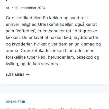
Af
10. december 2024
Græskefrikadeller: En lækker og sund ret til
enhver lejlighed Græskefrikadeller, også kendt
som “keftedes”, er en populær ret i det græske
køkken. De er lavet af hakket kød, krydderurter
og krydderier, hvilket giver dem en unik smag og
aroma. Græskefrikadeller kan tilberedes med
forskellige typer kød, herunder lam, oksekød og
kylling, og de kan serveres…
GRÆSKEFRIKADELLER
LÆS MERE
MED
HVIDLØG
OG
PERSILLE
OPSKRIFTER