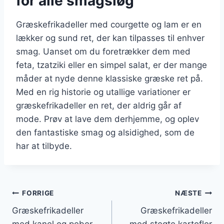
for alle smagsløg
Græskefrikadeller med courgette og lam er en
lækker og sund ret, der kan tilpasses til enhver
smag. Uanset om du foretrækker dem med
feta, tzatziki eller en simpel salat, er der mange
måder at nyde denne klassiske græske ret på.
Med en rig historie og utallige variationer er
græskefrikadeller en ret, der aldrig går af
mode. Prøv at lave dem derhjemme, og oplev
den fantastiske smag og alsidighed, som de
har at tilbyde.
Indlægsnavigation
FORRIGE
NÆSTE
Græskefrikadeller
Græskefrikadeller
med kanel og peber
med stegte kartofler