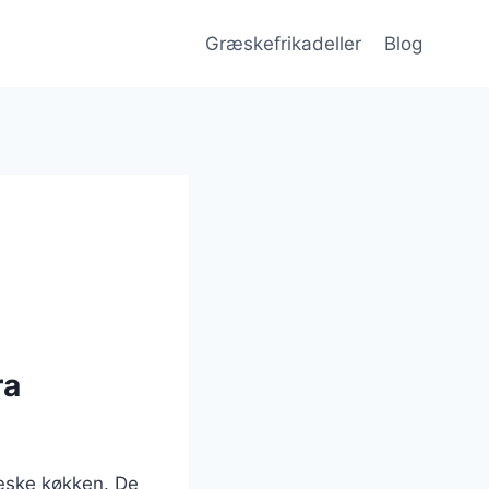
Græskefrikadeller
Blog
ra
ræske køkken. De