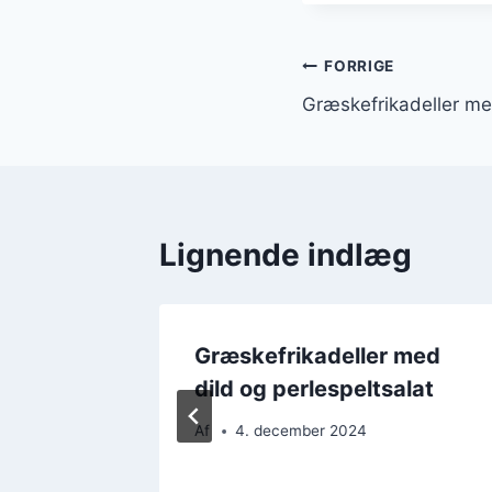
Indlægsnavi
FORRIGE
Græskefrikadeller me
Lignende indlæg
 med
Græskefrikadeller med
hed til
dild og perlespeltsalat
Af
4. december 2024