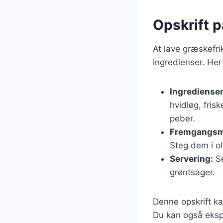
Opskrift p
At lave græskefri
ingredienser. Her
Ingredienser
hvidløg, fris
peber.
Fremgangsm
Steg dem i ol
Servering:
Se
grøntsager.
Denne opskrift kan
Du kan også ekspe