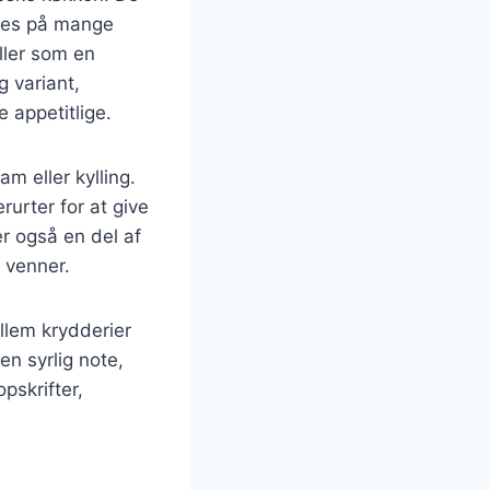
eres på mange
ller som en
g variant,
 appetitlige.
m eller kylling.
rurter for at give
r også en del af
g venner.
ellem krydderier
en syrlig note,
pskrifter,