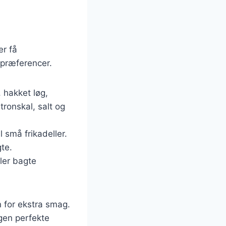
er få
 præferencer.
 hakket løg,
tronskal, salt og
 små frikadeller.
te.
ler bagte
en for ekstra smag.
gen perfekte