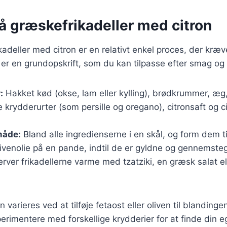
å græskefrikadeller med citron
kadeller med citron er en relativt enkel proces, der kræv
 er en grundopskrift, som du kan tilpasse efter smag og
:
Hakket kød (okse, lam eller kylling), brødkrummer, æg,
ke krydderurter (som persille og oregano), citronsaft og ci
åde:
Bland alle ingredienserne i en skål, og form dem til
ivenolie på en pande, indtil de er gyldne og gennemsteg
rver frikadellerne varme med tzatziki, en græsk salat el
 varieres ved at tilføje fetaost eller oliven til blanding
rimentere med forskellige krydderier for at finde din e