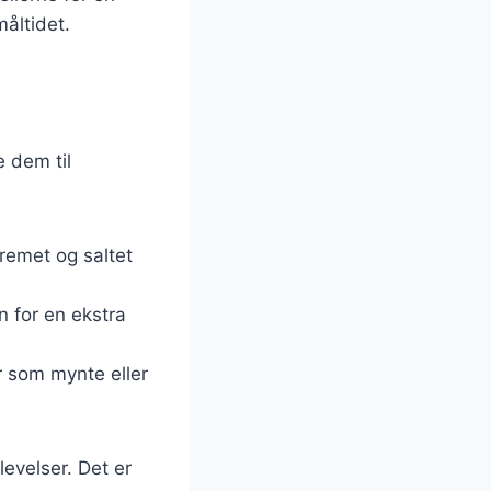
måltidet.
n
 dem til
cremet og saltet
n for en ekstra
r som mynte eller
levelser. Det er