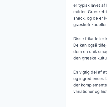
er typisk lavet a
måder. Græskefrik
snack, og de er k
græskefrikadeller
Disse frikadeller
De kan også tilføj
dem en unik smag
den græske kultur
En vigtig del af 
og ingredienser. D
der komplementere
variationer og hi