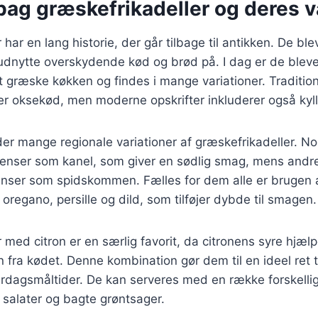
bag græskefrikadeller og deres v
har en lang historie, der går tilbage til antikken. De ble
dnytte overskydende kød og brød på. I dag er de bleve
 græske køkken og findes i mange variationer. Tradition
er oksekød, men moderne opskrifter inkluderer også kyll
er mange regionale variationer af græskefrikadeller. Nog
dienser som kanel, som giver en sødlig smag, mens andr
enser som spidskommen. Fælles for dem alle er brugen a
oregano, persille og dild, som tilføjer dybde til smagen.
 med citron er en særlig favorit, da citronens syre hjæl
fra kødet. Denne kombination gør dem til en ideel ret ti
erdagsmåltider. De kan serveres med en række forskellig
, salater og bagte grøntsager.