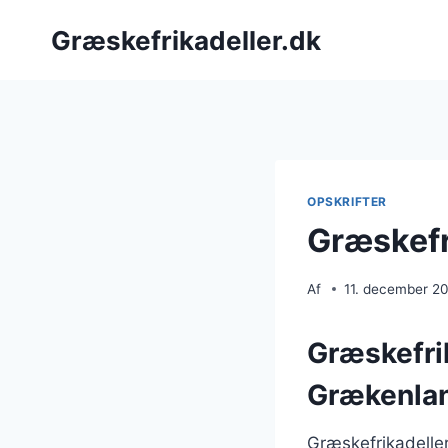
Fortsæt
Græskefrikadeller.dk
til
indhold
OPSKRIFTER
Græskefr
Af
11. december 2
Græskefrik
Grækenla
Græskefrikadeller