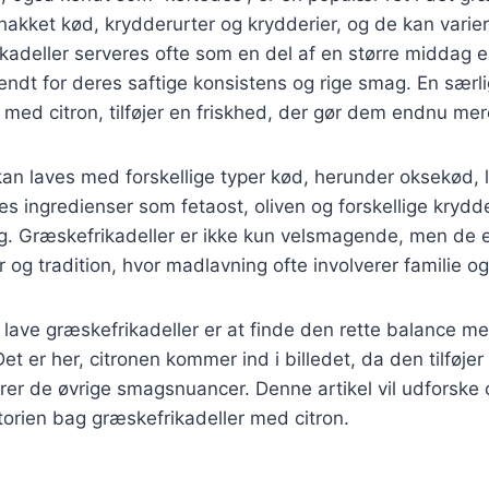
f hakket kød, krydderurter og krydderier, og de kan vari
adeller serveres ofte som en del af en større middag e
endt for deres saftige konsistens og rige smag. En særli
 med citron, tilføjer en friskhed, der gør dem endnu mere
 kan laves med forskellige typer kød, herunder oksekød, la
es ingredienser som fetaost, oliven og forskellige krydde
. Græskefrikadeller er ikke kun velsmagende, men de e
 og tradition, hvor madlavning ofte involverer familie o
at lave græskefrikadeller er at finde den rette balance m
et er her, citronen kommer ind i billedet, da den tilføjer 
r de øvrige smagsnuancer. Denne artikel vil udforske o
storien bag græskefrikadeller med citron.