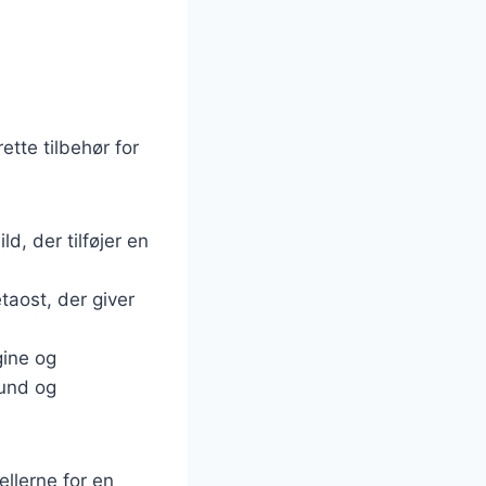
ette tilbehør for
d, der tilføjer en
taost, der giver
ine og
sund og
llerne for en