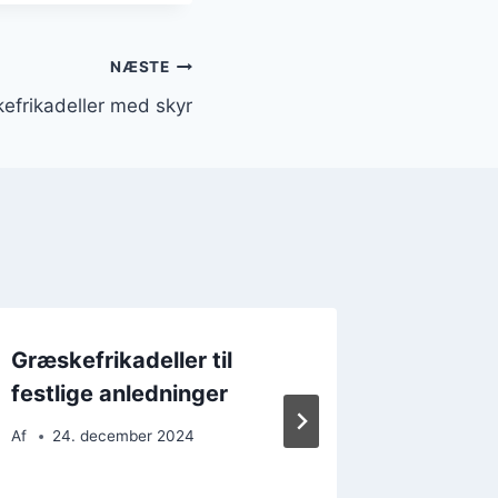
NÆSTE
efrikadeller med skyr
Græskefrikadeller til
Græskef
festlige anledninger
grillfe
grønts
Af
24. december 2024
Af
26. 