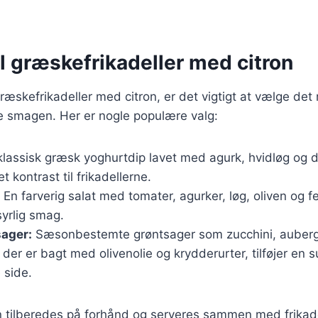
il græskefrikadeller med citron
æskefrikadeller med citron, er det vigtigt at vælge det r
 smagen. Her er nogle populære valg:
lassisk græsk yoghurtdip lavet med agurk, hvidløg og dil
t kontrast til frikadellerne.
En farverig salat med tomater, agurker, løg, oliven og fe
yrlig smag.
sager:
Sæsonbestemte grøntsager som zucchini, auberg
 der er bagt med olivenolie og krydderurter, tilføjer en 
 side.
n tilberedes på forhånd og serveres sammen med frikade