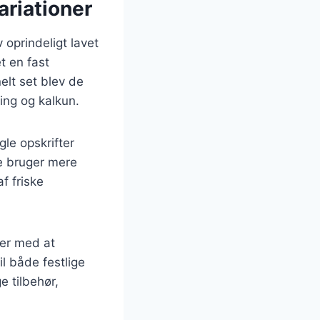
ariationer
v oprindeligt lavet
t en fast
elt set blev de
ing og kalkun.
le opskrifter
e bruger mere
f friske
per med at
l både festlige
e tilbehør,