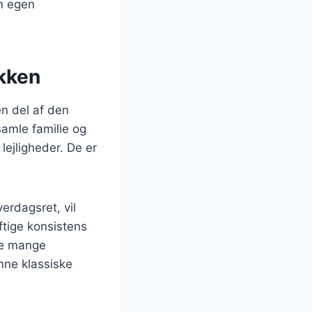
in egen
økken
en del af den
samle familie og
lejligheder. De er
erdagsret, vil
ftige konsistens
de mange
enne klassiske