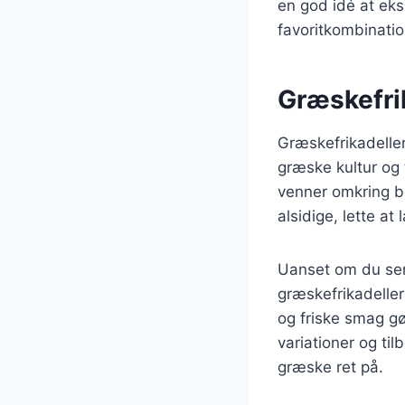
en god idé at eks
favoritkombinatio
Græskefrik
Græskefrikadeller
græske kultur og 
venner omkring bo
alsidige, lette at
Uanset om du serv
græskefrikadeller
og friske smag g
variationer og til
græske ret på.