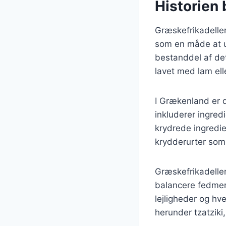
Historien 
Græskefrikadeller 
som en måde at u
bestanddel af det
lavet med lam ell
I Grækenland er d
inkluderer ingre
krydrede ingredi
krydderurter som 
Græskefrikadeller
balancere fedmen 
lejligheder og hv
herunder tzatziki