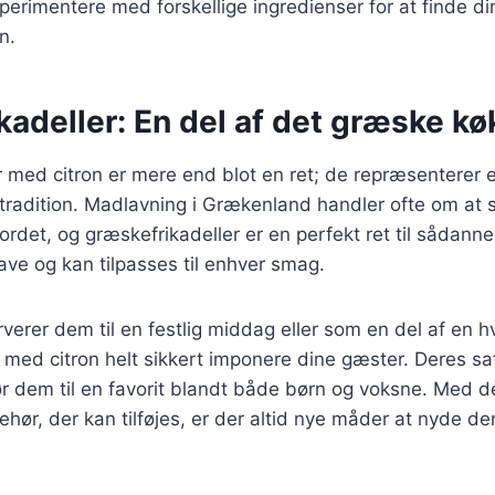
perimentere med forskellige ingredienser for at finde d
n.
adeller: En del af det græske k
 med citron er mere end blot en ret; de repræsenterer 
tradition. Madlavning i Grækenland handler ofte om at 
rdet, og græskefrikadeller er en perfekt ret til sådanne 
 lave og kan tilpasses til enhver smag.
erer dem til en festlig middag eller som en del af en hv
 med citron helt sikkert imponere dine gæster. Deres sa
ør dem til en favorit blandt både børn og voksne. Med 
behør, der kan tilføjes, er der altid nye måder at nyde d