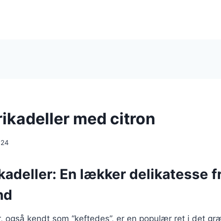
ikadeller med citron
024
adeller: En lækker delikatesse f
nd
, også kendt som “keftedes”, er en populær ret i det g