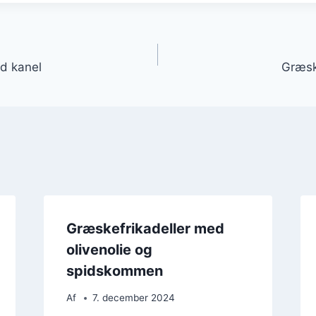
gation
d kanel
Græsk
Græskefrikadeller med
olivenolie og
spidskommen
Af
7. december 2024