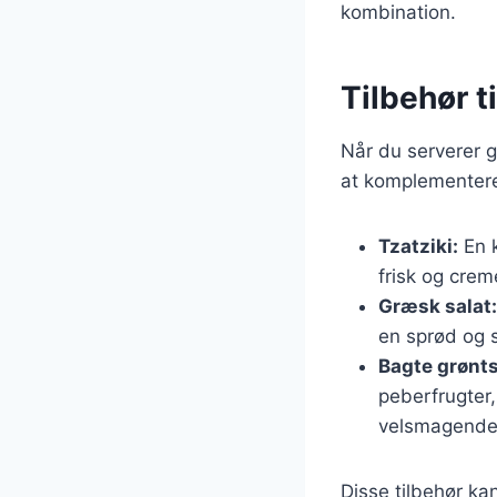
kombination.
Tilbehør t
Når du serverer gr
at komplementere
Tzatziki:
En k
frisk og creme
Græsk salat:
en sprød og s
Bagte grønt
peberfrugter,
velsmagende
Disse tilbehør ka