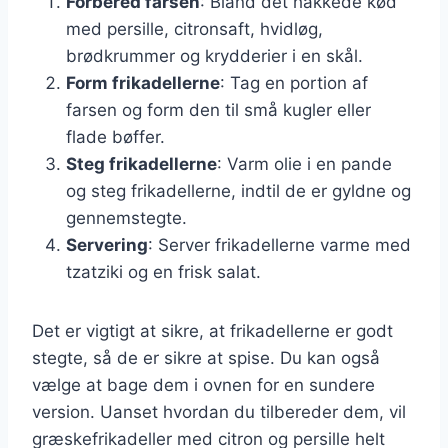
Forbered farsen
: Bland det hakkede kød
med persille, citronsaft, hvidløg,
brødkrummer og krydderier i en skål.
Form frikadellerne
: Tag en portion af
farsen og form den til små kugler eller
flade bøffer.
Steg frikadellerne
: Varm olie i en pande
og steg frikadellerne, indtil de er gyldne og
gennemstegte.
Servering
: Server frikadellerne varme med
tzatziki og en frisk salat.
Det er vigtigt at sikre, at frikadellerne er godt
stegte, så de er sikre at spise. Du kan også
vælge at bage dem i ovnen for en sundere
version. Uanset hvordan du tilbereder dem, vil
græskefrikadeller med citron og persille helt