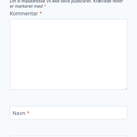
Din e-mailadresse vil ikke blive publiceret.
Krævede felter
er markeret med
*
Kommentar
*
Navn
*