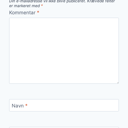
Din e-mailadresse vil ikke blive publiceret.
Krævede felter
er markeret med
*
Kommentar
*
Navn
*